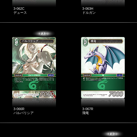
3-062C
3-063H
デュース
ドルガン
3-066R
3-067R
バルバリシア
飛竜