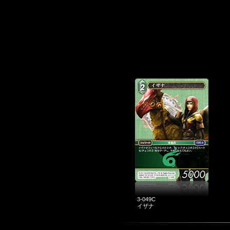
3-049C
イザナ