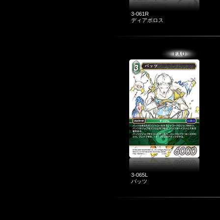
3-061R
ディアボロス
3-065L
バッツ