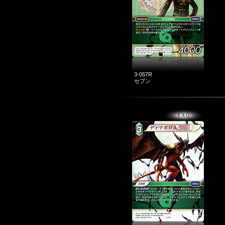
3-057R
セブン