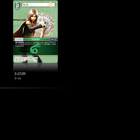
3-072R
レム