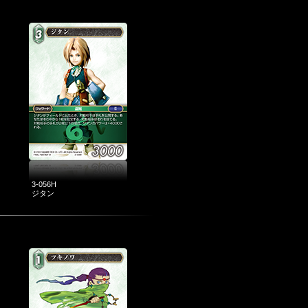
3-056H
ジタン