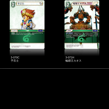
3-070C
3-071H
予言士
輪廻王カオス