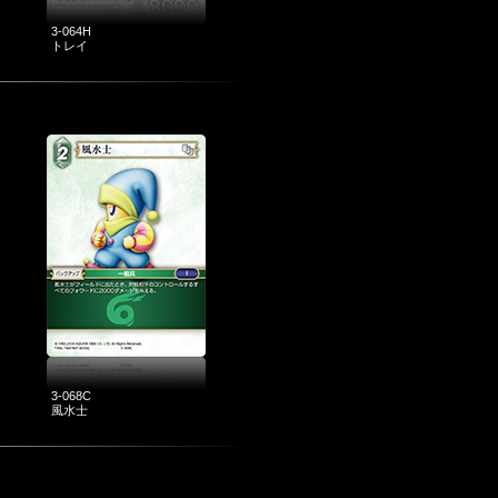
3-064H
トレイ
3-068C
風水士