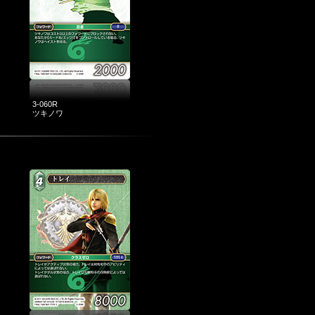
3-060R
ツキノワ