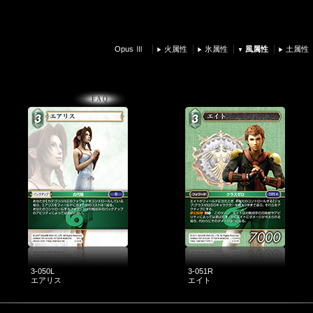
Opus Ⅲ
火属性
氷属性
風属性
土属性
3-050L
3-051R
エアリス
エイト