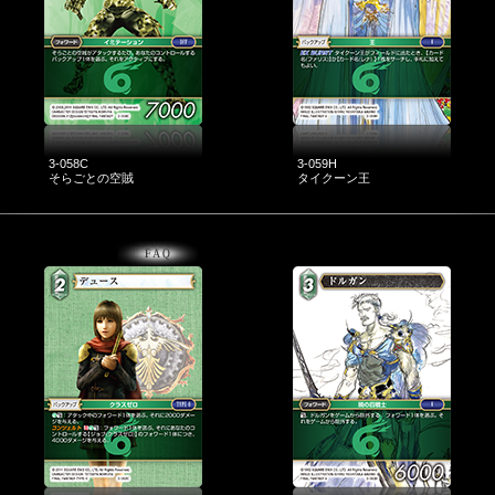
3-058C
3-059H
そらごとの空賊
タイクーン王