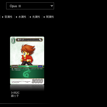
雷属性
水属性
光属性
闇属性
3-052C
踊り子