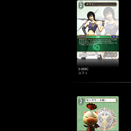
3-069C
ユフィ