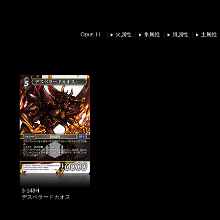
Opus Ⅲ
火属性
氷属性
風属性
土属性
3-148H
デスペラードカオス