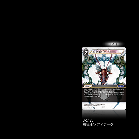
3-147L
戒律王ゾディアーク