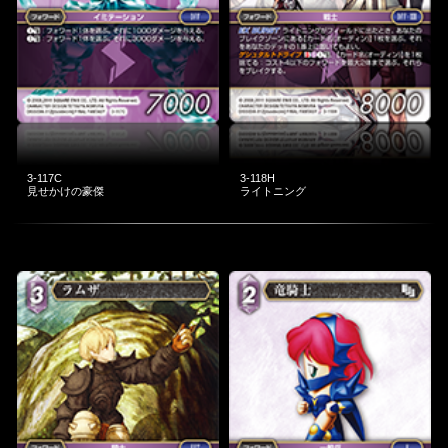
3-117C
3-118H
見せかけの豪傑
ライトニング