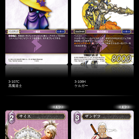
3-107C
3-108H
黒魔道士
ケルガー