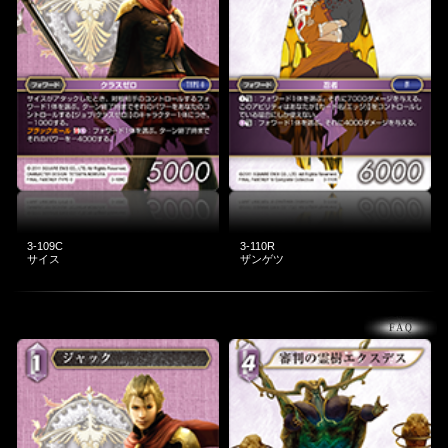
3-109C
3-110R
サイス
ザンゲツ