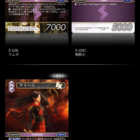
3-119L
3-120C
ラムザ
竜騎士