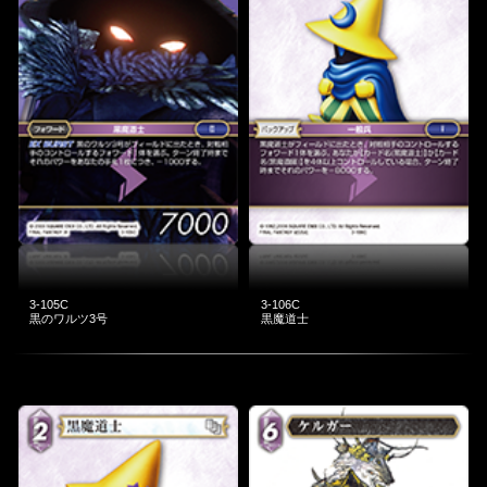
3-105C
3-106C
黒のワルツ3号
黒魔道士