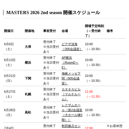
MASTERS 2026 2nd season 開催スケジュール
開場予定時刻
開催日
開催地
事前受付
会場
（～受付終
備考
了）
受付終了
6月6日
ピアザ淡海
10:00
大津
※当日受付
（土）
［305会議室］
（～10:30）
あり
受付終了
AP横浜
6月13日
10:00
横浜
※当日受付
［RoomD＋
（土）
（～10:30）
あり
E］
受付終了
海峡メッセ下
6月21日
10:00
下関
※当日受付
関［805会議
（日）
（～10:30）
あり
室］
受付終了
カタオカビル
6月27日
11:00
札幌
※当日受付
［マルチルー
（土）
（～11:30）
あり
ム］
レクザムホー
受付終了
6月28日
ル［第2会議室
10:00
高松
※当日受付
（日）
（大ホール棟5
（～10:30）
あり
階）］
受付終了
秋田拠点セン
※お昼休憩
7月4日
12:00