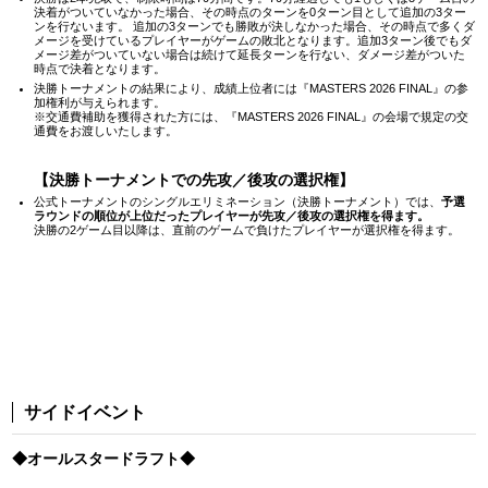
決着がついていなかった場合、その時点のターンを0ターン目として追加の3ター
ンを行ないます。 追加の3ターンでも勝敗が決しなかった場合、その時点で多くダ
メージを受けているプレイヤーがゲームの敗北となります。追加3ターン後でもダ
メージ差がついていない場合は続けて延長ターンを行ない、ダメージ差がついた
時点で決着となります。
決勝トーナメントの結果により、成績上位者には『MASTERS 2026 FINAL』の参
加権利が与えられます。
※交通費補助を獲得された方には、『MASTERS 2026 FINAL』の会場で規定の交
通費をお渡しいたします。
【決勝トーナメントでの先攻／後攻の選択権】
公式トーナメントのシングルエリミネーション（決勝トーナメント）では、
予選
ラウンドの順位が上位だったプレイヤーが先攻／後攻の選択権を得ます。
決勝の2ゲーム目以降は、直前のゲームで負けたプレイヤーが選択権を得ます。
サイドイベント
◆オールスタードラフト◆