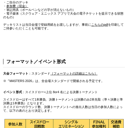
・ご自分のデッキ
・
参加費（現金）
・筆記用具（ボールペンなどの字が消えないもの）
・電子媒体（スクウェア・エニックス アプリで大会の電子チケットを提示できる状態
のもの）
デッキリストは当日会場で登録用紙をお渡ししますが、事前に
こちらのpdf
を印刷して
ご持参いただくことも可能です。
フォーマット／イベント形式
大会フォーマット
：スタンダード
［フォーマットの詳細はこちら］
※『MASTERS 2026』は、全会場スタンダードで開催される予定です。
イベント形式
：スイスドロー+上位 8or4 名による決勝トーナメント
スイスドローはすべて1本勝負、決勝トーナメントは決勝のみ2本先取（準々決勝と準
決勝は1本勝負）となります。
スイスドローのラウンド数、決勝トーナメントへの進出人数は当日の参加人数によっ
て、以下の表のとおり決定します。