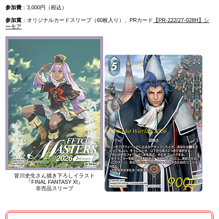
参加費
：3,000円（税込）
参加賞
：オリジナルカードスリーブ（60枚入り）、PRカード
【PR-222/27-028H】シ
ーモア
皆川史生さん描き下ろしイラスト
『FINAL FANTASY XI』
非売品スリーブ