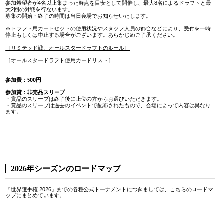
参加希望者が4名以上集まった時点を目安として開催し、最大8名によるドラフトと最
大2回の対戦を行ないます。
募集の開始・終了の時間は当日会場でお知らせいたします。
※ドラフト用カードセットの使用状況やスタッフ人員の都合などにより、受付を一時
停止もしくは中止する場合がございます。あらかじめご了承ください。
［リミテッド戦、オールスタードラフトのルール］
［オールスタードラフト使用カードリスト］
参加費：500円
参加賞：非売品スリーブ
・賞品のスリーブは終了後に上位の方からお選びいただきます。
・賞品のスリーブは過去のイベントで配布されたもので、会場によって内容は異なり
ます。
2026年シーズンのロードマップ
『世界選手権 2026』までの各種公式トーナメントにつきましては、こちらのロードマ
ップにまとめています。