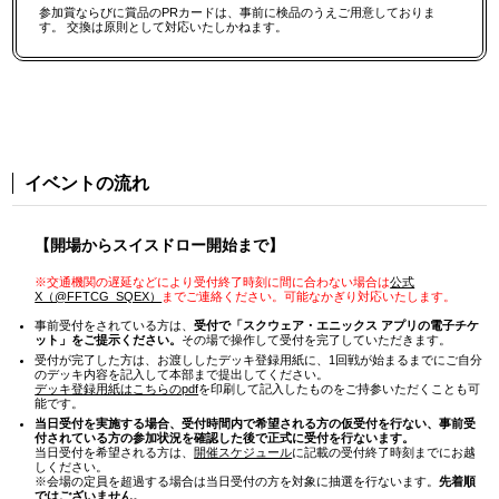
参加賞ならびに賞品のPRカードは、事前に検品のうえご用意しておりま
す。 交換は原則として対応いたしかねます。
イベントの流れ
【開場からスイスドロー開始まで】
※交通機関の遅延などにより受付終了時刻に間に合わない場合は
公式
X（@FFTCG_SQEX）
までご連絡ください。可能なかぎり対応いたします。
事前受付をされている方は、
受付で「スクウェア・エニックス アプリの電子チケ
ット」をご提示ください。
その場で操作して受付を完了していただきます。
受付が完了した方は、お渡ししたデッキ登録用紙に、1回戦が始まるまでにご自分
のデッキ内容を記入して本部まで提出してください。
デッキ登録用紙はこちらのpdf
を印刷して記入したものをご持参いただくことも可
能です。
当日受付を実施する場合、受付時間内で希望される方の仮受付を行ない、事前受
付されている方の参加状況を確認した後で正式に受付を行ないます。
当日受付を希望される方は、
開催スケジュール
に記載の受付終了時刻までにお越
しください。
※会場の定員を超過する場合は当日受付の方を対象に抽選を行ないます。
先着順
ではございません。