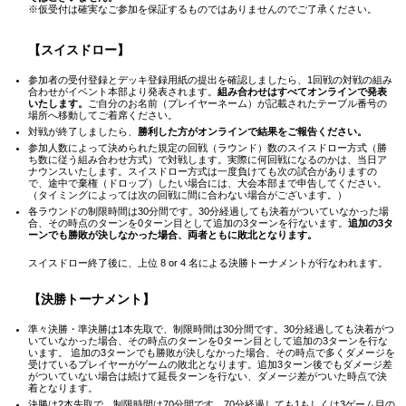
※仮受付は確実なご参加を保証するものではありませんのでご了承ください。
【スイスドロー】
参加者の受付登録とデッキ登録用紙の提出を確認しましたら、1回戦の対戦の組み
合わせがイベント本部より発表されます。
組み合わせはすべてオンラインで発表
いたします。
ご自分のお名前（プレイヤーネーム）が記載されたテーブル番号の
場所へ移動してご着席ください。
対戦が終了しましたら、
勝利した方がオンラインで結果をご報告ください。
参加人数によって決められた規定の回戦（ラウンド）数のスイスドロー方式（勝
ち数に従う組み合わせ方式）で対戦します。実際に何回戦になるのかは、当日ア
ナウンスいたします。スイスドロー方式は一度負けても次の試合がありますの
で、途中で棄権（ドロップ）したい場合には、大会本部まで申告してください。
（タイミングによっては次の回戦に間に合わない場合がございます。）
各ラウンドの制限時間は30分間です。30分経過しても決着がついていなかった場
合、その時点のターンを0ターン目として追加の3ターンを行ないます。
追加の3タ
ーンでも勝敗が決しなかった場合、両者ともに敗北となります。
スイスドロー終了後に、上位 8 or 4 名による決勝トーナメントが行なわれます。
【決勝トーナメント】
準々決勝・準決勝は1本先取で、制限時間は30分間です。30分経過しても決着がつ
いていなかった場合、その時点のターンを0ターン目として追加の3ターンを行な
います。 追加の3ターンでも勝敗が決しなかった場合、その時点で多くダメージを
受けているプレイヤーがゲームの敗北となります。追加3ターン後でもダメージ差
がついていない場合は続けて延長ターンを行ない、ダメージ差がついた時点で決
着となります。
決勝は2本先取で、制限時間は70分間です。70分経過しても1もしくは3ゲーム目の