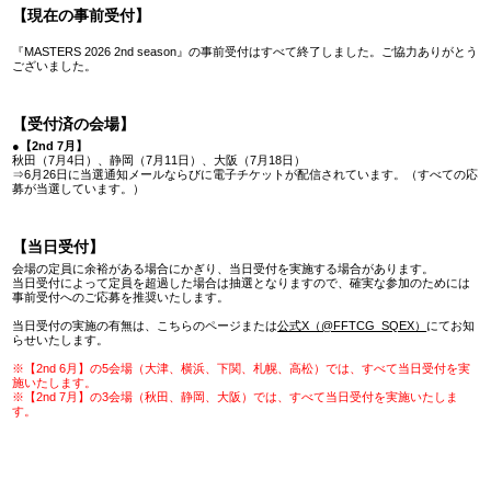
【現在の事前受付】
『MASTERS 2026 2nd season』の事前受付はすべて終了しました。ご協力ありがとう
ございました。
【受付済の会場】
●【2nd 7月】
秋田（7月4日）、静岡（7月11日）、大阪（7月18日）
⇒6月26日に当選通知メールならびに電子チケットが配信されています。（すべての応
募が当選しています。）
【当日受付】
会場の定員に余裕がある場合にかぎり、当日受付を実施する場合があります。
当日受付によって定員を超過した場合は抽選となりますので、確実な参加のためには
事前受付へのご応募を推奨いたします。
当日受付の実施の有無は、こちらのページまたは
公式X（@FFTCG_SQEX）
にてお知
らせいたします。
※【2nd 6月】の5会場（大津、横浜、下関、札幌、高松）では、すべて当日受付を実
施いたします。
※【2nd 7月】の3会場（秋田、静岡、大阪）では、すべて当日受付を実施いたしま
す。