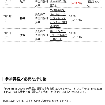
秋田
※当日受付
ターALVE［洋
は設けませ
（土）
（～12:30）
あり
室C］
ん。
TKP静岡駅ビ
受付終了
ルパルシェカ
7月11日
10:00
静岡
※当日受付
ンファレンス
（土）
（～10:30）
あり
センター［第1
会議室］
受付終了
梅田センター
7月18日
10:00
大阪
※当日受付
ビル［E会議室
（土）
（～10:30）
あり
（16F）］
参加資格／必要な持ち物
『MASTERS 2026』の予選に必要な参加資格はありません。 すでに『MASTERS 2026
FINAL』の参加権利を獲得済の方も含め、何度でもご参加いただけます。
参加にあたっては、以下のものを忘れずにお持ちください。