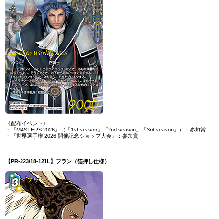
《配布イベント》
・『MASTERS 2026』（「1st season」「2nd season」「3rd season」）：参加賞
・『世界選手権 2026 開催記念ショップ大会』：参加賞
【PR-223/18-121L】フラン
（箔押し仕様）