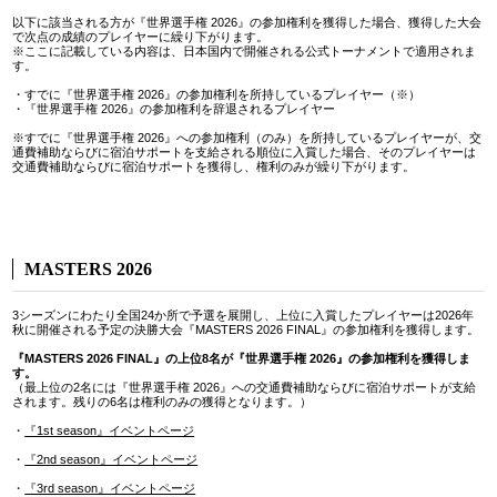
以下に該当される方が『世界選手権 2026』の参加権利を獲得した場合、獲得した大会
で次点の成績のプレイヤーに繰り下がります。
※ここに記載している内容は、日本国内で開催される公式トーナメントで適用されま
す。
・すでに『世界選手権 2026』の参加権利を所持しているプレイヤー（※）
・『世界選手権 2026』の参加権利を辞退されるプレイヤー
※すでに『世界選手権 2026』への参加権利（のみ）を所持しているプレイヤーが、交
通費補助ならびに宿泊サポートを支給される順位に入賞した場合、そのプレイヤーは
交通費補助ならびに宿泊サポートを獲得し、権利のみが繰り下がります。
MASTERS 2026
3シーズンにわたり全国24か所で予選を展開し、上位に入賞したプレイヤーは2026年
秋に開催される予定の決勝大会『MASTERS 2026 FINAL』の参加権利を獲得します。
『MASTERS 2026 FINAL』の上位8名が『世界選手権 2026』の参加権利を獲得しま
す。
（最上位の2名には『世界選手権 2026』への交通費補助ならびに宿泊サポートが支給
されます。残りの6名は権利のみの獲得となります。）
・
『1st season』イベントページ
・
『2nd season』イベントページ
・
『3rd season』イベントページ