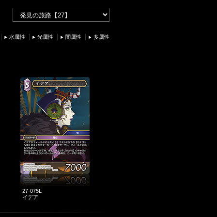
水属性
光属性
闇属性
多属性
27-075L
イデア