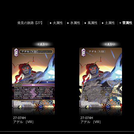
発見の旅路【27】
火属性
氷属性
風属性
土属性
雷属性
27-074H
27-074H
アデル ［VIII］
アデル ［VIII］