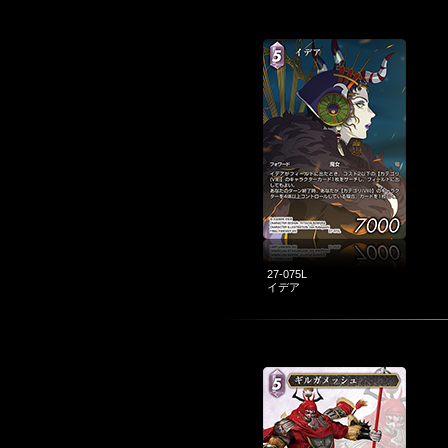
27-075L
イデア