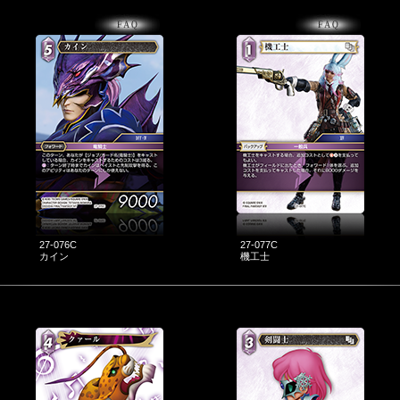
27-076C
27-077C
カイン
機工士