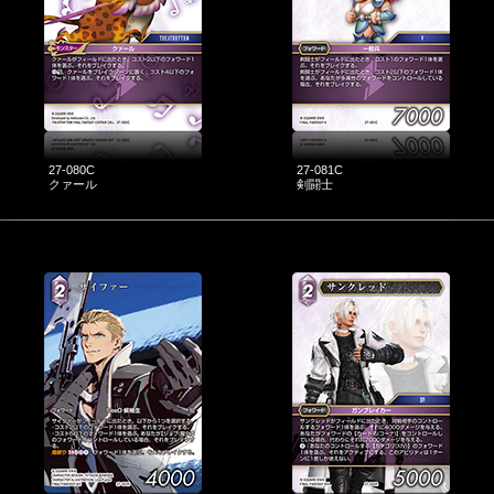
27-080C
27-081C
クァール
剣闘士