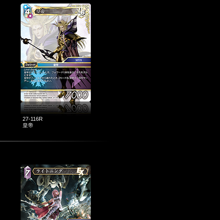
27-116R
皇帝