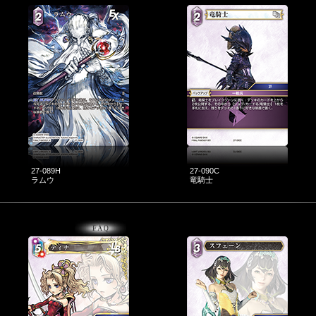
27-089H
27-090C
ラムウ
竜騎士