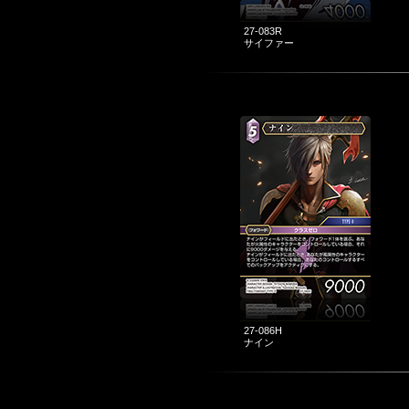
27-083R
サイファー
27-086H
ナイン