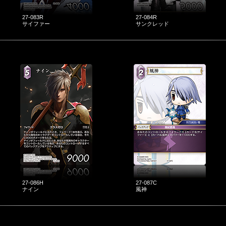
27-083R
27-084R
サイファー
サンクレッド
27-086H
27-087C
ナイン
風神