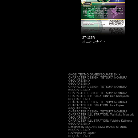
27-117R
オニオンナイト
©KOEI TECMO GAMES/SQUARE ENIX
CHARACTER DESIGN: TETSUYA NOMURA
©SQUARE ENIX
©SQUARE ENIX
CHARACTER DESIGN: TETSUYA NOMURA
©SQUARE ENIX
CHARACTER DESIGN: TETSUYA NOMURA
CHARACTER ILLUSTRATION: Gen Kobayashi
©SQUARE ENIX
CHARACTER DESIGN: TETSUYA NOMURA
CHARACTER ILLUSTRATION: Lisa Fujise
©SQUARE ENIX
CHARACTER DESIGN: TETSUYA NOMURA
CHARACTER ILLUSTRATION: Toshitaka Matsuda
©SQUARE ENIX
CHARACTER ILLUSTRATION: Yukihiro Kajimoto
©SQUARE ENIX
Designed by SQUARE ENIX IMAGE STUDIO
©SQUARE ENIX
Developed by Jupiter.
©SQUARE ENIX