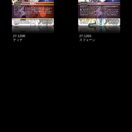
27-120R
27-126S
ティナ
スフェーン