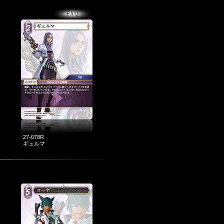
27-078R
ギュルマ