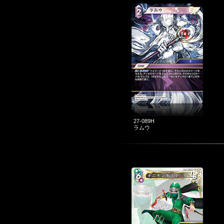
27-089H
ラムウ