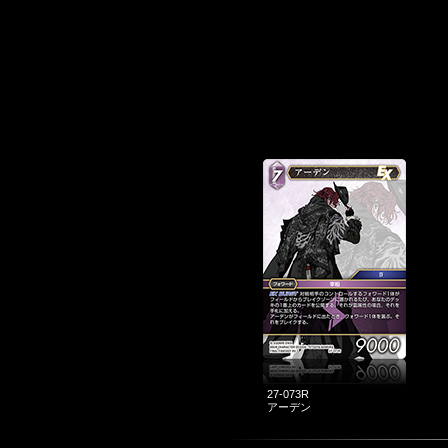
27-073R
アーデン