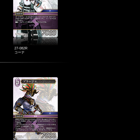
27-082R
コーナ