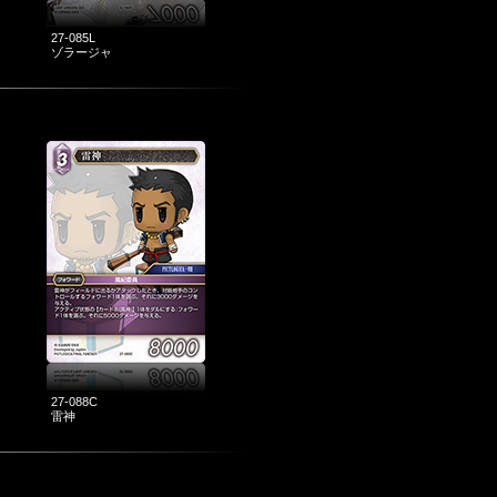
27-085L
ゾラージャ
27-088C
雷神