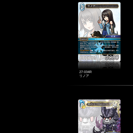
27-034R
リノア