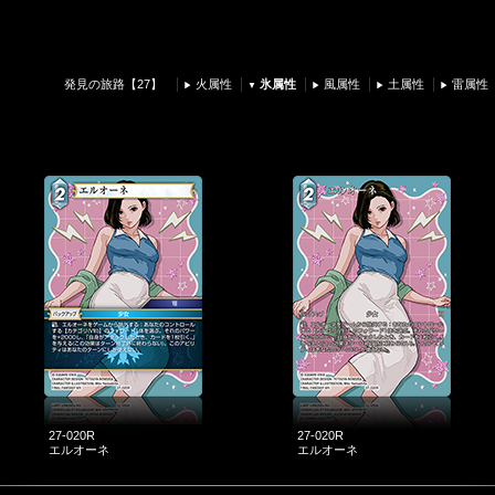
発見の旅路【27】
火属性
氷属性
風属性
土属性
雷属性
27-020R
27-020R
エルオーネ
エルオーネ