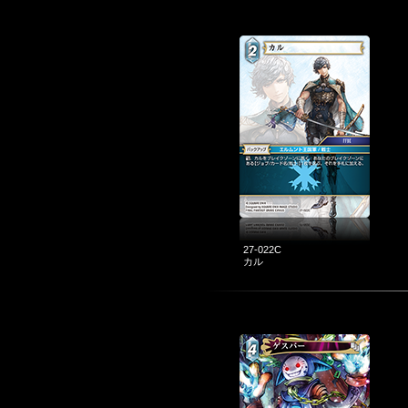
27-022C
カル