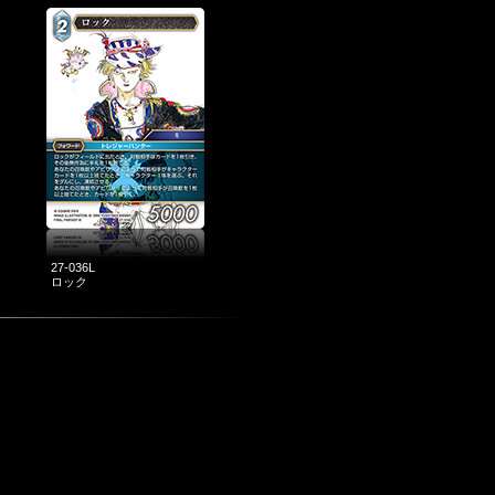
27-036L
ロック