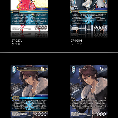
27-027L
27-028H
ケフカ
シーモア