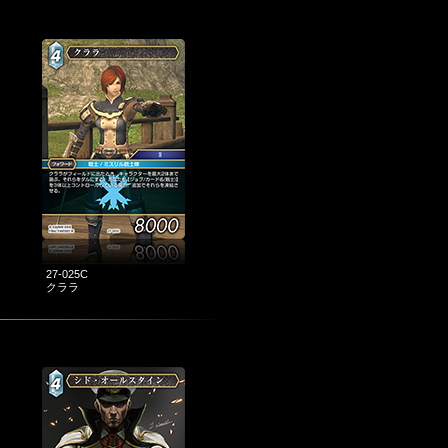
27-025C
クララ