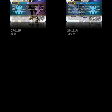
27-116R
27-121R
皇帝
ロック