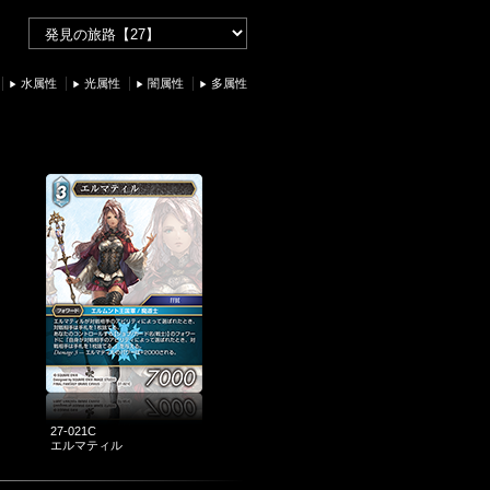
水属性
光属性
闇属性
多属性
27-021C
エルマティル