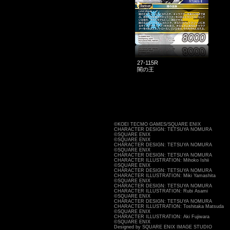
27-115R
闇の王
©KOEI TECMO GAMES/SQUARE ENIX
CHARACTER DESIGN: TETSUYA NOMURA
©SQUARE ENIX
©SQUARE ENIX
CHARACTER DESIGN: TETSUYA NOMURA
©SQUARE ENIX
CHARACTER DESIGN: TETSUYA NOMURA
CHARACTER ILLUSTRATION: Mihoko Ishii
©SQUARE ENIX
CHARACTER DESIGN: TETSUYA NOMURA
CHARACTER ILLUSTRATION: Miki Yamashita
©SQUARE ENIX
CHARACTER DESIGN: TETSUYA NOMURA
CHARACTER ILLUSTRATION: Rubi Asami
©SQUARE ENIX
CHARACTER DESIGN: TETSUYA NOMURA
CHARACTER ILLUSTRATION: Toshitaka Matsuda
©SQUARE ENIX
CHARACTER ILLUSTRATION: Aki Fujiwara
©SQUARE ENIX
Designed by SQUARE ENIX IMAGE STUDIO