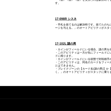
す。
17-098R シスネ
・手札を捨てるのは解決時です。捨てたのちに
ージを与える。」のオートアビリティがスタ
17-102L 謎の男
・カインがフィールドにいる場合、謎の男を
・このアビリティは一方が先にフィールドに
ドに残ります。
・カインがフィールドにいる状態で対戦相手
・このアビリティは、同名のカードをフィー
とはできません。
・ブレイクゾーンの【カード名(謎の男)】か
く。」のオートアビリティがスタックに乗り