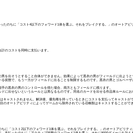
払ったのちに「コスト4以下のフォワード1体を選ぶ。それをブレイクする。」のオートアビ
合計のコストを同時に支払います。
の男を出そうとすること自体ができません。効果によって黒衣の男がフィールドに出ようと
いる状態で、もう一方がフィールドに出ることを制限するものです。黒衣の男とゴルベーザ
相手の黒衣の男のコントロールを得た場合、両方ともフィールドに残ります。
ルドに出せないというルールとは異なるものです。同名のカードを出せる作品単ルールにお
獣はキャストされません。解決後、優先権を持っているときにコストを支払ってキャストが
つ目のオートアビリティによってゲームから除外されている召喚獣はキャストすることがで
のちに「コスト2以下のフォワード1体を選ぶ。それをブレイクする。」のオートアビリティ
。支払ったのちに「アクティブ状態のフォワード1体を選ぶ。それに9000ダメージを与