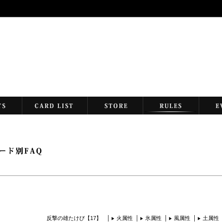
反撃の雄たけび【17】
火属性
氷属性
風属性
土属性