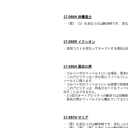
17-086H 赤魔道士
・《雷》《1》を支払うのは解決時です。支
17-090R イクシオン
・追加コストを支払ってキャストする場合は
17-096H 黒衣の男
・ゴルベーザがフィールドにいる場合、黒衣
・このアビリティは一方が先にフィールドに
ィールドに残ります。
・ゴルベーザがフィールドにいる状態で対戦
・このアビリティは、同名のカードをフィー
出すことはできません。
・1つ目のオートアビリティの解決では召喚
・黒衣の男がフィールドから離れていても1
17-097H サリア
・《雷》を支払うのは解決時です。支払った
・《雷》《雷》《雷》を支払うのは解決時です