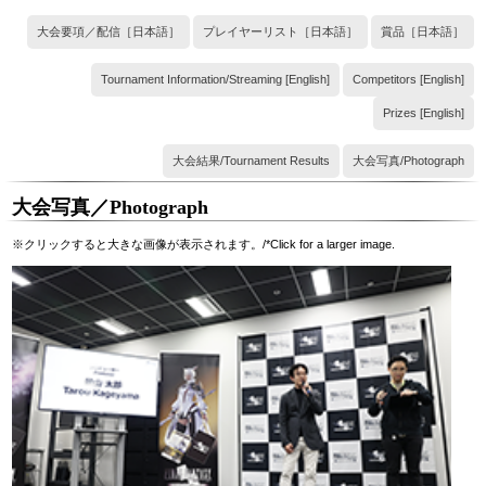
大会要項／配信［日本語］
プレイヤーリスト［日本語］
賞品［日本語］
Tournament Information/Streaming [English]
Competitors [English]
Prizes [English]
大会結果/Tournament Results
大会写真/Photograph
大会写真／Photograph
※クリックすると大きな画像が表示されます。/*Click for a larger image.