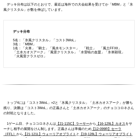
デッキ分布は以下のとおりで、最近は海外での大会結果を受けてか「MBM」と「氷
風クリスタル」が数を伸ばしています。
デッキ分布
5名：「氷風クリスタル」「コスト3WoL」
3名：「MBM」
1名：「火単」「騎士」「風水モンスター」 「戦士」 「風土FFXII」
「土水カオスアーク」「風雷クリスタル」「水雷暁の血盟」「氷単顕現」
「火風雷クラスゼロ」
トップ4には「コスト3WoL」×2と「氷風クリスタル」「土水カオスアーク」が勝ち
残り、決勝は「コスト3WoL」の正義さんと「土水カオスアーク」のチョココロネさん
の対戦となりました。
1ゲーム目、チョココロネさんは
【21-115C】ラーサー
から
【16-129L】カオス
をサ
ーチし相手の展開をけん制します。正義さんは準備のため
【12-099R】セーラ
［FFL］
から
【21-121L】ウォーリアオブライト
と
【19-128L】ウォーリアオブライト