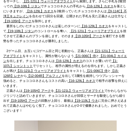
をサーチし、
【21-121L】ウォーリアオブライト
から展開します。さらに手札を2枚切
っての
【19-108L】ジタン
でチョココロネさんの手札から
【16-129L】カオス
を落とし
にいきますが、
【16-129L】カオス
を2枚持っていたチョココロネさんは
【9-114C】不
浄王キュクレイン
を合わせて1回分を回避。公開された手札を見た正義さんは仕方なく
【19-105H】アーク
を除外します。
要所をしのいだチョココロネさんは返しのターンに
【16-129L】カオス
をキャストし
て
【19-108L】ジタン
のコントロールを奪い、
【21-121L】ウォーリアオブライト
を捨
てさせて正義さんのプランを崩します。そのまま
【19-105H】アーク
を連打できる態
勢を作ったチョココロネさんが勝利しました。
2ゲーム目、お互いに1ゲーム目と同じ初動から、正義さんは
【21-121L】ウォーリ
アオブライト
をキャストし、属性が散らないよう
【21-006C】侍
と
【21-004L】カイエ
ン
を出します。チョココロネさんは
【16-129L】カオス
のコストが重いので
【1-
107L】シャントット
でリセットし、相手の属性が増えるのを待ちます。しかし正義さ
んが再び
【21-121L】ウォーリアオブライト
をキャストし
【21-006C】侍
と
【15-
126R】レナ
から
【12-004R】アルフィノ
を出して3属性を維持しつつプレッシャーを
強めると、チョココロネさんもコストの高い
【16-129L】カオス
で相手の攻撃を抑えに
いきます。
正義さんは
【19-105H】アーク
を
【21-121L】ウォーリアオブライト
でかわしながら
ジリジリと詰めていきますが、チョココロネさんが回収とサーチを駆使しながら繰り
出す
【19-105H】アーク
の回数が上回り、最後は
【19-119L】ウネ
に完全に押さえ込ま
れて正義さんはやむなく投了。チョココロネさんが2-0で優勝されました。おめでとう
ございます！