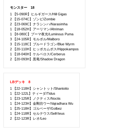
モンスター 18
1 【5-090R】ヒルギガース/Hill Gigas
2 【15-074C】ゾンビ/Zombie
2 【23-069C】ナラシンハ/Narasimha
1 【18-052H】アーリマン/Ahriman
1 【8-080C】プーマ夜光/Luminous Puma
3 【24-105R】モルボル/Malboro
3 【15-118C】ブルードラゴン/Blue Wyrm
2 【20-110H】ヒッポカムポス/Hippokampos
1 【18-040H】ケルベロス/Cerberus
2 【20-093H】黒竜/Shadow Dragon
LBデッキ 8
1 【22-118H】シャントット/Shantotto
1 【22-122L】ティーダ/Tidus
1 【23-125R】ノクティス/Noctis
1 【24-123H】金剛坊ウー/Vajradhara Wu
1 【25-118H】ゴルベーザ/Golbez
1 【24-118R】セルテウス/Selh'teus
2 【22-123R】レオ/Leo