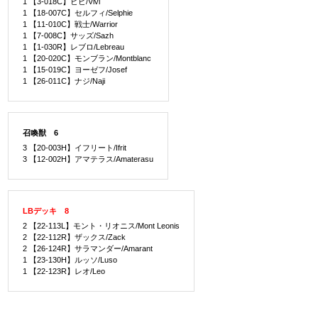
1 【3-018C】ビビ/Vivi
1 【18-007C】セルフィ/Selphie
1 【11-010C】戦士/Warrior
1 【7-008C】サッズ/Sazh
1 【1-030R】レブロ/Lebreau
1 【20-020C】モンブラン/Montblanc
1 【15-019C】ヨーゼフ/Josef
1 【26-011C】ナジ/Naji
召喚獣 6
3 【20-003H】イフリート/Ifrit
3 【12-002H】アマテラス/Amaterasu
LBデッキ 8
2 【22-113L】モント・リオニス/Mont Leonis
2 【22-112R】ザックス/Zack
2 【26-124R】サラマンダー/Amarant
1 【23-130H】ルッソ/Luso
1 【22-123R】レオ/Leo