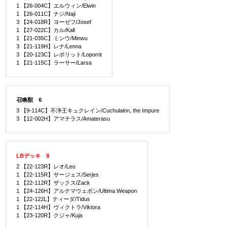
1 【26-004C】エルウィン/Elwin
1 【26-011C】ナジ/Naji
3 【24-018R】ヨーゼフ/Josef
1 【27-022C】カル/Kall
1 【21-035C】ミンウ/Minwu
3 【21-119H】レナ/Lenna
3 【20-123C】レポリット/Loporrit
1 【21-115C】ラーサー/Larsa
召喚獣 6
3 【9-114C】不浄王キュクレイン/Cuchulainn, the Impure
3 【12-002H】アマテラス/Amaterasu
LBデッキ 8
2 【22-123R】レオ/Leo
1 【22-115R】サージェス/Serjes
1 【22-112R】ザックス/Zack
1 【24-126H】アルテマウェポン/Ultima Weapon
1 【22-122L】ティーダ/Tidus
1 【22-114H】ヴィクトラ/Viktora
1 【23-120R】クジャ/Kuja