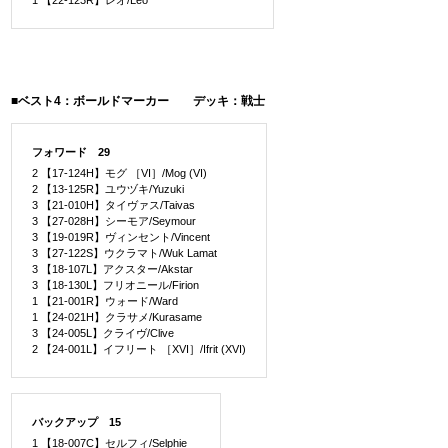
■ベスト4：ボールドマーカー デッキ：戦士
フォワード 29
2 【17-124H】モグ ［VI］/Mog (VI)
2 【13-125R】ユウヅキ/Yuzuki
3 【21-010H】タイヴァス/Taivas
3 【27-028H】シーモア/Seymour
3 【19-019R】ヴィンセント/Vincent
3 【27-122S】ウクラマト/Wuk Lamat
3 【18-107L】アクスター/Akstar
3 【18-130L】フリオニール/Firion
1 【21-001R】ウォード/Ward
1 【24-021H】クラサメ/Kurasame
3 【24-005L】クライヴ/Clive
2 【24-001L】イフリート ［XVI］/Ifrit (XVI)
バックアップ 15
1 【18-007C】セルフィ/Selphie