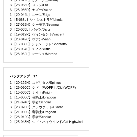
3 【28-022L】カダージュ/Kadaj
3 【28-038R】ロッズ/Loz
3 【28-036R】ヤズー/Yazoo
1 【20-044L】エッジ/Edge
1 【5-068L】ヤ・シュトラ/Y'shtola
3 【27-028H】シーモア/Seymour
3 【26-053L】バッツ/Bartz
2 【19-019R】ヴィンセント/Vincent
3 【23-042C】ヴァン/Vaan
3 【16-030L】シャントット/Shantotto
3 【28-054L】ユフィ/Yuffie
3 【28-052L】マーシュ/Marche
バックアップ 17
1 【20-129H】スピリタス/Spiritus
1 【26-030C】シド ［WOFF］/Cid (WOFF)
1 【15-038C】ナイト/Knight
1 【15-058C】竜騎士/Dragoon
3 【21-024C】学者/Scholar
3 【28-026C】クラヴァット/Clavat
3 【21-059C】竜騎士/Dragoon
2 【28-042C】学者/Scholar
2 【25-043H】シド・ハイウインド/Cid Highwind