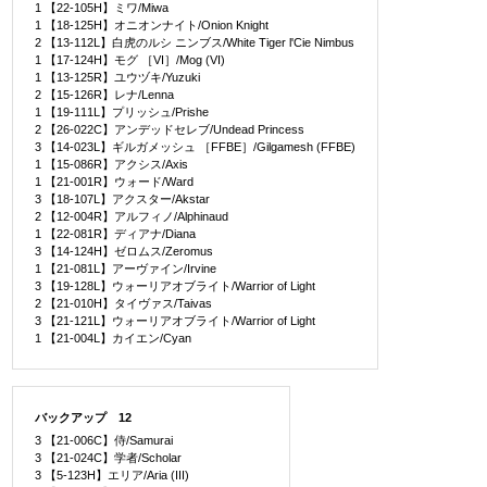
1 【22-105H】ミワ/Miwa
1 【18-125H】オニオンナイト/Onion Knight
2 【13-112L】白虎のルシ ニンブス/White Tiger l'Cie Nimbus
1 【17-124H】モグ ［VI］/Mog (VI)
1 【13-125R】ユウヅキ/Yuzuki
2 【15-126R】レナ/Lenna
1 【19-111L】プリッシュ/Prishe
2 【26-022C】アンデッドセレブ/Undead Princess
3 【14-023L】ギルガメッシュ ［FFBE］/Gilgamesh (FFBE)
1 【15-086R】アクシス/Axis
1 【21-001R】ウォード/Ward
3 【18-107L】アクスター/Akstar
2 【12-004R】アルフィノ/Alphinaud
1 【22-081R】ディアナ/Diana
3 【14-124H】ゼロムス/Zeromus
1 【21-081L】アーヴァイン/Irvine
3 【19-128L】ウォーリアオブライト/Warrior of Light
2 【21-010H】タイヴァス/Taivas
3 【21-121L】ウォーリアオブライト/Warrior of Light
1 【21-004L】カイエン/Cyan
バックアップ 12
3 【21-006C】侍/Samurai
3 【21-024C】学者/Scholar
3 【5-123H】エリア/Aria (III)