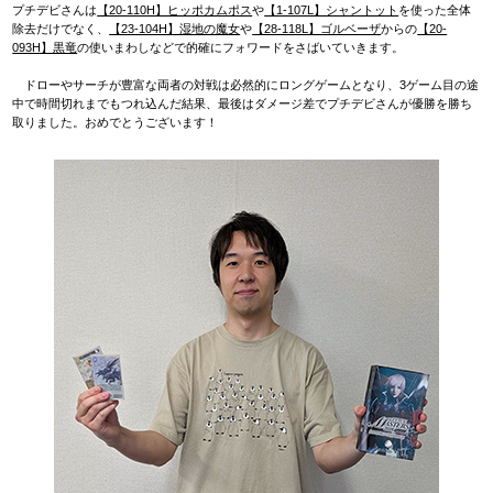
プチデビさんは
【20-110H】ヒッポカムポス
や
【1-107L】シャントット
を使った全体
除去だけでなく、
【23-104H】湿地の魔女
や
【28-118L】ゴルベーザ
からの
【20-
093H】黒竜
の使いまわしなどで的確にフォワードをさばいていきます。
ドローやサーチが豊富な両者の対戦は必然的にロングゲームとなり、3ゲーム目の途
中で時間切れまでもつれ込んだ結果、最後はダメージ差でプチデビさんが優勝を勝ち
取りました。おめでとうございます！