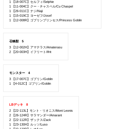
1 【18-007C】セルフィ/Selphie
1 【11-004C】クー・チャスペル/Cu Chaspel
1 【26-011C】ナジ/Naji
1 【15-019C】ヨーゼフ/Josef
1 【12-008R】ゴブリンプリンセス/Princess Goblin
召喚獣 5
3 【12-002H】アマテラス/Amaterasu
2 【20-003H】イフリート/Ifrit
モンスター 4
3 【17-007C】ゴブリン/Goblin
1 【4-012C】ゴブリン/Goblin
LBデッキ 8
2 【22-113L】モント・リオニス/Mont Leonis
2 【26-124R】サラマンダー/Amarant
2 【22-112R】ザックス/Zack
1 【23-130H】ルッソ/Luso
1 【22-123R】レオ/Leo