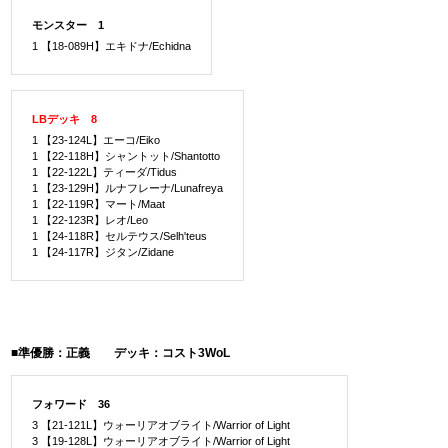
モンスター 1
1 【18-089H】エキドナ/Echidna
LBデッキ 8
1 【23-124L】エーコ/Eiko
1 【22-118H】シャントット/Shantotto
1 【22-122L】ティーダ/Tidus
1 【23-129H】ルナフレーナ/Lunafreya
1 【22-119R】マート/Maat
1 【22-123R】レオ/Leo
1 【24-118R】セルテウス/Selh'teus
1 【24-117R】ジタン/Zidane
■準優勝：正義 デッキ：コスト3WoL
フォワード 36
3 【21-121L】ウォーリアオブライト/Warrior of Light
3 【19-128L】ウォーリアオブライト/Warrior of Light