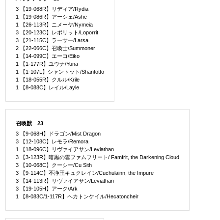
3 【19-068R】リディア/Rydia
1 【19-086R】アーシェ/Ashe
1 【26-113R】ニメーヤ/Nymeia
3 【20-123C】レポリット/Loporrit
3 【21-115C】ラーサー/Larsa
2 【22-066C】召喚士/Summoner
1 【14-099C】エーコ/Eiko
1 【1-177R】ユウナ/Yuna
1 【1-107L】シャントット/Shantotto
1 【18-055R】クルル/Krile
1 【8-088C】レイル/Layle
召喚獣 23
3 【9-068H】ドラゴン/Mist Dragon
3 【12-108C】レモラ/Remora
1 【18-096C】リヴァイアサン/Leviathan
3 【3-123R】暗黒の雲ファムフリート/ Famfrit, the Darkening Cloud
3 【10-068C】クーシー/Cu Sith
3 【9-114C】不浄王キュクレイン/Cuchulainn, the Impure
3 【14-113R】リヴァイアサン/Leviathan
3 【19-105H】アーク/Ark
1 【8-083C/1-117R】ヘカトンケイル/Hecatoncheir