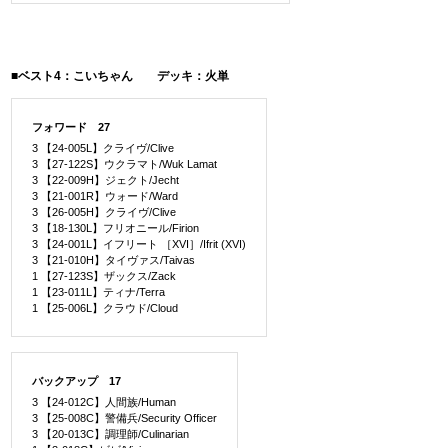
■ベスト4：こいちゃん デッキ：火単
フォワード 27
3 【24-005L】クライヴ/Clive
3 【27-122S】ウクラマト/Wuk Lamat
3 【22-009H】ジェクト/Jecht
3 【21-001R】ウォード/Ward
3 【26-005H】クライヴ/Clive
3 【18-130L】フリオニール/Firion
3 【24-001L】イフリート ［XVI］/Ifrit (XVI)
3 【21-010H】タイヴァス/Taivas
1 【27-123S】ザックス/Zack
1 【23-011L】ティナ/Terra
1 【25-006L】クラウド/Cloud
バックアップ 17
3 【24-012C】人間族/Human
3 【25-008C】警備兵/Security Officer
3 【20-013C】調理師/Culinarian