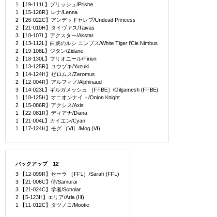
1 【19-111L】プリッシュ/Prishe
1 【15-126R】レナ/Lenna
2 【26-022C】アンデッドセレブ/Undead Princess
2 【21-010H】タイヴァス/Taivas
3 【18-107L】アクスター/Akstar
2 【13-112L】白虎のルシ ニンブス/White Tiger l'Cie Nimbus
2 【19-108L】ジタン/Zidane
2 【18-130L】フリオニール/Firion
1 【13-125R】ユウヅキ/Yuzuki
3 【14-124H】ゼロムス/Zeromus
2 【12-004R】アルフィノ/Alphinaud
3 【14-023L】ギルガメッシュ ［FFBE］/Gilgamesh (FFBE)
1 【18-125H】オニオンナイト/Onion Knight
2 【15-086R】アクシス/Axis
1 【22-081R】ディアナ/Diana
1 【21-004L】カイエン/Cyan
1 【17-124H】モグ ［VI］/Mog (VI)
バックアップ 12
3 【12-099R】セーラ ［FFL］/Sarah (FFL)
3 【21-006C】侍/Samurai
3 【21-024C】学者/Scholar
2 【5-123H】エリア/Aria (III)
1 【11-012C】タツノコ/Mootie