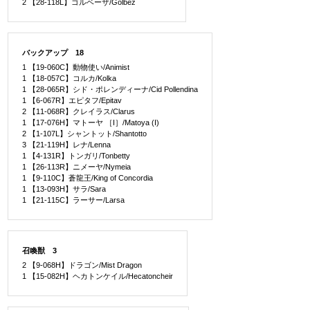
2 【28-118L】ゴルベーザ/Golbez
バックアップ 18
1 【19-060C】動物使い/Animist
1 【18-057C】コルカ/Kolka
1 【28-065R】シド・ポレンディーナ/Cid Pollendina
1 【6-067R】エピタフ/Epitav
2 【11-068R】クレイラス/Clarus
1 【17-076H】マトーヤ ［I］/Matoya (I)
2 【1-107L】シャントット/Shantotto
3 【21-119H】レナ/Lenna
1 【4-131R】トンガリ/Tonbetty
1 【26-113R】ニメーヤ/Nymeia
1 【9-110C】蒼龍王/King of Concordia
1 【13-093H】サラ/Sara
1 【21-115C】ラーサー/Larsa
召喚獣 3
2 【9-068H】ドラゴン/Mist Dragon
1 【15-082H】ヘカトンケイル/Hecatoncheir