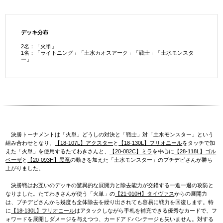
デッキ分布
2名：「火単」
1名：「ライトニング」「土水カオスアーク」「戦士」「土水モンスタ
ー」
決勝トーナメントは「火単」どうしの対決と「戦士」対「土水モンスター」という
組み合わせとなり、
【18-107L】アクスター
と
【18-130L】フリオニール
をタッチで加
えた「火単」を使用するたてわきさんと、
【20-082C】ミラ
を中心に
【28-118L】ゴル
ベーザ
と
【20-093H】黒竜
の動きを加えた「土水モンスター」のプチデビさんが勝ち
上がりました。
決勝戦はお互いのデッキの驚異的な展開力と除去能力が交錯する一進一退の攻防と
なりました。たてわきさんが使う「火単」の
【21-010H】タイヴァス
からの展開力
は、プチデビさんから幾度も全体除去を繰り出されても容易に戦力を回復します。特
に
【18-130L】フリオニール
はアタックしながら手札を補充できる優秀なカードで、フ
ォワードを展開しダメージを与えつつ、カードアドバンテージも失いません。対する