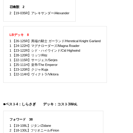
召喚獣 2
2 【19-035R】アレキサンダー/Alexander
LBデッキ 8
1 【26-125R】異端の騎士 ガーランド/Heretical Knight Garland
1 【24-122H】マグナローダーズ/Magna Roader
1 【23-122R】シド・ハイウインド/Cid Highwind
1 【28-120R】リッツ/Ritz
1 【22-115R】サージェス/Serjes
1 【25-111H】皇帝/The Emperor
1 【23-120R】クジャ/Kuja
1 【22-114H】ヴィクトラ/Viktora
■ベスト4：しらさぎ デッキ：コスト3WoL
フォワード 38
1 【19-108L】ジタン/Zidane
2 【18-130L】フリオニール/Firion