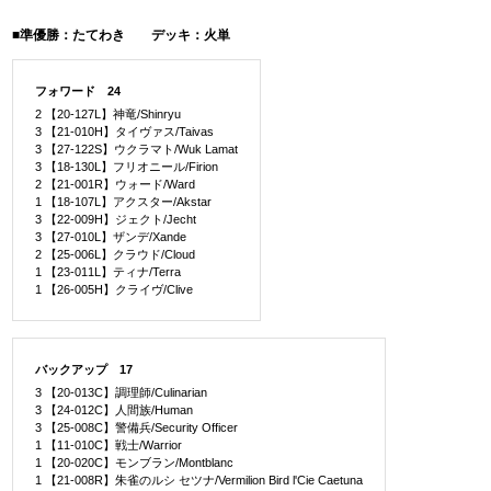
■準優勝：たてわき デッキ：火単
フォワード 24
2 【20-127L】神竜/Shinryu
3 【21-010H】タイヴァス/Taivas
3 【27-122S】ウクラマト/Wuk Lamat
3 【18-130L】フリオニール/Firion
2 【21-001R】ウォード/Ward
1 【18-107L】アクスター/Akstar
3 【22-009H】ジェクト/Jecht
3 【27-010L】ザンデ/Xande
2 【25-006L】クラウド/Cloud
1 【23-011L】ティナ/Terra
1 【26-005H】クライヴ/Clive
バックアップ 17
3 【20-013C】調理師/Culinarian
3 【24-012C】人間族/Human
3 【25-008C】警備兵/Security Officer
1 【11-010C】戦士/Warrior
1 【20-020C】モンブラン/Montblanc
1 【21-008R】朱雀のルシ セツナ/Vermilion Bird l'Cie Caetuna