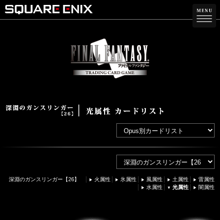
深淵のガンスリンガー【26】
火属性
氷属性
風属性
土属性
雷属性
水属性
光属性
闇属性