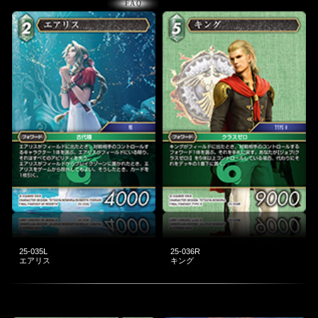
25-035L
25-036R
エアリス
キング