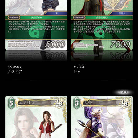
25-050R
25-051L
ルティア
レム