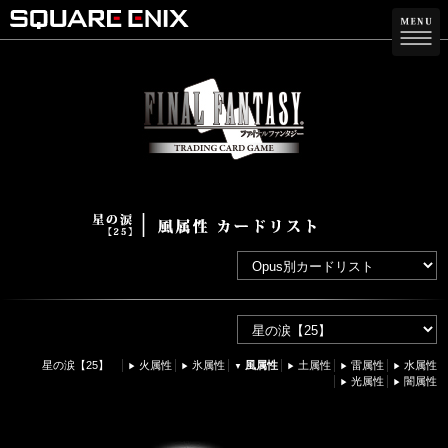
星の涙【25】
火属性
氷属性
風属性
土属性
雷属性
水属性
光属性
闇属性