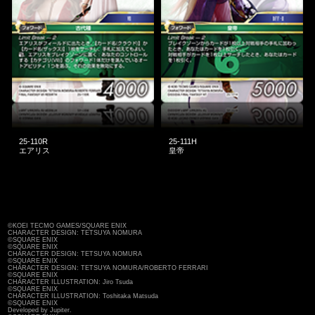
25-110R
25-111H
エアリス
皇帝
©KOEI TECMO GAMES/SQUARE ENIX
CHARACTER DESIGN: TETSUYA NOMURA
©SQUARE ENIX
©SQUARE ENIX
CHARACTER DESIGN: TETSUYA NOMURA
©SQUARE ENIX
CHARACTER DESIGN: TETSUYA NOMURA/ROBERTO FERRARI
©SQUARE ENIX
CHARACTER ILLUSTRATION: Jiro Tsuda
©SQUARE ENIX
CHARACTER ILLUSTRATION: Toshitaka Matsuda
©SQUARE ENIX
Developed by Jupiter.