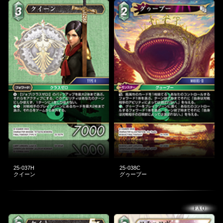
25-037H
25-038C
クイーン
グゥーブー