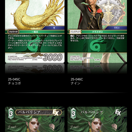
25-045C
25-046C
チョコボ
ナイン