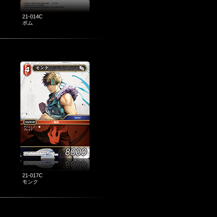
21-014C
ボム
21-017C
モンク