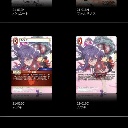
21-012H
21-013H
バハムート
フォルサノス
21-016C
21-016C
ムツキ
ムツキ