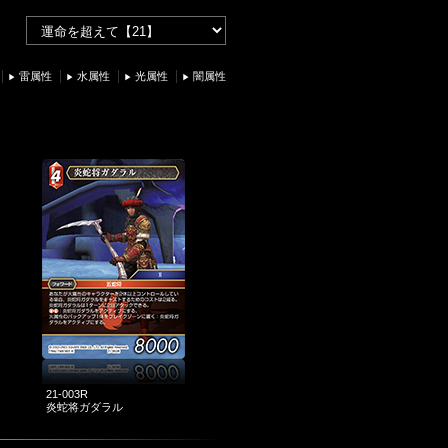
雷属性
水属性
光属性
闇属性
21-003R
炎蛇将ガダラル