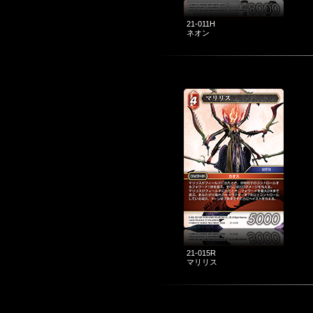
21-011H
ネオン
21-015R
マリリス