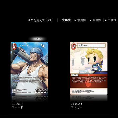
運命を超えて【21】
火属性
氷属性
風属性
土属性
21-001R
21-002R
ウォード
エドガー