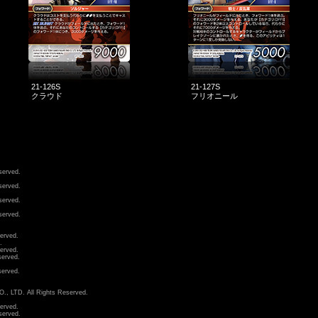
21-126S
21-127S
クラウド
フリオニール
served.
served.
served.
served.
erved.
.
erved.
erved.
erved.
LTD. All Rights Reserved.
erved.
served.