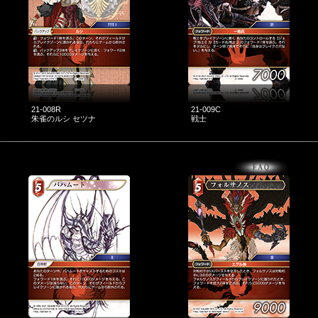
21-008R
21-009C
朱雀のルシ セツナ
戦士