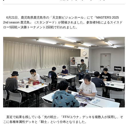
6月21日、鹿児島県鹿児島市の「天文館ビジョンホール」にて『MASTERS 2025
2nd season 鹿児島』（スタンダード）が開催されました。参加者9名によるスイスド
ロー5回戦＋決勝トーナメント2回戦で行われました。
直近で結果を残している「光の戦士」「FFIVユウナ」デッキを複数人が採用し、そ
こに各種単属性デッキと「騎士」という分布となりました。