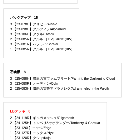
バックアップ 15
3 【23-078C】アリゼー/Alisaie
3 【23-098C】アルフィノ/Alphinaud
3 【23-106H】タタル/Tataru
2 【23-085R】クルル ［XIV］/Krile (XIV)
3 【25-081R】バラライ/Baralai
1 【23-085R】クルル ［XIV］/Krile (XIV)
召喚獣 8
3 【25-088H】暗黒の雲ファムフリート/Famfrit, the Darkening Cloud
3 【23-080R】オーディン/Odin
2 【25-083H】憤怒の霊帝アドラメレク/Adrammelech, the Wroth
LBデッキ 8
2 【24-119R】ギルガメッシュ/Gilgamesh
2 【24-125H】トンベリ&サボテンダー/Tonberry & Cactuar
1 【23-126L】エッジ/Edge
1 【23-127R】ニックス/Nyx
1 【23-120R】クジャ/Kuja