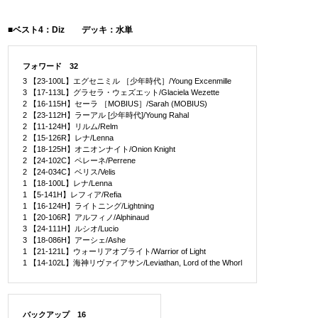
■ベスト4：Diz デッキ：水単
フォワード 32
3 【23-100L】エグセニミル ［少年時代］/Young Excenmille
3 【17-113L】グラセラ・ウェズエット/Glaciela Wezette
2 【16-115H】セーラ ［MOBIUS］/Sarah (MOBIUS)
2 【23-112H】ラーアル [少年時代]/Young Rahal
2 【11-124H】リルム/Relm
2 【15-126R】レナ/Lenna
2 【18-125H】オニオンナイト/Onion Knight
2 【24-102C】ペレーネ/Perrene
2 【24-034C】ベリス/Velis
1 【18-100L】レナ/Lenna
1 【5-141H】レフィア/Refia
1 【16-124H】ライトニング/Lightning
1 【20-106R】アルフィノ/Alphinaud
3 【24-111H】ルシオ/Lucio
3 【18-086H】アーシェ/Ashe
1 【21-121L】ウォーリアオブライト/Warrior of Light
1 【14-102L】海神リヴァイアサン/Leviathan, Lord of the Whorl
バックアップ 16