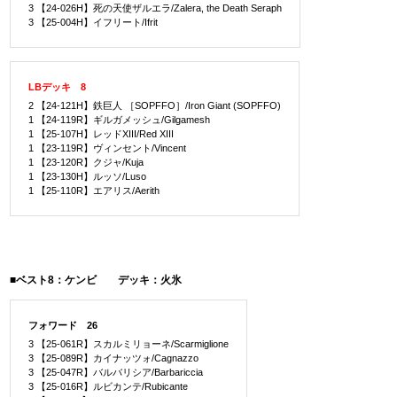
3 【24-026H】死の天使ザルエラ/Zalera, the Death Seraph
3 【25-004H】イフリート/Ifrit
LBデッキ 8
2 【24-121H】鉄巨人 ［SOPFFO］/Iron Giant (SOPFFO)
1 【24-119R】ギルガメッシュ/Gilgamesh
1 【25-107H】レッドXIII/Red XIII
1 【23-119R】ヴィンセント/Vincent
1 【23-120R】クジャ/Kuja
1 【23-130H】ルッソ/Luso
1 【25-110R】エアリス/Aerith
■ベスト8：ケンビ デッキ：火氷
フォワード 26
3 【25-061R】スカルミリョーネ/Scarmiglione
3 【25-089R】カイナッツォ/Cagnazzo
3 【25-047R】バルバリシア/Barbariccia
3 【25-016R】ルビカンテ/Rubicante