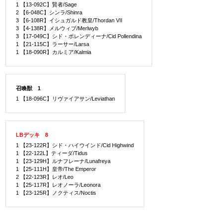
1 【13-092C】賢者/Sage
2 【6-048C】シンラ/Shinra
3 【6-108R】イシュガルド教皇/Thordan VII
3 【4-138R】メルウィブ/Merlwyb
3 【17-049C】シド・ポレンディーナ/Cid Pollendina
1 【21-115C】ラーサー/Larsa
1 【18-090R】カルミア/Kalmia
召喚獣 1
1 【18-096C】リヴァイアサン/Leviathan
LBデッキ 8
1 【23-122R】シド・ハイウインド/Cid Highwind
1 【22-122L】ティーダ/Tidus
1 【23-129H】ルナフレーナ/Lunafreya
1 【25-111H】皇帝/The Emperor
2 【22-123R】レオ/Leo
1 【25-117R】レオノーラ/Leonora
1 【23-125R】ノクティス/Noctis