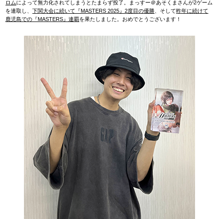
ロム
によって無力化されてしまうとたまらず投了。まっすー＠あそくまさんが2ゲーム
を連取し、
下関大会に続いて『MASTERS 2025』2度目の優勝
、そして
昨年に続けて
鹿児島での『MASTERS』連覇
を果たしました。おめでとうございます！