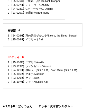
3 【25-076C】上級鎮圧兵/Elite Riot Trooper
2 【25-027H】チャドリー/Chadley
2 【24-023C】Gデリーター/G Deleter
2 【23-020C】赤魔道士/Red Mage
召喚獣 6
3 【24-026H】死の天使ザルエラ/Zalera, the Death Seraph
3 【25-004H】イフリート/Ifrit
LBデッキ 8
1 【25-110R】エアリス/Aerith
2 【23-119R】ヴィンセント/Vincent
1 【24-121H】鉄巨人 ［SOPFFO］/Iron Giant (SOPFFO)
1 【25-106R】マキナ/Machina
1 【23-120R】クジャ/Kuja
2 【25-107H】レッドXIII/Red XIII
■ベスト8：ぱっつぁん デッキ：火氷雷ソルジャー