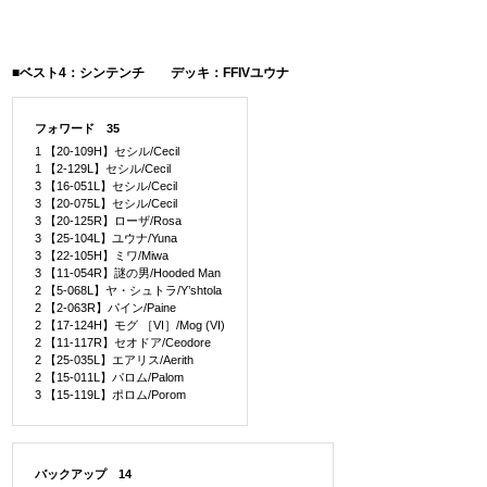
■ベスト4：シンテンチ デッキ：FFIVユウナ
フォワード 35
1 【20-109H】セシル/Cecil
1 【2-129L】セシル/Cecil
3 【16-051L】セシル/Cecil
3 【20-075L】セシル/Cecil
3 【20-125R】ローザ/Rosa
3 【25-104L】ユウナ/Yuna
3 【22-105H】ミワ/Miwa
3 【11-054R】謎の男/Hooded Man
2 【5-068L】ヤ・シュトラ/Y’shtola
2 【2-063R】パイン/Paine
2 【17-124H】モグ ［VI］/Mog (VI)
2 【11-117R】セオドア/Ceodore
2 【25-035L】エアリス/Aerith
2 【15-011L】パロム/Palom
3 【15-119L】ポロム/Porom
バックアップ 14