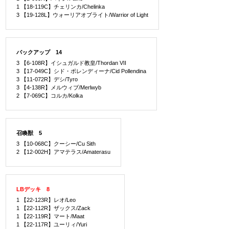
1 【18-119C】チェリンカ/Chelinka
3 【19-128L】ウォーリアオブライト/Warrior of Light
バックアップ 14
3 【6-108R】イシュガルド教皇/Thordan VII
3 【17-049C】シド・ポレンディーナ/Cid Pollendina
3 【11-072R】デシ/Tyro
3 【4-138R】メルウィブ/Merlwyb
2 【7-069C】コルカ/Kolka
召喚獣 5
3 【10-068C】クーシー/Cu Sith
2 【12-002H】アマテラス/Amaterasu
LBデッキ 8
1 【22-123R】レオ/Leo
1 【22-112R】ザックス/Zack
1 【22-119R】マート/Maat
1 【22-117R】ユーリィ/Yuri