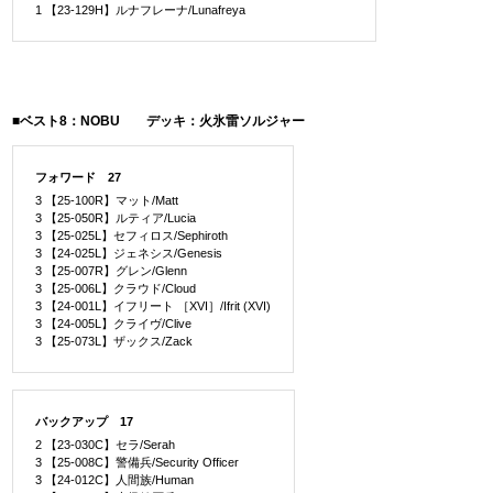
1 【23-129H】ルナフレーナ/Lunafreya
■ベスト8：NOBU デッキ：火氷雷ソルジャー
フォワード 27
3 【25-100R】マット/Matt
3 【25-050R】ルティア/Lucia
3 【25-025L】セフィロス/Sephiroth
3 【24-025L】ジェネシス/Genesis
3 【25-007R】グレン/Glenn
3 【25-006L】クラウド/Cloud
3 【24-001L】イフリート ［XVI］/Ifrit (XVI)
3 【24-005L】クライヴ/Clive
3 【25-073L】ザックス/Zack
バックアップ 17
2 【23-030C】セラ/Serah
3 【25-008C】警備兵/Security Officer
3 【24-012C】人間族/Human