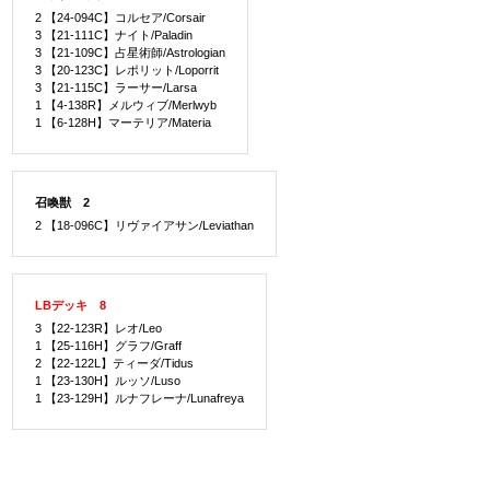
2 【24-094C】コルセア/Corsair
3 【21-111C】ナイト/Paladin
3 【21-109C】占星術師/Astrologian
3 【20-123C】レポリット/Loporrit
3 【21-115C】ラーサー/Larsa
1 【4-138R】メルウィブ/Merlwyb
1 【6-128H】マーテリア/Materia
召喚獣 2
2 【18-096C】リヴァイアサン/Leviathan
LBデッキ 8
3 【22-123R】レオ/Leo
1 【25-116H】グラフ/Graff
2 【22-122L】ティーダ/Tidus
1 【23-130H】ルッソ/Luso
1 【23-129H】ルナフレーナ/Lunafreya