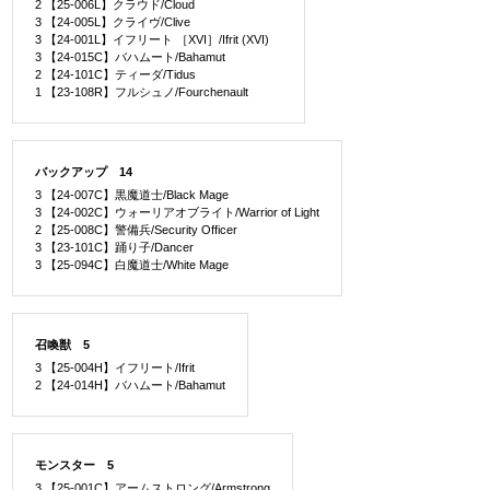
2 【25-006L】クラウド/Cloud
3 【24-005L】クライヴ/Clive
3 【24-001L】イフリート ［XVI］/Ifrit (XVI)
3 【24-015C】バハムート/Bahamut
2 【24-101C】ティーダ/Tidus
1 【23-108R】フルシュノ/Fourchenault
バックアップ 14
3 【24-007C】黒魔道士/Black Mage
3 【24-002C】ウォーリアオブライト/Warrior of Light
2 【25-008C】警備兵/Security Officer
3 【23-101C】踊り子/Dancer
3 【25-094C】白魔道士/White Mage
召喚獣 5
3 【25-004H】イフリート/Ifrit
2 【24-014H】バハムート/Bahamut
モンスター 5
3 【25-001C】アームストロング/Armstrong