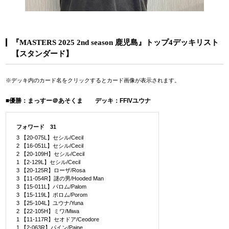
『MASTERS 2025 2nd season 鹿児島』トップ4デッキリスト
【スタンダード】
※デッキ内のカード名をクリックするとカード画像が表示されます。
■優勝：まっすー＠あそくま デッキ：FFIVユウナ
フォワード 31
3 【20-075L】セシル/Cecil
2 【16-051L】セシル/Cecil
2 【20-109H】セシル/Cecil
1 【2-129L】セシル/Cecil
3 【20-125R】ローザ/Rosa
3 【11-054R】謎の男/Hooded Man
3 【15-011L】パロム/Palom
3 【15-119L】ポロム/Porom
3 【25-104L】ユウナ/Yuna
2 【22-105H】ミワ/Miwa
1 【11-117R】セオドア/Ceodore
1 【2-063R】パイン/Paine