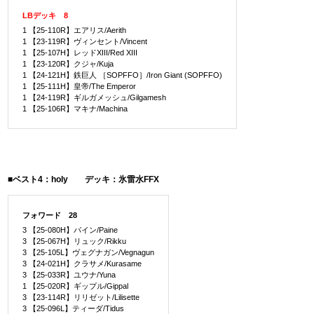
LBデッキ 8
1 【25-110R】エアリス/Aerith
1 【23-119R】ヴィンセント/Vincent
1 【25-107H】レッドXIII/Red XIII
1 【23-120R】クジャ/Kuja
1 【24-121H】鉄巨人 ［SOPFFO］/Iron Giant (SOPFFO)
1 【25-111H】皇帝/The Emperor
1 【24-119R】ギルガメッシュ/Gilgamesh
1 【25-106R】マキナ/Machina
■ベスト4：holy デッキ：氷雷水FFX
フォワード 28
3 【25-080H】パイン/Paine
3 【25-067H】リュック/Rikku
3 【25-105L】ヴェグナガン/Vegnagun
3 【24-021H】クラサメ/Kurasame
3 【25-033R】ユウナ/Yuna
1 【25-020R】ギップル/Gippal
3 【23-114R】リリゼット/Lilisette
3 【25-096L】ティーダ/Tidus