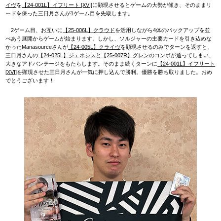
イヴ
を
【24-001L】イフリート [XVI]
に顕現させるとゲームの大勢が傾き、そのままリ
ードを保った三日月さんが1ゲーム目を先取します。
2ゲーム目、お互いに
【25-006L】クラウド
を活用しながら4体のバックアップを並
べあう展開からゲームが始まります。しかし、ソルジャーの主要カードを引き込めな
かったManasourceさんが
【24-005L】クライヴ
を顕現させるのみでターンを返すと、
三日月さんの
【24-025L】ジェネシス
と
【25-007R】グレン
のコンボが通ってしまい、
大きなアドバンテージをもたらします。そのまま続くターンに
【24-001L】イフリート
[XVI]
を顕現させた三日月さんが一気に押し込んで勝利。優勝を勝ち取りました。おめ
でとうございます！