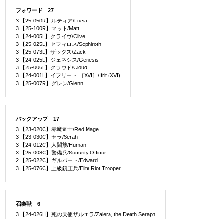
フォワード 27
3 【25-050R】ルティア/Lucia
3 【25-100R】マット/Matt
3 【24-005L】クライヴ/Clive
3 【25-025L】セフィロス/Sephiroth
3 【25-073L】ザックス/Zack
3 【24-025L】ジェネシス/Genesis
3 【25-006L】クラウド/Cloud
3 【24-001L】イフリート ［XVI］/Ifrit (XVI)
3 【25-007R】グレン/Glenn
バックアップ 17
3 【23-020C】赤魔道士/Red Mage
3 【23-030C】セラ/Serah
3 【24-012C】人間族/Human
3 【25-008C】警備兵/Security Officer
2 【25-022C】ギルバート/Edward
3 【25-076C】上級鎮圧兵/Elite Riot Trooper
召喚獣 6
3 【24-026H】死の天使ザルエラ/Zalera, the Death Seraph