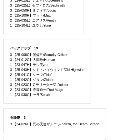
3 【24-025L】ジェネシス/Genesis
3 【25-025L】セフィロス/Sephiroth
3 【25-050R】ルティア/Lucia
2 【25-100R】マット/Matt
2 【25-035L】エアリス/Aerith
1 【25-104L】ユウナ/Yuna
バックアップ 19
3 【25-008C】警備兵/Security Officer
3 【24-012C】人間族/Human
1 【23-047H】デシ/Tyro
3 【25-043H】シド・ハイウインド/Cid Highwind
2 【25-041C】シーフ/Thief
1 【25-042C】ジタン/Zidane
3 【24-023C】Gデリーター/G Deleter
2 【23-020C】赤魔道士/Red Mage
1 【23-030C】セラ/Serah
召喚獣 3
3 【24-026H】死の天使ザルエラ/Zalera, the Death Seraph