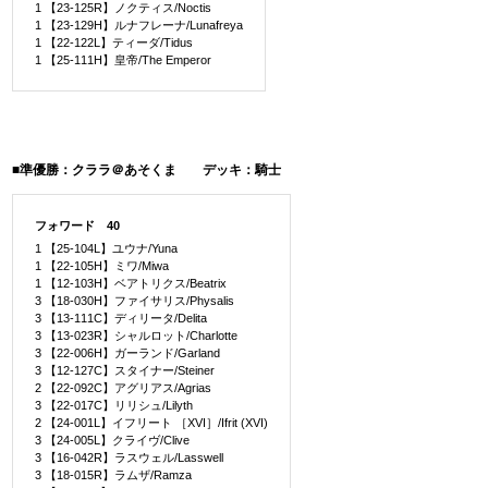
1 【23-125R】ノクティス/Noctis
1 【23-129H】ルナフレーナ/Lunafreya
1 【22-122L】ティーダ/Tidus
1 【25-111H】皇帝/The Emperor
■準優勝：クララ＠あそくま デッキ：騎士
フォワード 40
1 【25-104L】ユウナ/Yuna
1 【22-105H】ミワ/Miwa
1 【12-103H】ベアトリクス/Beatrix
3 【18-030H】ファイサリス/Physalis
3 【13-111C】ディリータ/Delita
3 【13-023R】シャルロット/Charlotte
3 【22-006H】ガーランド/Garland
3 【12-127C】スタイナー/Steiner
2 【22-092C】アグリアス/Agrias
3 【22-017C】リリシュ/Lilyth
2 【24-001L】イフリート ［XVI］/Ifrit (XVI)
3 【24-005L】クライヴ/Clive
3 【16-042R】ラスウェル/Lasswell
3 【18-015R】ラムザ/Ramza