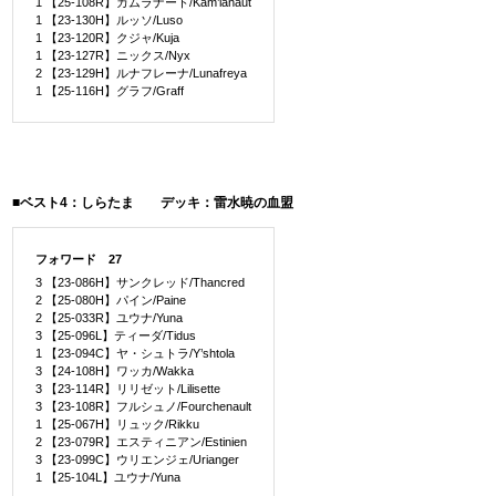
1 【25-108R】カムラナート/Kam’lanaut
1 【23-130H】ルッソ/Luso
1 【23-120R】クジャ/Kuja
1 【23-127R】ニックス/Nyx
2 【23-129H】ルナフレーナ/Lunafreya
1 【25-116H】グラフ/Graff
■ベスト4：しらたま デッキ：雷水暁の血盟
フォワード 27
3 【23-086H】サンクレッド/Thancred
2 【25-080H】パイン/Paine
2 【25-033R】ユウナ/Yuna
3 【25-096L】ティーダ/Tidus
1 【23-094C】ヤ・シュトラ/Y’shtola
3 【24-108H】ワッカ/Wakka
3 【23-114R】リリゼット/Lilisette
3 【23-108R】フルシュノ/Fourchenault
1 【25-067H】リュック/Rikku
2 【23-079R】エスティニアン/Estinien
3 【23-099C】ウリエンジェ/Urianger
1 【25-104L】ユウナ/Yuna