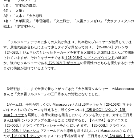
5名：「雷水暁の血盟」
4名：「火単」
2名：「火水」「火氷顕現」
1名：「氷単顕現」「氷雷顕現」「火土戦士」「火雷クラスゼロ」「火水クリスタルの
戦士」「氷雷水FFX」
「ソルジャー」デッキに多くの人気が集まり、約半数のプレイヤーが使用していま
す。属性の組み合わせによって少しタイプが異なっており、
【25-007R】グレン
や
【24-025L】ジェネシス
といったキーカードを有する火属性と氷属性はほとんどで採用
されていますが、それらをサーチできる
【25-043H】シド・ハイウインド
の風属性
か、強力なソルジャーである
【25-073L】ザックス
の雷属性のどちらを優先するかで大
まかに構築が割れているようです。
決勝戦は、ここまで全勝で勝ち上がってきた「火氷風雷ソルジャー」のManasource
さんと「火氷雷ソルジャー」の三日月さんの対戦となりました。
1ゲーム目、手札が芳しくないManasourceさんはLBデッキから
【25-106R】マキナ
のキャストのみでターンを終えると、続くターンには
【25-042C】ジタン
と
【25-
104L】ユウナ
を展開し、相手の動きを阻害しにいくプランを取ります。対する三日月
さんは順調にバックアップを並べることに成功すると、
【25-025L】セフィロス
と
【25-006L】クラウド
でプレッシャーをかけにいきます。
【25-006L】クラウド
と
【24-025L】ジェネシス
でフィールドの主導権を取り返しにいくManasourceさんでし
たが
【25-007R】グレン
のキャストには手札が足りず、三日月さんが
【24-005L】クラ