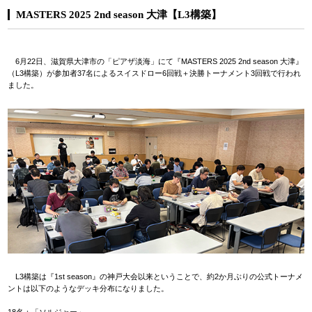
MASTERS 2025 2nd season 大津【L3構築】
6月22日、滋賀県大津市の「ピアザ淡海」にて『MASTERS 2025 2nd season 大津』
（L3構築）が参加者37名によるスイスドロー6回戦＋決勝トーナメント3回戦で行われ
ました。
L3構築は『1st season』の神戸大会以来ということで、約2か月ぶりの公式トーナメ
ントは以下のようなデッキ分布になりました。
18名：「ソルジャー」