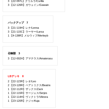
3 【22-097L】クリルラ/Curilla
3 【12-126R】ガウェイン/Gawain
バックアップ 7
3 【21-119H】レナ/Lenna
3 【21-115C】ラーサー/Larsa
1 【4-138R】メルウィブ/Merlwyb
召喚獣 3
3 【12-002H】アマテラス/Amaterasu
LBデッキ 8
2 【22-123R】レオ/Leo
2 【23-128R】ベアトリクス/Beatrix
1 【22-112R】ザックス/Zack
1 【22-115R】サージェス/Serjes
1 【22-114H】ヴィクトラ/Viktora
1 【23-120R】クジャ/Kuja