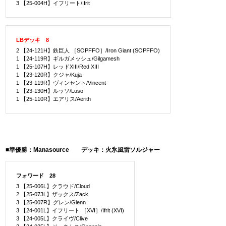
3 【25-004H】イフリート/Ifrit
LBデッキ 8
2 【24-121H】鉄巨人 ［SOPFFO］/Iron Giant (SOPFFO)
1 【24-119R】ギルガメッシュ/Gilgamesh
1 【25-107H】レッドXIII/Red XIII
1 【23-120R】クジャ/Kuja
1 【23-119R】ヴィンセント/Vincent
1 【23-130H】ルッソ/Luso
1 【25-110R】エアリス/Aerith
■準優勝：Manasource デッキ：火氷風雷ソルジャー
フォワード 28
3 【25-006L】クラウド/Cloud
2 【25-073L】ザックス/Zack
3 【25-007R】グレン/Glenn
3 【24-001L】イフリート ［XVI］/Ifrit (XVI)
3 【24-005L】クライヴ/Clive