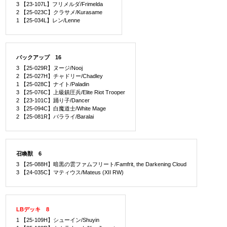
3 【23-107L】フリメルダ/Frimelda
2 【25-023C】クラサメ/Kurasame
1 【25-034L】レン/Lenne
バックアップ 16
3 【25-029R】ヌージ/Nooj
2 【25-027H】チャドリー/Chadley
1 【25-028C】ナイト/Paladin
3 【25-076C】上級鎮圧兵/Elite Riot Trooper
2 【23-101C】踊り子/Dancer
3 【25-094C】白魔道士/White Mage
2 【25-081R】バラライ/Baralai
召喚獣 6
3 【25-088H】暗黒の雲ファムフリート/Famfrit, the Darkening Cloud
3 【24-035C】マティウス/Mateus (XII RW)
LBデッキ 8
1 【25-109H】シューイン/Shuyin