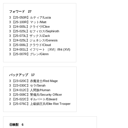
フォワード 27
3 【25-050R】ルティア/Lucia
3 【25-100R】マット/Matt
3 【24-005L】クライヴ/Clive
3 【25-025L】セフィロス/Sephiroth
3 【25-073L】ザックス/Zack
3 【24-025L】ジェネシス/Genesis
3 【25-006L】クラウド/Cloud
3 【24-001L】イフリート ［XVI］/Ifrit (XVI)
3 【25-007R】グレン/Glenn
バックアップ 17
3 【23-020C】赤魔道士/Red Mage
3 【23-030C】セラ/Serah
3 【24-012C】人間族/Human
3 【25-008C】警備兵/Security Officer
2 【25-022C】ギルバート/Edward
3 【25-076C】上級鎮圧兵/Elite Riot Trooper
召喚獣 6