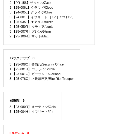
2 【PR-156】ザックス/Zack
3 【25-006L】クラウド/Cloud
3 【24-005L】クライヴ/Clive
3 【24-001L】イフリート ［XVI］/Ifrit (XVI)
1 【25-035L】エアリス/Aerith
2 【25-050R】ルティア/Lucia
3 【25-007R】グレン/Glenn
2 【25-100R】マット/Matt
バックアップ 8
3 【25-008C】警備兵/Security Officer
1 【25-081R】バラライ/Baralai
1 【23-001C】ガーランド/Garland
3 【25-076C】上級鎮圧兵/Elite Riot Trooper
召喚獣 6
3 【23-080R】オーディン/Odin
3 【25-004H】イフリート/Ifrit
LBデッキ 8