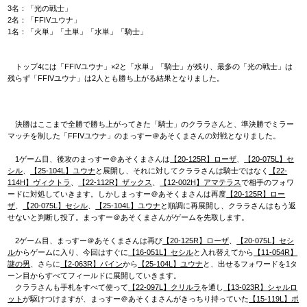
3名：「光の戦士」
2名：「FFIVユウナ」
1名：「火単」「土単」「水単」「騎士」
トップ4には「FFIVユウナ」×2と「水単」「騎士」が残り、最多の「光の戦士」は
残らず「FFIVユウナ」は2人とも勝ち上がる結果となりました。
決勝はここまで全勝で勝ち上がってきた「騎士」のクララさんと、準決勝でミラー
マッチを制した「FFIVユウナ」のまっすー＠あそくまさんの対戦となりました。
1ゲーム目、後攻のまっすー＠あそくまさんは
【20-125R】ローザ
、
【20-075L】セ
シル
、
【25-104L】ユウナ
と展開し、それに対してクララさんは騎士ではなく
【22-
114H】ヴィクトラ
、
【22-112R】ザックス
、
【12-002H】アマテラス
で相手のフォワ
ードに対処していきます。しかしまっすー＠あそくまさんは再度
【20-125R】ロー
ザ
、
【20-075L】セシル
、
【25-104L】ユウナ
と順調に再展開し、クララさんはもう返
せないと判断し投了。まっすー＠あそくまさんがゲームを先取します。
2ゲーム目、まっすー＠あそくまさんは再び
【20-125R】ローザ
、
【20-075L】セシ
ル
からゲームに入り、今回はすぐに
【16-051L】セシル
と入れ替えてから
【11-054R】
謎の男
、さらに
【2-063R】パイン
から
【25-104L】ユウナ
と、出せるフォワードを1タ
ーン目からすべてフィールドに展開していきます。
クララさんも手札をすべて使って
【22-097L】クリルラ
を通し
【13-023R】シャルロ
ット
が駆けつけますが、まっすー＠あそくまさんがきっちり持っていた
【15-119L】ポ