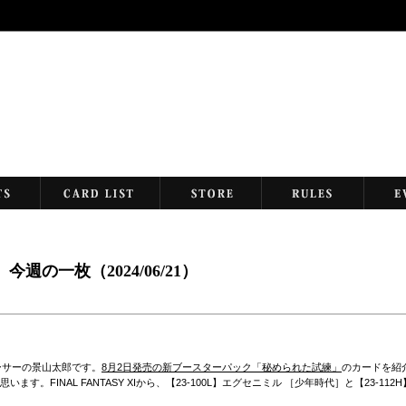
ek 今週の一枚（2024/06/21）
ーサーの景山太郎です。
8月2日発売の新ブースターパック「秘められた試練」
のカードを紹
す。FINAL FANTASY XIから、【23-100L】エグセニミル ［少年時代］と【23-11