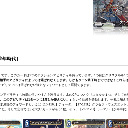
［少年時代］
時代］です。このカードは2つのアクションアビリティを持っています。1つ目はクリスタルを
対戦相手のアビリティによっては選ばれなくします。しかもターン終了時までではなくこれら
手のアビリティには選ばれない強力なフォワードとして展開できます。
ンアビリティも抜群の使いやすさを誇ります。水のCP１つとクリスタルを１つ、そして自
。このアビリティは1ターンに1度しか使えない。』
という効果を発動します。手札に加え
のフォワードといえば【16-116L】ティーダ、【17-113L】グラセラ・ウェズエット、【1
ね。そして忘れてはいけないカードがもう1枚。そう、【23-112H】ラーアル ［少年時