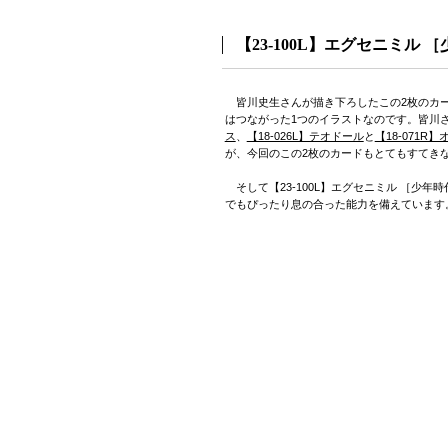
【23-100L】エグセニミル 
皆川史生さんが描き下ろしたこの2枚のカー
はつながった1つのイラストなのです。皆川
ス
、
【18-026L】テオドール
と
【18-071R
が、今回のこの2枚のカードもとてもすてき
そして【23-100L】エグセニミル ［少年時代
でもぴったり息の合った能力を備えています