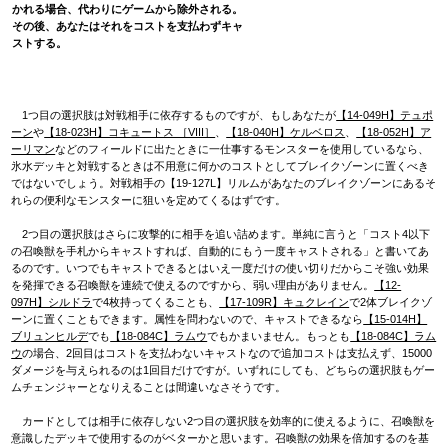
かれる場合、代わりにゲームから除外される。
その後、あなたはそれをコストを支払わずキャ
ストする。
1つ目の選択肢は対戦相手に依存するものですが、もしあなたが
【14-049H】テュポ
ーン
や
【18-023H】コキュートス ［VIII］
、
【18-040H】ケルベロス
、
【18-052H】ア
ーリマン
などのフィールドに出たときに一仕事するモンスターを使用しているなら、
氷水デッキと対戦するときは不用意に何かのコストとしてブレイクゾーンに置くべき
ではないでしょう。対戦相手の【19-127L】リルムがあなたのブレイクゾーンにあるそ
れらの便利なモンスターに狙いを定めてくるはずです。
2つ目の選択肢はさらに攻撃的に相手を追い詰めます。単純に言うと「コスト4以下
の召喚獣を手札からキャストすれば、自動的にもう一度キャストされる」と書いてあ
るのです。いつでもキャストできるとはいえ一度だけの使い切りだからこそ強い効果
を発揮できる召喚獣を連続で使えるのですから、弱い理由がありません。
【12-
097H】シルドラ
で4枚持ってくることも、
【17-109R】キュクレイン
で2体ブレイクゾ
ーンに置くこともできます。属性を問わないので、キャストできるなら
【15-014H】
ブリュンヒルデ
でも
【18-084C】ラムウ
でもかまいません。もっとも
【18-084C】ラム
ウ
の場合、2回目はコストを支払わないキャストなので追加コストは支払えず、15000
ダメージを与えられるのは1回目だけですが。いずれにしても、どちらの選択肢もゲー
ムチェンジャーとなりえることは間違いなさそうです。
カードとしては相手に依存しない2つ目の選択肢を効率的に使えるように、召喚獣を
意識したデッキで使用するのがベターかと思います。召喚獣の効果を倍加するのを基