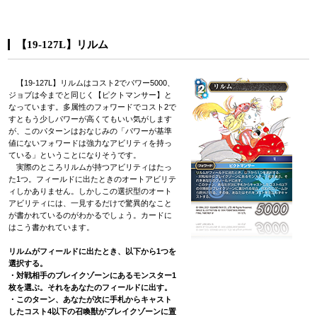
【19-127L】リルム
【19-127L】リルムはコスト2でパワー5000、
ジョブは今までと同じく【ピクトマンサー】と
なっています。多属性のフォワードでコスト2で
すともう少しパワーが高くてもいい気がします
が、このパターンはおなじみの「パワーが基準
値にないフォワードは強力なアビリティを持っ
ている」ということになりそうです。
実際のところリルムが持つアビリティはたっ
た1つ。フィールドに出たときのオートアビリテ
ィしかありません。しかしこの選択型のオート
アビリティには、一見するだけで驚異的なこと
が書かれているのがわかるでしょう。カードに
はこう書かれています。
リルムがフィールドに出たとき、以下から1つを
選択する。
・対戦相手のブレイクゾーンにあるモンスター1
枚を選ぶ。それをあなたのフィールドに出す。
・このターン、あなたが次に手札からキャスト
したコスト4以下の召喚獣がブレイクゾーンに置