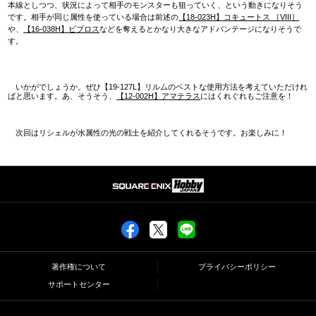
本線としつつ、状況によって相手のモンスターも狙っていく、という動きになりそう
です。相手が同じ属性を使っている場合は前述の
【18-023H】コキュートス ［VIII］
や、
【16-038H】ビブロス
などを奪えるとかなり大きなアドバンテージになりそうで
す。
いかがでしょうか。ぜひ【19-127L】リルムのベストな使用方法を考えていただけれ
ばと思います。あ、そうそう、
【12-002H】アマテラス
にはくれぐれもご注意を！
次回はリシェルが水属性の光の戦士を紹介してくれるそうです。お楽しみに！
著作権について
プライバシーポリシー
サポートセンター