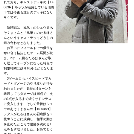
れており、キャストデッキの【17-
063R】ルッソが活躍している環境
下では今後も注目のデッキになり
そうです。
決勝戦は「風氷」のシュウ＠あ
そくまさんと「風単」のたるほさ
んというキャストデッキどうしの
組み合わせとなりました。
お互いにフィールドでの優位を
奪い合う拮抗したゲーム展開が続
き、2ゲーム目をたるほさんが取
り返してイーブンになった時点で
制限時間は残り10分ほどとなりま
す。
3ゲーム目もハイスピードでカ
ードとダメージのやり取りが行な
われましたが、延長の3ターンを
経過してもダメージは同点で、次
の1点が入るまで続くサドンデス
に突入します。そして最後はシュ
ウ＠あそくまさんの【16-048H】
ジタンがたるほさんの召喚獣を3
枚奪うことに成功し、相手の動き
を止めたところで優勝を決める1
点をもぎ取りました。おめでとう