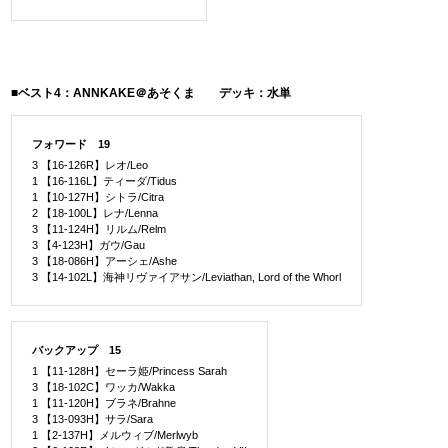
■ベスト4：ANNKAKE＠あそくま デッキ：水単
フォワード 19
3 【16-126R】レオ/Leo
1 【16-116L】ティーダ/Tidus
1 【10-127H】シトラ/Citra
2 【18-100L】レナ/Lenna
3 【11-124H】リルム/Relm
3 【4-123H】ガウ/Gau
3 【18-086H】アーシェ/Ashe
3 【14-102L】海神リヴァイアサン/Leviathan, Lord of the Whorl
バックアップ 15
1 【11-128H】セーラ姫/Princess Sarah
3 【18-102C】ワッカ/Wakka
1 【11-120H】ブラネ/Brahne
3 【13-093H】サラ/Sara
1 【2-137H】メルウィブ/Merlwyb