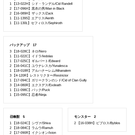
1 【13-022H】シド・ランデル/Cid Randell
2 【17-096H】黒衣の男/Man in Black
2 【16-089H】ザックス/Zack
1 【11-139S】エアリス/Aerith
1 【11-130L】セフィロス/Sephiroth
バックアップ 17
3 【18-028C】ネロ/Nero
1 【11-022C】イドラ/Iedolas
1 【17-025C】ギルバート/Edward
2 【16-041C】ユウナレスカ/Yunalesca
1 【18-018R】アルハナーレム/Alhanalem
3 【4-120R】レストリクター/Restrictor
1 【17-094C】ガリークランのシド/Cid of Clan Gully
3 【14-080R】エクスデス/Exdeath
1 【11-098C】パック/Puck
1 【15-095C】忍者/Ninja
召喚獣 5
モンスター 2
1 【18-024C】シヴァ/Shiva
2 【16-038H】ビブロス/Byblos
2 【18-084C】ラムウ/Ramuh
2 【17-090R】イクシオン/Ixion