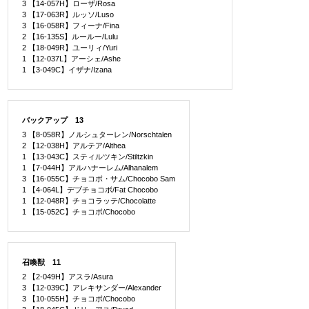
3 【14-057H】ローザ/Rosa
3 【17-063R】ルッソ/Luso
3 【16-058R】フィーナ/Fina
2 【16-135S】ルールー/Lulu
2 【18-049R】ユーリィ/Yuri
1 【12-037L】アーシェ/Ashe
1 【3-049C】イザナ/Izana
バックアップ 13
3 【8-058R】ノルシュターレン/Norschtalen
2 【12-038H】アルテア/Althea
1 【13-043C】スティルツキン/Stiltzkin
1 【7-044H】アルハナーレム/Alhanalem
3 【16-055C】チョコボ・サム/Chocobo Sam
1 【4-064L】デブチョコボ/Fat Chocobo
1 【12-048R】チョコラッテ/Chocolatte
1 【15-052C】チョコボ/Chocobo
召喚獣 11
2 【2-049H】アスラ/Asura
3 【12-039C】アレキサンダー/Alexander
3 【10-055H】チョコボ/Chocobo