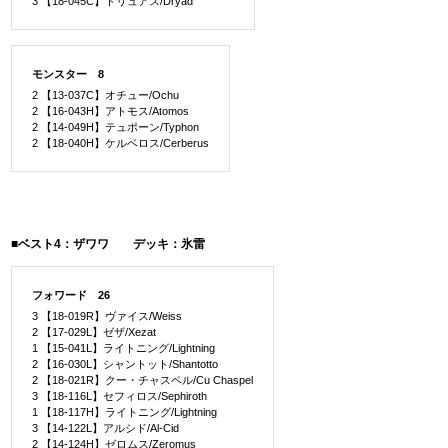
3 【18-045C】ドリュアス/Dryad
モンスター 8
2 【13-037C】オチュー/Ochu
2 【16-043H】アトモス/Atomos
2 【14-049H】テュポーン/Typhon
2 【18-040H】ケルベロス/Cerberus
■ベスト4：ザワワ デッキ：氷雷
フォワード 26
3 【18-019R】ヴァイス/Weiss
2 【17-029L】ゼザ/Xezat
1 【15-041L】ライトニング/Lightning
2 【16-030L】シャントット/Shantotto
2 【18-021R】クー・チャスペル/Cu Chaspel
3 【18-116L】セフィロス/Sephiroth
1 【18-117H】ライトニング/Lightning
3 【14-122L】アルシド/Al-Cid
2 【14-124H】ゼロムス/Zeromus