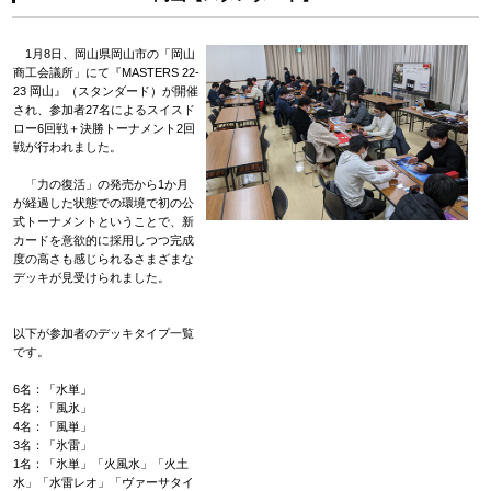
1月8日、岡山県岡山市の「岡山
商工会議所」にて『MASTERS 22‐
23 岡山』（スタンダード）が開催
され、参加者27名によるスイスド
ロー6回戦＋決勝トーナメント2回
戦が行われました。
「力の復活」の発売から1か月
が経過した状態での環境で初の公
式トーナメントということで、新
カードを意欲的に採用しつつ完成
度の高さも感じられるさまざまな
デッキが見受けられました。
以下が参加者のデッキタイプ一覧
です。
6名：「水単」
5名：「風氷」
4名：「風単」
3名：「氷雷」
1名：「氷単」「火風水」「火土
水」「水雷レオ」「ヴァーサタイ