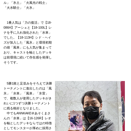
ル」「氷土」「火風光の戦士」
「火水騎士」「火氷」
1番人気は「力の復活」で【18-
086H】アーシェと【18-100L】レ
ナを手に入れ強化された「水単」
でした。【18-113H】シド・ヘイ
ズが加入した「風氷」と環境初期
の雄「風単」にも人気が集まって
おり、キャストを軸としたデッキ
は前環境に続いて存在感を発揮し
そうです。
5勝1敗と足並みをそろえて決勝
トーナメントに進出したのは「風
氷」「水単」「風単」「氷雷」
で、複数人が使用したデッキがき
れいに1つずつ決勝トーナメント
に残る格好となりました。
中でもANNKAKE＠あそくまさ
んの「水単」は【16-126R】レオ
を軸としたデッキならではの特徴
としてモンスターが厚めに採用さ