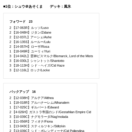
■1位：シュウ＠あそくま デッキ：風氷
フォワード 23
2 【17-063R】ルッソ/Luso
2 【16-048H】ジタン/Zidane
2 【12-037L】アーシェ/Ashe
2 【16-135S】ルールー/Lulu
2 【14-057H】ローザ/Rosa
1 【18-049R】ユーリィ/Yuri
3 【14-042L】雲神ビスマルク/Bismarck, Lord of the Mists
3 【16-030L】シャントット/Shantotto
3 【18-113H】シド・ヘイズ/Cid Haze
3 【12-116L】ロック/Locke
バックアップ 16
2 【12-038H】アルテア/Althea
1 【18-018R】アルハナーレム/Alhanalem
1 【17-025C】ギルバート/Edward
2 【4-026H】ガストラ帝国のシド/Gestahlian Empire Cid
3 【10-039C】ナグモラーダ/Nag'molada
1 【11-056R】フィオナ/Fiona
1 【13-043C】スティルツキン/Stiltzkin
2 【13-039C】シド・ポレンディーナ/Cid Pollendina