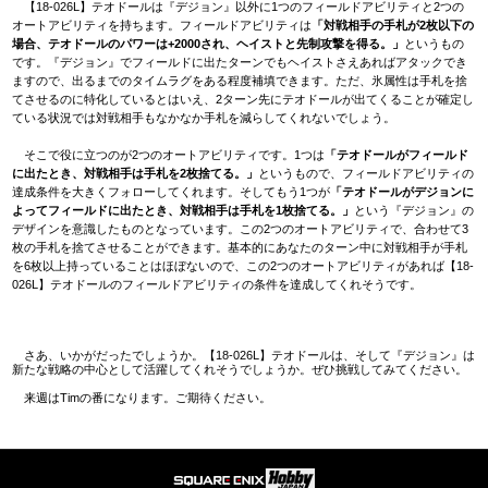
【18-026L】テオドールは『デジョン』以外に1つのフィールドアビリティと2つの
オートアビリティを持ちます。フィールドアビリティは
「対戦相手の手札が2枚以下の
場合、テオドールのパワーは+2000され、ヘイストと先制攻撃を得る。」
というもの
です。『デジョン』でフィールドに出たターンでもヘイストさえあればアタックでき
ますので、出るまでのタイムラグをある程度補填できます。ただ、氷属性は手札を捨
てさせるのに特化しているとはいえ、2ターン先にテオドールが出てくることが確定し
ている状況では対戦相手もなかなか手札を減らしてくれないでしょう。
そこで役に立つのが2つのオートアビリティです。1つは
「テオドールがフィールド
に出たとき、対戦相手は手札を2枚捨てる。」
というもので、フィールドアビリティの
達成条件を大きくフォローしてくれます。そしてもう1つが
「テオドールがデジョンに
よってフィールドに出たとき、対戦相手は手札を1枚捨てる。」
という『デジョン』の
デザインを意識したものとなっています。この2つのオートアビリティで、合わせて3
枚の手札を捨てさせることができます。基本的にあなたのターン中に対戦相手が手札
を6枚以上持っていることはほぼないので、この2つのオートアビリティがあれば【18-
026L】テオドールのフィールドアビリティの条件を達成してくれそうです。
さあ、いかがだったでしょうか。【18-026L】テオドールは、そして『デジョン』は
新たな戦略の中心として活躍してくれそうでしょうか。ぜひ挑戦してみてください。
来週はTimの番になります。ご期待ください。