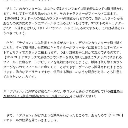
そしてこのカウンターは、あなたの第1メインフェイズ開始時に1つずつ取り除かれ
ます。そしてすべて取り除かれたとき、そのキャラクターがフィールドに出ます。
【18-026L】テオドールの場合カウンターが2個置かれますので、除外したターンから
あなたの次の次のターンにフィールドに出るというわけです。9コストのキャラクター
が2ターン遅れとはいえ《氷》2CPでフィールドに出せるのですから、これは破格とい
うべきでしょう。
ただ、『デジョン』には注意すべき点があります。デジョンカウンターを取り除く
ことと、すべて取り除いた直後にキャラクターがフィールドに出ることはすべてオー
トアビリティでスタックに積まれます。つまり対戦相手は何かで対応できるのです。
【12-002H】アマテラスで最後のカウンターを取り除いた直後にスタックに積まれる
フィールドに出るオートアビリティを無効にされてしまうと、以降は取り除くカウン
ターがないのでフィールドに出てくることができず、ゲームから除外されたままとな
ります。強力なアビリティですが、使用する際はこのような弱点があることも注意し
ておきたいところです。
※『デジョン』に関する詳細なルールは、本コラムとあわせて公開している
総合ルー
ル ver.2.1.7
（該当の箇所は26ページ目 15.2.7）
をご確認ください。
さて、『デジョン』がどのような効果かわかったところで、あらためて【18-026L】
テオドールの効果を見ていきましょう。