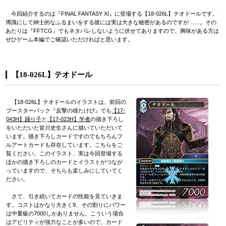
今回紹介するのは『FINAL FANTASY XI』に登場する【18-026L】テオドールです。
博識にして紳士的なふるまいをする彼には実は大きな秘密があるのですが……。その
あたりは『FFTCG』でもネタバレしないように伏せてありますので、興味がある方は
ぜひゲーム本編でご確認いただければと思います。
【18-026L】テオドール
【18-026L】テオドールのイラストは、前回の
ブースターパック『反撃の雄たけび』でも
【17-
043H】踊り子
と
【17-023H】学者
の描き下ろし
をいただいた皆川史生さんに描いていただいて
います。描き下ろしカードですのでもちろんフ
ルアートカードも存在しています。こちらをご
覧ください。このイラスト、実は今回登場する
ほかの描き下ろしのカードとイラストがつなが
っていますので、そちらも楽しみにしていてく
ださい。
さて、引き続いてカードの性能を見ていきま
す。コストはかなり大きく9、その割りにパワー
は中量級の7000しかありません。こういう場合
はアビリティが強力なことが多いので、カード