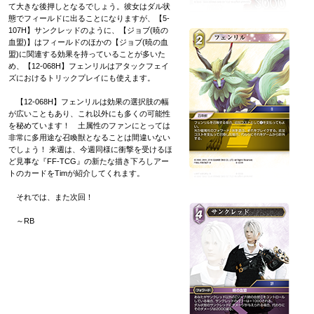
て大きな後押しとなるでしょう。彼女はダル状
態でフィールドに出ることになりますが、【5-
107H】サンクレッドのように、【ジョブ(暁の
血盟)】はフィールドのほかの【ジョブ(暁の血
盟)に関連する効果を持っていることが多いた
め、【12-068H】フェンリルはアタックフェイ
ズにおけるトリックプレイにも使えます。
【12-068H】フェンリルは効果の選択肢の幅
が広いこともあり、これ以外にも多くの可能性
を秘めています！ 土属性のファンにとっては
非常に多用途な召喚獣となることは間違いない
でしょう！ 来週は、今週同様に衝撃を受けるほ
ど見事な『FF-TCG』の新たな描き下ろしアー
トのカードをTimが紹介してくれます。
それでは、また次回！
～RB