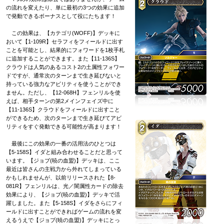
の流れを変えたり、単に最初の3つの効果に追加
で発動できるボーナスとして役にたちます！
この効果は、【カテゴリ(WOFF)】デッキに
おいて【1-109R】セラフィをフィールドに出す
ことを可能とし、結果的にフォワードを1枚手札
に追加することができます。また【11-136S】
クラウドは人気のあるコスト2の土属性フォワー
ドですが、通常次のターンまで生き延びないと
持っている強力なアビリティを使うことができ
ません。ただし、【12-068H】フェンリルを使
えば、相手ターンの第2メインフェイズ中に
【11-136S】クラウドをフィールドに出すこと
ができるため、次のターンまで生き延びてアビ
リティをすぐ発動できる可能性が高まります！
最後にこの効果の一番の活用法のひとつは
【5-158S】イダと組み合わせることだと思って
います。【ジョブ(暁の血盟)】デッキは、ここ
最近は皆さんの主戦力から外れてしまっている
かもしれませんが、以前リリースされた【8-
081R】フェンリルは、光／闇属性カードの除去
効果により、【ジョブ(暁の血盟)】デッキで活
躍しました。また【5-158S】イダをさらにフィ
ールドに出すことができればゲームの流れを変
えるうえで【ジョブ(暁の血盟)】デッキにとっ