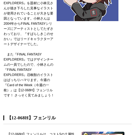
EXPLORERS』を題材に小林元さ
んが描き下ろした見事なイラスト
が使用されていることが大きな要
因となっています。小林さんは
2004年からFINAL FANTASYシリ
ーズにアーティストとしてたずさ
わっており、『すばらしきこのせ
かい』ではリードキャラクターア
ートデザイナーでした。
また『FINAL FANTASY
EXPLORERS』ではデザインチー
ムの一員でしたので、小林さんの
『FINAL FANTASY
EXPLORERS』召喚獣のイラスト
はばっちりハマります。今週の
『Card of the Week（今週の一
枚）』は【12-068H】フェンリル
です！ さっそく見てみましょう！
【12-068H】フェンリル
【12-068H】フェンリルは、コスト5の土属性