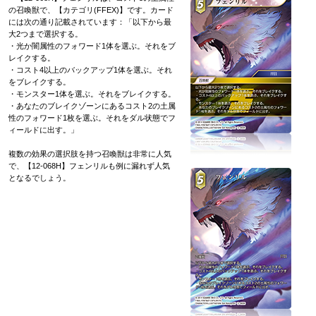
の召喚獣で、【カテゴリ(FFEX)】です。カード
には次の通り記載されています：「以下から最
大2つまで選択する。
・光か闇属性のフォワード1体を選ぶ。それをブ
レイクする。
・コスト4以上のバックアップ1体を選ぶ。それ
をブレイクする。
・モンスター1体を選ぶ。それをブレイクする。
・あなたのブレイクゾーンにあるコスト2の土属
性のフォワード1枚を選ぶ。それをダル状態でフ
ィールドに出す。」
複数の効果の選択肢を持つ召喚獣は非常に人気
で、【12-068H】フェンリルも例に漏れず人気
となるでしょう。