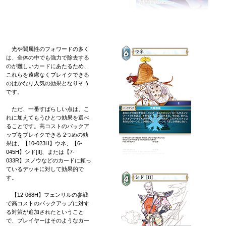
光や闇属性のフォワードの多く
は、全体の中でも強力で除去する
のが難しいカードにあたるため、
これらを遠慮なくブレイクできる
のはかなり人気の効果となりそう
です。
ただ、一番すばらしい点は、こ
れに加えてもうひとつ効果を選べ
ることです。高コストのバックア
ップをブレイクできる 2つめの効
果は、【10-023H】ウネ、【6-
045H】シド[II]、または【7-
033R】スノウなどのカードに頼っ
ているデッキに対して効果的で
す。
【12-068H】フェンリルの参戦
で高コストのバックアップに対す
る対策が追加されたということ
で、プレイヤーはそのようなカー