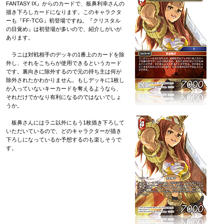
FANTASY IX』からのカードで、板鼻利幸さんの
描き下ろしカードになります。このキャラクタ
ーも『FF-TCG』初登場ですね。『クリスタル
の目覚め』は初登場が多いので、紹介しがいが
あります。
ラニは対戦相手のデッキの1番上のカードを除
外し、それをこちらが使用できるというカード
です。裏向きに除外するので元の持ち主は何が
除外されたかわかりません。もしデッキに1枚し
か入っていないキーカードを奪えるようなら、
それだけでかなり有利になるのではないでしょ
うか。
板鼻さんにはラニ以外にもう1枚描き下ろして
いただいているので、どのキャラクターが描き
下ろしになっているか予想するのも楽しそうで
す。