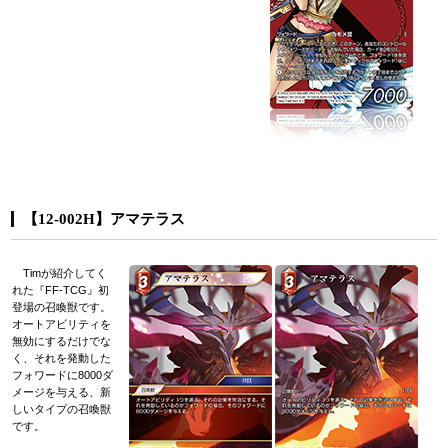
【12-002H】アマテラス
Timが紹介してく
れた『FF-TCG』初
登場の召喚獣です。
オートアビリティを
無効にするだけでな
く、それを発動した
フォワードに8000ダ
メージを与える、新
しいタイプの召喚獣
です。