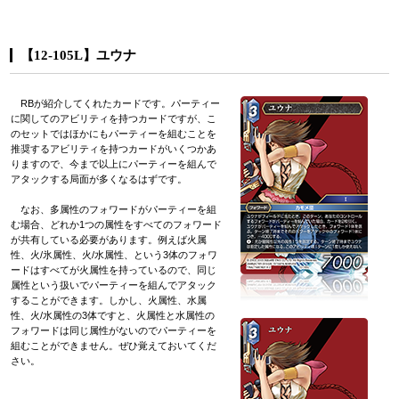
【12-105L】ユウナ
RBが紹介してくれたカードです。パーティー
に関してのアビリティを持つカードですが、こ
のセットではほかにもパーティーを組むことを
推奨するアビリティを持つカードがいくつかあ
りますので、今まで以上にパーティーを組んで
アタックする局面が多くなるはずです。
なお、多属性のフォワードがパーティーを組
む場合、どれか1つの属性をすべてのフォワード
が共有している必要があります。例えば火属
性、火/氷属性、火/水属性、という3体のフォワ
ードはすべてが火属性を持っているので、同じ
属性という扱いでパーティーを組んでアタック
することができます。しかし、火属性、水属
性、火/水属性の3体ですと、火属性と水属性の
フォワードは同じ属性がないのでパーティーを
組むことができません。ぜひ覚えておいてくだ
さい。