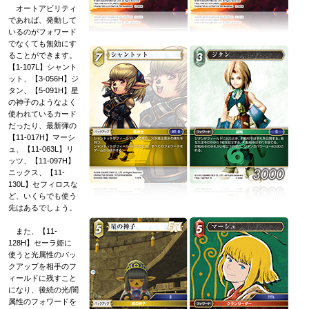
オートアビリティ
であれば、発動して
いるのがフォワード
でなくても無効にす
ることができます。
【1-107L】シャント
ット、【3-056H】ジ
タン、【5-091H】星
の神子のようなよく
使われているカード
だったり、最新弾の
【11-017H】マーシ
ュ、【11-063L】リ
ッツ、【11-097H】
ニックス、【11-
130L】セフィロスな
ど、いくらでも使う
先はあるでしょう。
また、【11-
128H】セーラ姫に
使うと光属性のバッ
クアップを相手のフ
ィールドに残すこと
になり、後続の光/闇
属性のフォワードを