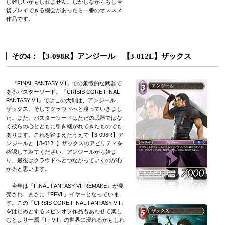
し難しいかもしれません。しかしながらもし今
後プレイできる機会があったら一番のオススメ
作品です。
その4：【3-098R】アンジール 【3-012L】ザックス
『FINAL FANTASY VII』での象徴的な武器で
あるバスターソード。『CRISIS CORE FINAL
FANTASY VII』ではこの大剣は、アンジール、
ザックス、そしてクラウドへと渡っていきまし
た。また、バスターソードはただの武器ではな
く彼らの心とともに引き継がれてきたものでも
あります。これを踏まえたうえで【3-098R】ア
ンジールと【3-012L】ザックスのアビリティを
確認してみてください。アンジールから始ま
り、最後はクラウドへとつながっていくのがわ
かると思います。
今年は『FINAL FANTASY VII REMAKE』が発
売され、まさに『FFVII』イヤーとなっていま
す。この『CIRSIS CORE FINAL FANTASY VII』
をはじめとするスピンオフ作品もあわせて楽し
むとより一層『FFVII』の世界に浸れるかもしれ