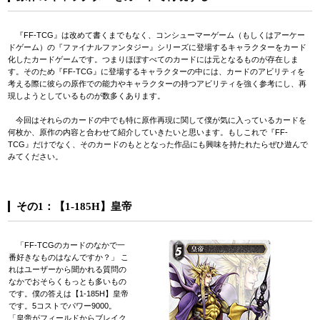
『FF-TCG』は改めて書くまでもなく、コンシューマーゲーム（もしくはアーケー
ドゲーム）の『ファイナルファンタジー』シリーズに登場するキャラクターをカード
化したカードゲームです。つまりほぼすべてのカードには元となるものが存在しま
す。そのため『FF-TCG』に登場するキャラクターの中には、カードのアビリティを
考える際に彼らの原作での能力やキャラクターの持つアビリティを強く参考にし、再
現しようとしているものが数多くあります。
今回はそれらのカードの中でも特に原作再現に関して僕が気に入っているカードを
何枚か、原作の内容と合わせて紹介していきたいと思います。もしこれで『FF-
TCG』だけでなく、そのカードのもととなった作品にも興味を持たれたらぜひ遊んで
みてください。
その1：【1-185H】皇帝
「FF-TCGのカードのなかで一
番好きなものはなんですか？」 こ
れはユーザーから聞かれる質問の
なかでおそらくもっとも多いもの
です。僕の答えは【1-185H】皇帝
です。5コストでパワー9000。
「皇帝がフィールドからブレイク