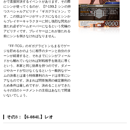
かで直接対決するイベントがあります。その際
にシンが使ってくるのが、【7-130L】シンの持
つスペシャルアビリティ『ギガグラビトン』で
す。この技はゲージがマックスになるとシンか
らプレイヤーキャラクターに対し強烈な閃光が
放たれ必ずゲームオーバーになるという究極の
アビリティです。プレイヤーはこれが放たれる
前にシンを倒さなければなりません。
『FF-TCG』のギガグラビトンもまるでゲー
ジを貯めるかのように相手のターンと自分のタ
ーンが経過すると、それまでにシンがフィール
ドから離れていなければ対戦相手を敗北に導く
という、本家と同じ効果を持つのです。ダメー
ジやカードが引けなくなるという一般的なゲー
ムの決着とは違う特殊勝利のカードは非常にレ
アなものです。決まれば問答無用の確定勝利の
ため条件は厳しめですが、決めることができた
らその日のトーナメントの主役はあなたで間違
いないでしょう。
その3：【6-084L】レオ