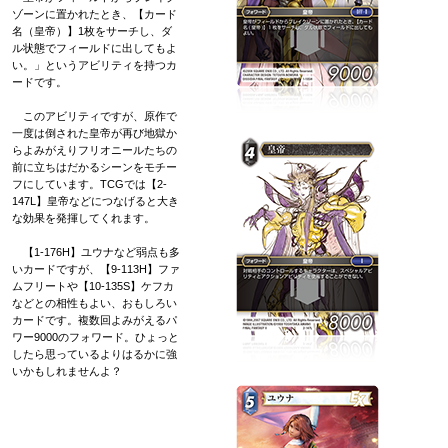
ゾーンに置かれたとき、【カード
名（皇帝）】1枚をサーチし、ダ
ル状態でフィールドに出してもよ
い。」というアビリティを持つカ
ードです。
このアビリティですが、原作で
一度は倒された皇帝が再び地獄か
らよみがえりフリオニールたちの
前に立ちはだかるシーンをモチー
フにしています。TCGでは【2-
147L】皇帝などにつなげると大き
な効果を発揮してくれます。
【1-176H】ユウナなど弱点も多
いカードですが、【9-113H】ファ
ムフリートや【10-135S】ケフカ
などとの相性もよい、おもしろい
カードです。複数回よみがえるパ
ワー9000のフォワード。ひょっと
したら思っているよりはるかに強
いかもしれませんよ？