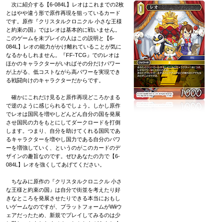
次に紹介する【6-084L】レオはこれまでの2枚
とはやや違う形で原作再現を狙っているカード
です。原作『クリスタルクロニクル 小さな王様
と約束の国』ではレオは基本的に戦いません。
このゲームを未プレイの人はこの説明と【6-
084L】レオの能力がかけ離れていることが気に
なるかもしれません。『FF-TCG』でのレオは
ほかのキャラクターがいればその分だけパワー
が上がる、低コストながら高パワーを実現でき
る戦闘向けのキャラクターだからです。
確かにこれだけ見ると原作再現どころかまる
で逆のように感じられるでしょう。しかし原作
でレオは国民を増やしどんどん自分の国を発展
させ国民の力をもとにしてダークロードを打倒
します。つまり、自分を助けてくれる国民であ
るキャラクターを増やし国力である自分のパワ
ーを増強していく、というのがこのカードのデ
ザインの趣旨なのです。ぜひあなたの力で【6-
084L】レオを強くしてあげてください。
ちなみに原作の『クリスタルクロニクル 小さ
な王様と約束の国』は自分で街並を考えたり好
きなところを発展させたりできる本当におもし
いゲームなのですが、プラットフォームがWiiウ
ェアだったため、新規でプレイしてみるのは少