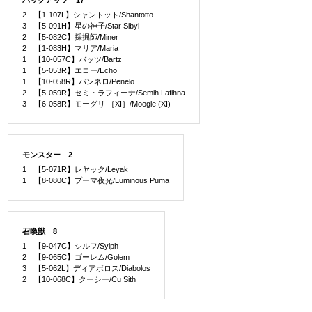
2 【1-107L】シャントット/Shantotto
3 【5-091H】星の神子/Star Sibyl
2 【5-082C】採掘師/Miner
2 【1-083H】マリア/Maria
1 【10-057C】バッツ/Bartz
1 【5-053R】エコー/Echo
1 【10-058R】パンネロ/Penelo
2 【5-059R】セミ・ラフィーナ/Semih Lafihna
3 【6-058R】モーグリ ［XI］/Moogle (XI)
モンスター 2
1 【5-071R】レヤック/Leyak
1 【8-080C】プーマ夜光/Luminous Puma
召喚獣 8
1 【9-047C】シルフ/Sylph
2 【9-065C】ゴーレム/Golem
3 【5-062L】ディアボロス/Diabolos
2 【10-068C】クーシー/Cu Sith