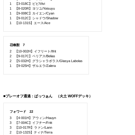
1 【3-018C】ビビ/Vivi
1 【8-020R】ヨツユ/Yotsuyu
1 【9-008C】カイエン/Cyan
1 【9-012C】シャドウ/Shadow
1 【10-131S】エース/Ace
召喚獣 7
2 【10-002H】イフリート/Ifrit
2 【9-017C】ベリアス/Belias
2 【5-032H】グラシャラボラス/Glasya Labolas
1 【9-025H】ザルエラ/Zalera
■プレーオフ通過：ぱっつぁん （火土 WOFFデッキ）
フォワード 22
3 【4-001H】アウィン/Hauyn
3 【7-004C】イフチー/Fritt
3 【10-017R】ラァン/Lann
2 【10-132S】ティナ/Terra