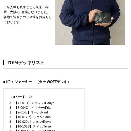
名人戦も残すところ東京・福
岡・大阪の3会場となりました。
各地で皆さまのご来場をお待ちし
ております。
TOP4デッキリスト
■1位：ジャーキー （火土 WOFFデッキ）
フォワード 22
3 【4-001H】アウィン/Hauyn
3 【7-004C】イフチー/Fritt
1 【9-014L】ネール/Nael
3 【10-017R】ラァン/Lann
3 【10-020L】レェン/Reynn
1 【10-132S】ティナ/Terra
3 【1-109R】セラフィ/Serafie