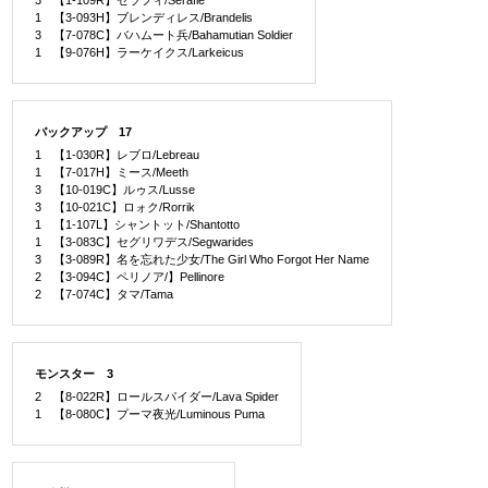
1 【3-093H】ブレンディレス/Brandelis
3 【7-078C】バハムート兵/Bahamutian Soldier
1 【9-076H】ラーケイクス/Larkeicus
バックアップ 17
1 【1-030R】レブロ/Lebreau
1 【7-017H】ミース/Meeth
3 【10-019C】ルゥス/Lusse
3 【10-021C】ロォク/Rorrik
1 【1-107L】シャントット/Shantotto
1 【3-083C】セグリワデス/Segwarides
3 【3-089R】名を忘れた少女/The Girl Who Forgot Her Name
2 【3-094C】ペリノア/】Pellinore
2 【7-074C】タマ/Tama
モンスター 3
2 【8-022R】ロールスパイダー/Lava Spider
1 【8-080C】プーマ夜光/Luminous Puma