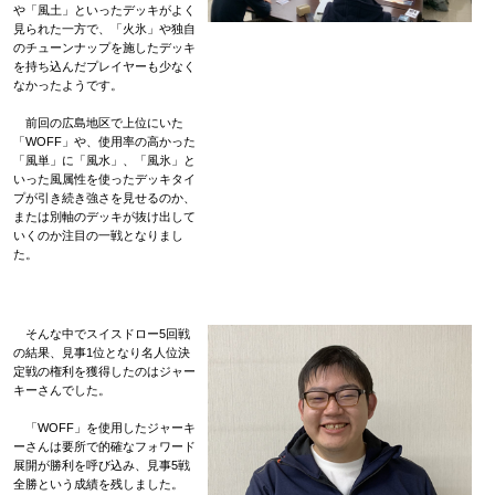
や「風土」といったデッキがよく
見られた一方で、「火氷」や独自
のチューンナップを施したデッキ
を持ち込んだプレイヤーも少なく
なかったようです。
前回の広島地区で上位にいた
「WOFF」や、使用率の高かった
「風単」に「風水」、「風氷」と
いった風属性を使ったデッキタイ
プが引き続き強さを見せるのか、
または別軸のデッキが抜け出して
いくのか注目の一戦となりまし
た。
そんな中でスイスドロー5回戦
の結果、見事1位となり名人位決
定戦の権利を獲得したのはジャー
キーさんでした。
「WOFF」を使用したジャーキ
ーさんは要所で的確なフォワード
展開が勝利を呼び込み、見事5戦
全勝という成績を残しました。