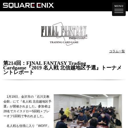
コラム一覧
第214回：FINAL FANTASY Trading
Cardgame『2019 名人戦 北信越地区予選』トーナメ
ントレポート
1月19日、金沢市の「石川文教
会館」にて『名人戦 北信越地区予
選』が開催されました。参加者は
28名でスイスドロー5回戦＋プレ
ーオフ1回戦で争われました。
名人戦も佳境に入り「WOFF」