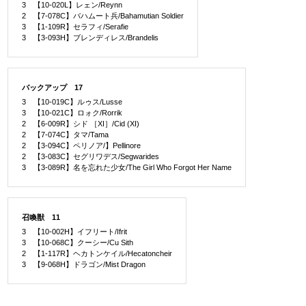
3 【10-020L】レェン/Reynn
2 【7-078C】バハムート兵/Bahamutian Soldier
3 【1-109R】セラフィ/Serafie
3 【3-093H】ブレンディレス/Brandelis
バックアップ 17
3 【10-019C】ルゥス/Lusse
3 【10-021C】ロォク/Rorrik
2 【6-009R】シド ［XI］/Cid (XI)
2 【7-074C】タマ/Tama
2 【3-094C】ペリノア/】Pellinore
2 【3-083C】セグリワデス/Segwarides
3 【3-089R】名を忘れた少女/The Girl Who Forgot Her Name
召喚獣 11
3 【10-002H】イフリート/Ifrit
3 【10-068C】クーシー/Cu Sith
2 【1-117R】ヘカトンケイル/Hecatoncheir
3 【9-068H】ドラゴン/Mist Dragon