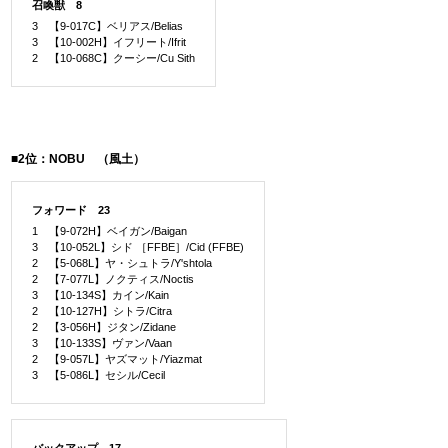
召喚獣 8
3 【9-017C】ベリアス/Belias
3 【10-002H】イフリート/Ifrit
2 【10-068C】クーシー/Cu Sith
■2位：NOBU （風土）
フォワード 23
1 【9-072H】ベイガン/Baigan
3 【10-052L】シド ［FFBE］/Cid (FFBE)
2 【5-068L】ヤ・シュトラ/Y'shtola
2 【7-077L】ノクティス/Noctis
3 【10-134S】カイン/Kain
2 【10-127H】シトラ/Citra
2 【3-056H】ジタン/Zidane
3 【10-133S】ヴァン/Vaan
2 【9-057L】ヤズマット/Yiazmat
3 【5-086L】セシル/Cecil
バックアップ 17