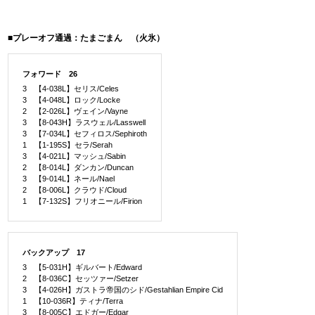
■プレーオフ通過：たまごまん （火氷）
フォワード 26
3 【4-038L】セリス/Celes
3 【4-048L】ロック/Locke
2 【2-026L】ヴェイン/Vayne
3 【8-043H】ラスウェル/Lasswell
3 【7-034L】セフィロス/Sephiroth
1 【1-195S】セラ/Serah
3 【4-021L】マッシュ/Sabin
2 【8-014L】ダンカン/Duncan
3 【9-014L】ネール/Nael
2 【8-006L】クラウド/Cloud
1 【7-132S】フリオニール/Firion
バックアップ 17
3 【5-031H】ギルバート/Edward
2 【8-036C】セッツァー/Setzer
3 【4-026H】ガストラ帝国のシド/Gestahlian Empire Cid
1 【10-036R】ティナ/Terra
3 【8-005C】エドガー/Edgar