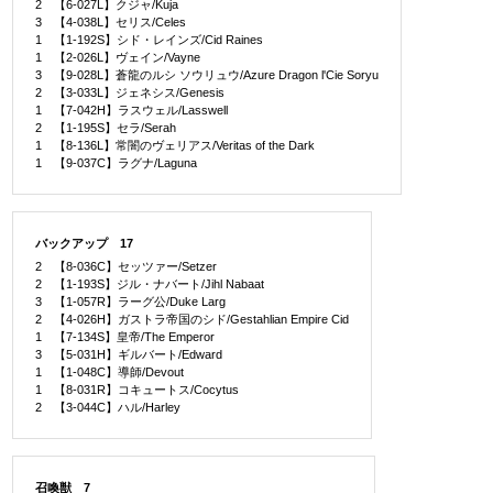
2 【6-027L】クジャ/Kuja
3 【4-038L】セリス/Celes
1 【1-192S】シド・レインズ/Cid Raines
1 【2-026L】ヴェイン/Vayne
3 【9-028L】蒼龍のルシ ソウリュウ/Azure Dragon l'Cie Soryu
2 【3-033L】ジェネシス/Genesis
1 【7-042H】ラスウェル/Lasswell
2 【1-195S】セラ/Serah
1 【8-136L】常闇のヴェリアス/Veritas of the Dark
1 【9-037C】ラグナ/Laguna
バックアップ 17
2 【8-036C】セッツァー/Setzer
2 【1-193S】ジル・ナバート/Jihl Nabaat
3 【1-057R】ラーグ公/Duke Larg
2 【4-026H】ガストラ帝国のシド/Gestahlian Empire Cid
1 【7-134S】皇帝/The Emperor
3 【5-031H】ギルバート/Edward
1 【1-048C】導師/Devout
1 【8-031R】コキュートス/Cocytus
2 【3-044C】ハル/Harley
召喚獣 7