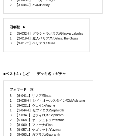
2 【3-044C】ハル/Harley
召喚獣 6
2 【5-032H】グラシャラボラス/Glasya Labolas
1 【2-019R】魔人ベリアス/Belias, the Gigas
3 【9-017C】ベリアス/Belias
■ベスト4：しど デッキ名：ガチャ
フォワード 32
3 【6-041L】リノア/Rinoa
1 【3-036H】シド・オールスタイン/Cid Aulstyne
1 【9-022L】ヴェイン/Vayne
1 【1-044R】セフィロス/Sephiroth
3 【7-034L】セフィロス/Sephiroth
2 【5-068L】ヤ・シュトラ/Y’shtola
2 【8-060L】フィーナ/Fina
3 【9-057L】ヤズマット/Yiazmat
3 【9-063L】ガブラス/Gabranth