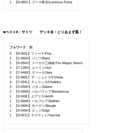
1 【8-080C】プーマ夜光/Luminous Puma
■ベスト8：サトツ デッキ名：とりあえず風！
フォワード 31
3 【8-060L】フィーナ/Fina
3 【1-080H】バッツ/Bartz
3 【9-056H】メーガス三姉妹/The Magus Sisters
3 【7-128H】ユーリィ/Yuri
3 【7-046R】ヴァータ/Vata
3 【5-068L】ヤ・シュトラ/Y’shtola
3 【7-054L】チェリンカ/Chelinka
3 【3-056H】ジタン/Zidane
2 【3-066R】バルバリシア/Barbariccia
1 【8-049L】エアリス/Aerith
1 【2-066R】バルフレア/Balthier
1 【4-069H】モーグリ/Moogle
1 【9-045H】エッジ/Edge
1 【9-057L】ヤズマット/Yiazmat