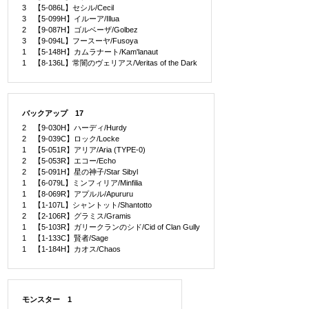
3 【5-086L】セシル/Cecil
3 【5-099H】イルーア/Illua
2 【9-087H】ゴルベーザ/Golbez
3 【9-094L】フースーヤ/Fusoya
1 【5-148H】カムラナート/Kam'lanaut
1 【8-136L】常闇のヴェリアス/Veritas of the Dark
バックアップ 17
2 【9-030H】ハーディ/Hurdy
2 【9-039C】ロック/Locke
1 【5-051R】アリア/Aria (TYPE-0)
2 【5-053R】エコー/Echo
2 【5-091H】星の神子/Star Sibyl
1 【6-079L】ミンフィリア/Minfilia
1 【8-069R】アプルル/Apururu
1 【1-107L】シャントット/Shantotto
2 【2-106R】グラミス/Gramis
1 【5-103R】ガリークランのシド/Cid of Clan Gully
1 【1-133C】賢者/Sage
1 【1-184H】カオス/Chaos
モンスター 1