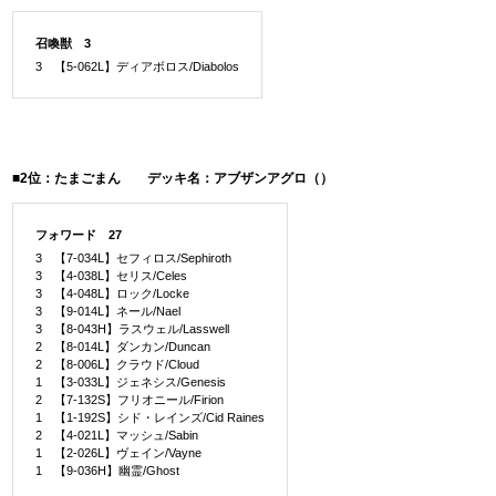
召喚獣 3
3 【5-062L】ディアボロス/Diabolos
■2位：たまごまん デッキ名：アブザンアグロ（）
フォワード 27
3 【7-034L】セフィロス/Sephiroth
3 【4-038L】セリス/Celes
3 【4-048L】ロック/Locke
3 【9-014L】ネール/Nael
3 【8-043H】ラスウェル/Lasswell
2 【8-014L】ダンカン/Duncan
2 【8-006L】クラウド/Cloud
1 【3-033L】ジェネシス/Genesis
2 【7-132S】フリオニール/Firion
1 【1-192S】シド・レインズ/Cid Raines
2 【4-021L】マッシュ/Sabin
1 【2-026L】ヴェイン/Vayne
1 【9-036H】幽霊/Ghost