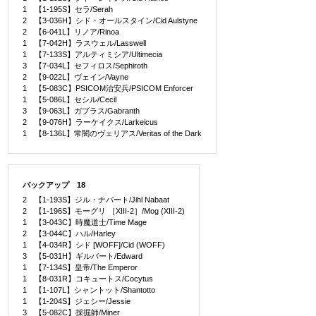
1 【1-195S】セラ/Serah
2 【3-036H】シド・オールスタイン/Cid Aulstyne
2 【6-041L】リノア/Rinoa
1 【7-042H】ラスウェル/Lasswell
1 【7-133S】アルティミシア/Ultimecia
3 【7-034L】セフィロス/Sephiroth
2 【9-022L】ヴェイン/Vayne
1 【5-083C】PSICOM治安兵/PSICOM Enforcer
1 【5-086L】セシル/Cecil
3 【9-063L】ガブラス/Gabranth
2 【9-076H】ラーケイクス/Larkeicus
1 【8-136L】常闇のヴェリアス/Veritas of the Dark
バックアップ 18
2 【1-193S】ジル・ナバート/Jihl Nabaat
2 【1-196S】モーグリ ［XIII-2］/Mog (XIII-2)
1 【3-043C】時魔道士/Time Mage
2 【3-044C】ハル/Harley
1 【4-034R】シド [WOFF]/Cid (WOFF)
3 【5-031H】ギルバート/Edward
1 【7-134S】皇帝/The Emperor
1 【8-031R】コキュートス/Cocytus
1 【1-107L】シャントット/Shantotto
1 【1-204S】ジェシー/Jessie
3 【5-082C】採掘師/Miner