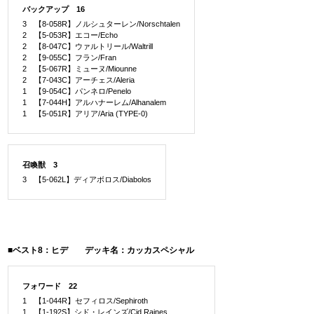
バックアップ 16
3 【8-058R】ノルシュターレン/Norschtalen
2 【5-053R】エコー/Echo
2 【8-047C】ウァルトリール/Waltrill
2 【9-055C】フラン/Fran
2 【5-067R】ミューヌ/Miounne
2 【7-043C】アーチェス/Aleria
1 【9-054C】パンネロ/Penelo
1 【7-044H】アルハナーレム/Alhanalem
1 【5-051R】アリア/Aria (TYPE-0)
召喚獣 3
3 【5-062L】ディアボロス/Diabolos
■ベスト8：ヒデ デッキ名：カッカスペシャル
フォワード 22
1 【1-044R】セフィロス/Sephiroth
1 【1-192S】シド・レインズ/Cid Raines