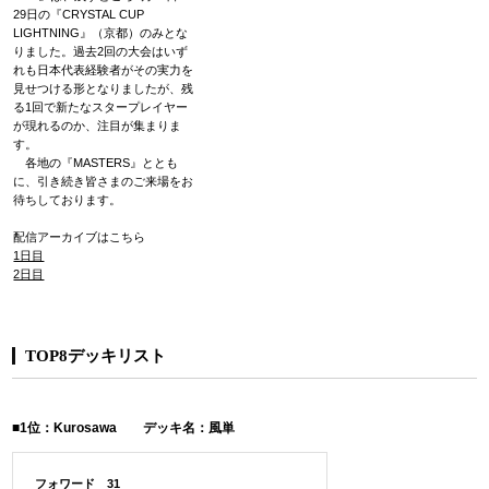
29日の『CRYSTAL CUP
LIGHTNING』（京都）のみとな
りました。過去2回の大会はいず
れも日本代表経験者がその実力を
見せつける形となりましたが、残
る1回で新たなスタープレイヤー
が現れるのか、注目が集まりま
す。
各地の『MASTERS』ととも
に、引き続き皆さまのご来場をお
待ちしております。
配信アーカイブはこちら
1日目
2日目
TOP8デッキリスト
■1位：Kurosawa デッキ名：風単
フォワード 31