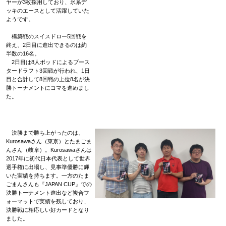
ヤーが3枚採用しており、氷系デ
ッキのエースとして活躍していた
ようです。
構築戦のスイスドロー5回戦を
終え、2日目に進出できるのは約
半数の16名。
2日目は8人ポッドによるブース
タードラフト3回戦が行われ、1日
目と合計して8回戦の上位8名が決
勝トーナメントにコマを進めまし
た。
決勝まで勝ち上がったのは、
Kurosawaさん（東京）とたまごま
んさん（岐阜）。Kurosawaさんは
2017年に初代日本代表として世界
選手権に出場し、見事準優勝に輝
いた実績を持ちます。一方のたま
ごまんさんも『JAPAN CUP』での
決勝トーナメント進出など複合フ
ォーマットで実績を残しており、
決勝戦に相応しい好カードとなり
ました。