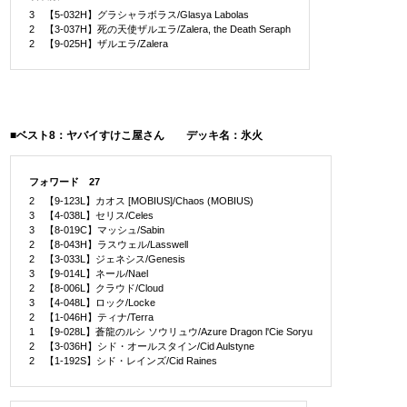
3 【5-032H】グラシャラボラス/Glasya Labolas
2 【3-037H】死の天使ザルエラ/Zalera, the Death Seraph
2 【9-025H】ザルエラ/Zalera
■ベスト8：ヤバイすけこ屋さん デッキ名：氷火
フォワード 27
2 【9-123L】カオス [MOBIUS]/Chaos (MOBIUS)
3 【4-038L】セリス/Celes
3 【8-019C】マッシュ/Sabin
2 【8-043H】ラスウェル/Lasswell
2 【3-033L】ジェネシス/Genesis
3 【9-014L】ネール/Nael
2 【8-006L】クラウド/Cloud
3 【4-048L】ロック/Locke
2 【1-046H】ティナ/Terra
1 【9-028L】蒼龍のルシ ソウリュウ/Azure Dragon l'Cie Soryu
2 【3-036H】シド・オールスタイン/Cid Aulstyne
2 【1-192S】シド・レインズ/Cid Raines