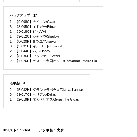
バックアップ 17
1 【9-008C】カイエン/Cyan
3 【8-005C】エドガー/Edgar
2 【3-018C】ビビ/Vivi
1 【9-012C】シャドウ/Shadow
1 【8-020R】ヨツユ/Yotsuyu
3 【5-031H】ギルバート/Edward
2 【3-044C】ハル/Harley
2 【8-036C】セッツァー/Setzer
2 【4-026H】ガストラ帝国のシド/Gestahlian Empire Cid
召喚獣 6
2 【5-032H】グラシャラボラス/Glasya Labolas
3 【9-017C】ベリアス/Belias
1 【2-019R】魔人ベリアス/Belias, the Gigas
■ベスト4：VAN. デッキ名：火氷