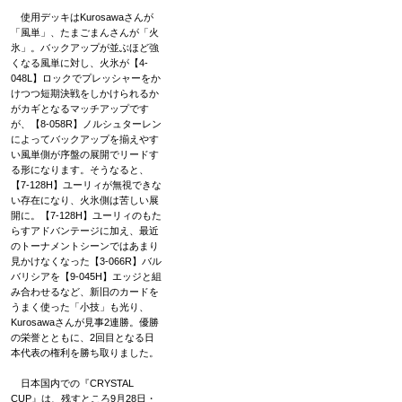
使用デッキはKurosawaさんが
「風単」、たまごまんさんが「火
氷」。バックアップが並ぶほど強
くなる風単に対し、火氷が【4-
048L】ロックでプレッシャーをか
けつつ短期決戦をしかけられるか
がカギとなるマッチアップです
が、【8-058R】ノルシュターレン
によってバックアップを揃えやす
い風単側が序盤の展開でリードす
る形になります。そうなると、
【7-128H】ユーリィが無視できな
い存在になり、火氷側は苦しい展
開に。【7-128H】ユーリィのもた
らすアドバンテージに加え、最近
のトーナメントシーンではあまり
見かけなくなった【3-066R】バル
バリシアを【9-045H】エッジと組
み合わせるなど、新旧のカードを
うまく使った「小技」も光り、
Kurosawaさんが見事2連勝。優勝
の栄誉とともに、2回目となる日
本代表の権利を勝ち取りました。
日本国内での『CRYSTAL
CUP』は、残すところ9月28日・