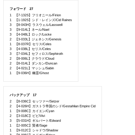
フォワード 27
1 【7-132S】フリオニール/Firion
1 【1-192S】シド・レインズ/Cid Raines
3 【8-043H】ラスウェル/Lasswell
3 【9-014L】ネール/Nael
3 【4-048L】ロック/Locke
2 【3-033L】ジェネシス/Genesis
1 【8-037R】セリス/Celes
3 【4-038L】セリス/Celes
3 【7-034L】セフィロス/Sephiroth
2 【8-006L】クラウド/Cloud
2 【8-014L】ダンカン/Duncan
2 【4-021L】マッシュ/Sabin
1 【9-036H】幽霊/Ghost
バックアップ 17
2 【8-036C】セッツァー/Setzer
2 【4-026H】ガストラ帝国のシド/Gestahlian Empire Cid
1 【9-008C】カイエン/Cyan
2 【3-018C】ビビ/Vivi
3 【5-031H】ギルバート/Edward
1 【2-005C】賢者/Sage
1 【9-012C】シャドウ/Shadow
3 【8-005C】エドガー/Edgar