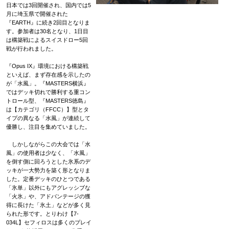
日本では3回開催され、国内では5
月に埼玉県で開催された
『EARTH』に続き2回目となりま
す。参加者は30名となり、1日目
は構築戦によるスイスドロー5回
戦が行われました。
『Opus IX』環境における構築戦
といえば、まず存在感を示したの
が「水風」。『MASTERS横浜』
ではデッキ切れで勝利する重コン
トロール型、『MASTERS徳島』
は【カテゴリ（FFCC）】型とタ
イプの異なる「水風」が連続して
優勝し、注目を集めていました。
しかしながらこの大会では「水
風」の使用者は少なく、「水風」
を倒す側に回ろうとした氷系のデ
ッキが一大勢力を築く形となりま
した。定番デッキのひとつである
「氷単」以外にもアグレッシブな
「火氷」や、アドバンテージの獲
得に長けた「氷土」などが多く見
られた形です。とりわけ【7-
034L】セフィロスは多くのプレイ