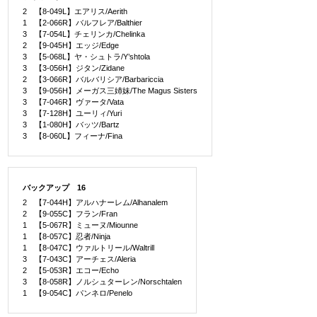
2 【8-049L】エアリス/Aerith
1 【2-066R】バルフレア/Balthier
3 【7-054L】チェリンカ/Chelinka
2 【9-045H】エッジ/Edge
3 【5-068L】ヤ・シュトラ/Y’shtola
3 【3-056H】ジタン/Zidane
2 【3-066R】バルバリシア/Barbariccia
3 【9-056H】メーガス三姉妹/The Magus Sisters
3 【7-046R】ヴァータ/Vata
3 【7-128H】ユーリィ/Yuri
3 【1-080H】バッツ/Bartz
3 【8-060L】フィーナ/Fina
バックアップ 16
2 【7-044H】アルハナーレム/Alhanalem
2 【9-055C】フラン/Fran
1 【5-067R】ミューヌ/Miounne
1 【8-057C】忍者/Ninja
1 【8-047C】ウァルトリール/Waltrill
3 【7-043C】アーチェス/Aleria
2 【5-053R】エコー/Echo
3 【8-058R】ノルシュターレン/Norschtalen
1 【9-054C】パンネロ/Penelo