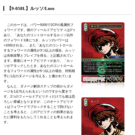
【9-058L】ルッソ/Luso
このカードは、パワー5000で2CPの風属性フ
ォワードです。彼のフィールドアビリティは2つ
あり、「あなたのコントロールするルッソ以外
のフォワード1体につき、ルッソのパワーは
+1000される」、また「あなたのコントロール
するフォワードの属性が3つ以上の場合、ルッソ
は先制攻撃とブレイブを得る」と記載されてい
ます。最後にオートアビリティがあり、「ルッ
ソがアタックしたとき、あなたのコントロール
するフォワードの属性が5つ以上の場合、対戦相
手に1点のダメージを与える」と書かれていま
す。
なんと、ダメージ解決ステップの前からダメ
ージを1点与えられるというのですから驚きで
す。2つのフィールドアビリティだけでも彼は恐
ろしい脅威となりますが、このオートアビリテ
ィはフォワードでブロックすることで防げない
ことを考えると、このアビリティの効果があな
たに勝利をもたらしてくれることも考えられま
す。