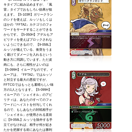
キタイプに組み込めますが、「風
雷」タイプでおもしろい効果が狙
えます。【5-103R】ガリークラン
のシドを使えば、ルッソもしくは
ほかの『FFTA2』カテゴリのフォ
ワードをサーチすることができる
からです。【5-050H】アデルもア
ビリティを使えばブロックされな
いようにできるので、【9-058L】
ルッソが備えている、衝突をうま
く避けてダメージを入れるという
動き方に同調しています。ただ皮
肉にも、さらに相性がよいのは
【5-099H】イルーアなのです。イ
ルーアは、『FFTA2』ではルッソ
と対立する最大の悪役ですが、
FFTCGではもっとも素晴らしい味
方の1人となります。【5-099H】
イルーアの「シェイオル」のアビ
リティは、あなたのすべてのフォ
ワードにヘイストを付与してくれ
るので、もしあなたの対戦相手が
「シェイオル」が使用される直前
に【9-058L】ルッソを除外する手
立てがなければ、相手が何が起き
たかを把握する前にあなたは勝利