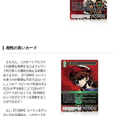
相性の良いカード
もちろん、このオートアビリテ
ィの効果を発揮するにはフォワー
ド内で多くの属性を揃える必要が
ありますが、【7-128H】ユーリィ
を使うのが最適な方法ではないで
しょうか？ スピンオフ作品の主人
公2人が手を組むことでほかのフ
ォワードがいなくても【9-058L】
ルッソのアビリティを発動するこ
とができます！
もし【7-128H】ユーリィをデッ
キに入れる場合は、このカードを