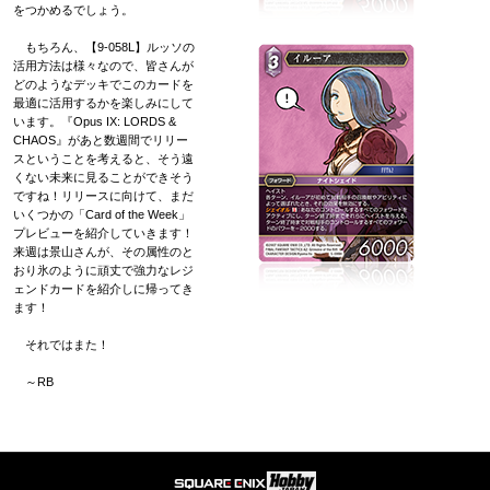
をつかめるでしょう。
もちろん、【9-058L】ルッソの
活用方法は様々なので、皆さんが
どのようなデッキでこのカードを
最適に活用するかを楽しみにして
います。『Opus IX: LORDS &
CHAOS』があと数週間でリリー
スということを考えると、そう遠
くない未来に見ることができそう
ですね！リリースに向けて、まだ
いくつかの「Card of the Week」
プレビューを紹介していきます！
来週は景山さんが、その属性のと
おり氷のように頑丈で強力なレジ
ェンドカードを紹介しに帰ってき
ます！
それではまた！
～RB