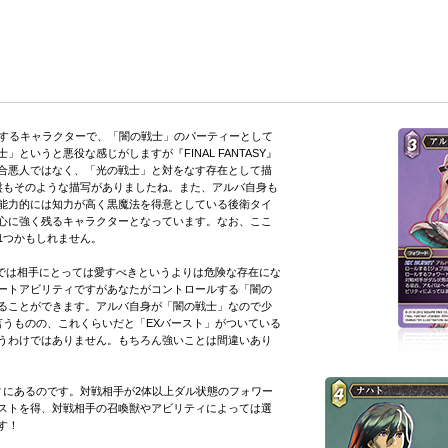
ds』に登場するキャラクターで、「闇の戦士」のパーティーとして
というと悪役な感じがしますが『FINAL FANTASY』
合悪人ではなく、「光の戦士」と対をなす存在として描
I』の終盤もそのような描写がありましたね。また、アルバ自身も
能力的には知力が高く黒魔法を得意としている後衛タイ
心に強く残るキャラクターとなっています。なお、ここ
1つかもしれません。
』では相手にとっては愛すべきというよりは危険な存在にな
ートアビリティですがあなたがコントロールする「闇の
ることができます。アルバ自身が「闇の戦士」なので少
言うものの、これくらいだと「EXバースト」がついている
うわけではありません。もちろん強いことは間違いあり
にあるのです。対戦相手が2体以上ダル状態のフォワー
ストを得、対戦相手の召喚獣やアビリティによっては選
す！