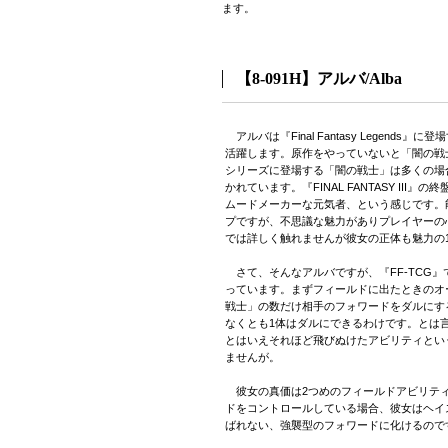
ます。
【8-091H】アルバ/Alba
アルバは『Final Fantasy Legen
活躍します。原作をやっていないと「闇の戦士」
シリーズに登場する「闇の戦士」は多くの場
かれています。『FINAL FANTASY II
ムードメーカーな元気者、という感じです。
プですが、不思議な魅力がありプレイヤーの
では詳しく触れませんが彼女の正体も魅力の
さて、そんなアルバですが、『FF-TCG
っています。まずフィールドに出たときのオ
戦士」の数だけ相手のフォワードをダルにす
なくとも1体はダルにできるわけです。とは
とはいえそれほど飛びぬけたアビリティとい
ませんが。
彼女の真価は2つめのフィールドアビリティ
ドをコントロールしている場合、彼女はヘイ
ばれない、強襲型のフォワードに化けるので