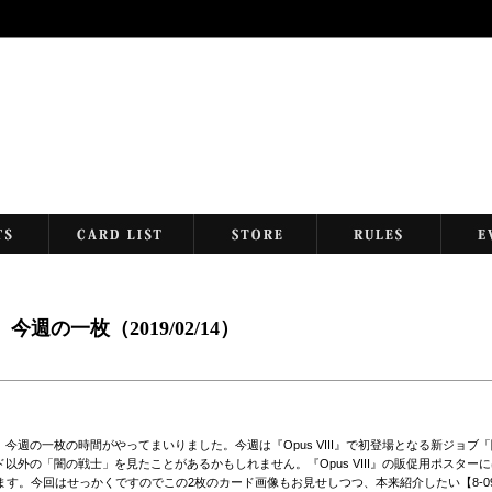
eek 今週の一枚（2019/02/14）
週の一枚の時間がやってまいりました。今週は『Opus VIII』で初登場となる新ジョブ
外の「闇の戦士」を見たことがあるかもしれません。『Opus VIII』の販促用ポスターに
います。今回はせっかくですのでこの2枚のカード画像もお見せしつつ、本来紹介したい【8-