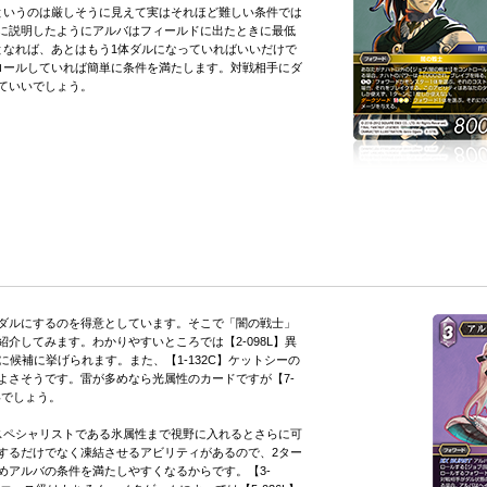
いうのは厳しそうに見えて実はそれほど難しい条件では
に説明したようにアルバはフィールドに出たときに最低
となれば、あとはもう1体ダルになっていればいいだけで
ロールしていれば簡単に条件を満たします。対戦相手にダ
ていいでしょう。
ダルにするのを得意としています。そこで「闇の戦士」
介してみます。わかりやすいところでは【2-098L】異
ぐに候補に挙げられます。また、【1-132C】ケットシーの
よさそうです。雷が多めなら光属性のカードですが【7-
いでしょう。
ペシャリストである氷属性まで視野に入れるとさらに可
するだけでなく凍結させるアビリティがあるので、2ター
めアルバの条件を満たしやすくなるからです。【3-