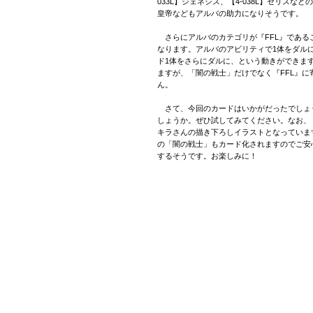
033L】ジェネシス、【4-038L】セリスな
皇帝などもアルバの助力になりそうです。
さらにアルバのカテゴリが『FFL』であるこ
なります。アルバのアビリティで1体をダル
ド1体をさらにダルに、という動きができます。『
ますが、「闇の戦士」だけでなく『FFL』
ん。
さて、今回のカードはいかがだったでしょ
しょうか。ぜひ試してみてください。なお、『O
キラさんの描き下ろしイラストとなっていま
の「闇の戦士」もカード化されますのでご安
するそうです。お楽しみに！