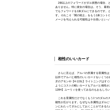
2体以上のフォワードがダル状態の場合、と
ありません。特に彼女の場合は。そう、最初
でもフォワードを1体ダルにできるのです。
す。それこそ「闇の戦士」をもう1体コント
メージを与えられる可能性は十分高いといっ
相性のいいカード
さらに言えば、アルバの所属する雷属性は
以外でアルバと相性のいいカードをいくつか紹
才のアモンや【4-115L】ライトニングはす
ようにコストの軽いカードもアルバと相性が
128H】ユーリィを使ってみるのもおもしろ
これを雷属性だけでなくもう1つのダルのス
能性が広がります。なぜなら氷属性はダルに
ンにわたってダルにしておくことができるた