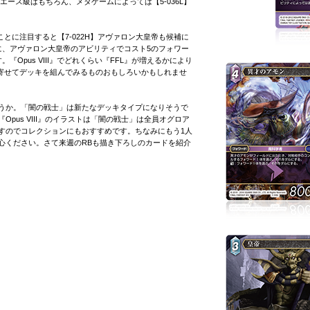
どのエース級はもちろん、メタゲームによっては【5-036L】
とに注目すると【7-022H】アヴァロン大皇帝も候補に
に、アヴァロン大皇帝のアビリティでコスト5のフォワー
Opus VIII』でどれくらい『FFL』が増えるかにより
に寄せてデッキを組んでみるものおもしろいかもしれませ
うか。「闇の戦士」は新たなデッキタイプになりそうで
pus VIII』のイラストは「闇の戦士」は全員オグロア
すのでコレクションにもおすすめです。ちなみにもう1人
心ください。さて来週のRBも描き下ろしのカードを紹介