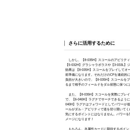
さらに活用するために
しかし、【8-035H】スコールのアビリテ
【5-032H】グラシャラボラスや【3-033
効果は 【8-035H】スコールをプレイして
前準備になります。それだけのCPを連続的
負担が大きいので、【8-035H】スコールを
るまで相手のフィールドをダル状態に保つに
また、【8-035H】スコールを実際にプレ
で、【6-040H】ラグナでサーチできるよう
040H】ラグナはフォワードとしてパワーが低い
ールがダル・アビリティで道を切り開いてく
気にするポイントにはなりません。パワーを
メージになります！
もちろん、氷属性カードに期待するポイン