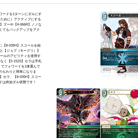
ワードを1ターンにダルにす
るために）アクティブにする
】ズーや【4-066R】ノノな
くてもバックアップをアク
8-035H】スコールを組
ると【ジョブ（モーグリ）】
コールのアビリティを使用す
く【5-152S】セラは手札
とでフォワードを1体選んで
のもわりと簡単になりま
】セラ、【8-035H】スコー
ドは終始ダル状態です！