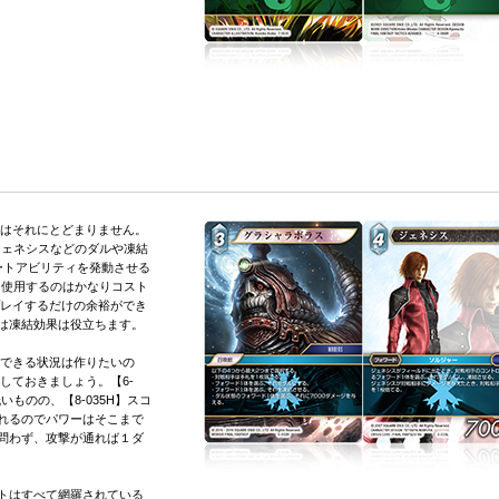
ィはそれにとどまりません。
L】ジェネシスなどのダルや凍結
オートアビリティを発動させる
に使用するのはかなりコスト
プレイするだけの余裕ができ
は凍結効果は役立ちます。
イできる状況は作りたいの
にしておきましょう。【6-
ものの、【8-035H】スコ
れるのでパワーはそこまで
問わず、攻撃が通れば１ダ
トはすべて網羅されている