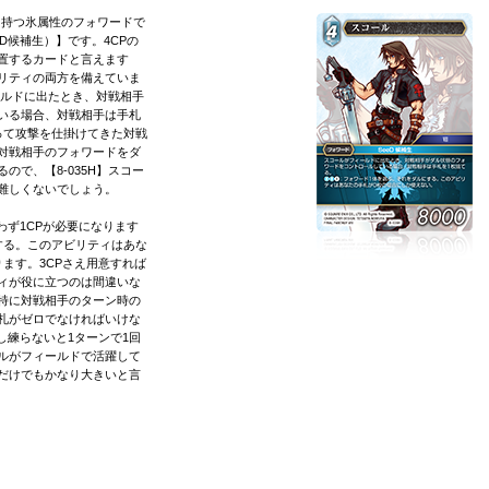
ーを持つ氷属性のフォワードで
eD候補生）】です。4CPの
置するカードと言えます
リティの両方を備えていま
ールドに出たとき、対戦相手
いる場合、対戦相手は手札
って攻撃を仕掛けてきた対戦
対戦相手のフォワードをダ
で、【8-035H】スコー
難しくないでしょう。
ず1CPが必要になります
する。このアビリティはあな
ます。3CPさえ用意すれば
ィが役に立つのは間違いな
特に対戦相手のターン時の
札がゼロでなければいけな
し練らないと1ターンで1回
ルがフィールドで活躍して
だけでもかなり大きいと言