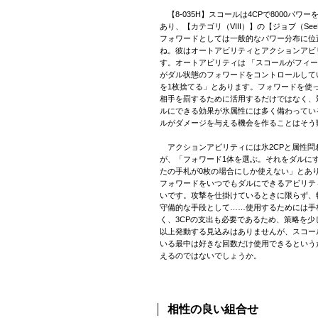
【8-035H】スコールは4CPで8000パワ
あり、【カテゴリ（VIII）】の【ジョブ（Se
フォワードとしては一般的なパワー分布に位
ね。彼はオートアビリティとアクションアビ
す。オートアビリティは 「スコールがフィ
がダル状態のフォワードをコントロールして
を1枚捨てる」とあります。フォワードを使
相手を罰するために活用するだけではなく、
ルにできる効果が氷属性には多く備わっているの
ルがダメージを与える機会を作ることはそう
アクションアビリティには氷2CPと属性問わ
が、「フォワード1体を選ぶ。それをダルに
たの手札が0枚の場合にしか使えない」とあり
フォワードをいつでもダルにできるアビリテ
いです。攻撃を仕掛けているときに限らず、
守備的な手段として……使用するためには手
く、3CPの支出も必要であるため、策略を少
以上発動する見込みはありませんが、スコー
いる最中は好きな回数だけ使用できるという
えるのではないでしょうか。
相性の良い組合せ