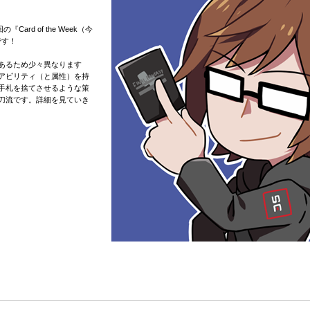
ard of the Week（今
です！
あるため少々異なります
アビリティ（と属性）を持
手札を捨てさせるような策
刀流です。詳細を見ていき