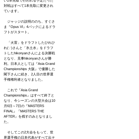
い2本先取で行われる予定だった
対戦はすべて1本先取に変更され
ています。
ジャッジの説明ののち、すぐさ
ま『Opus VI』4パックによるドラ
フトがスタート。
「火雷」をドラフトしたひれひ
れ(∵)さんと「氷土水」をドラフ
トしたhikonyanさんによる決勝戦
となり、見事hikonyanさんが勝
利。日本人としては『Asia Grand
Championships 大阪』で優勝した
閣下さんに続き、2人目の世界選
手権権利者となりました。
これで『Asia Grand
Championships』はすべて終了と
なり、今シーズンの大型大会は10
月6日～7日の『MASTERS
FINAL』『MASTERS THE
AFTER』を残すのみとなりまし
た。
そしてこの2大会をもって、世
界選手権の日本代表がすべて出そ