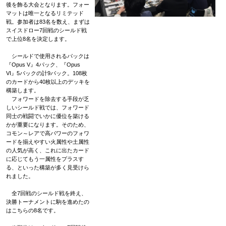
後を飾る大会となります。フォー
マットは唯一となるリミテッド
戦。参加者は83名を数え、まずは
スイスドロー7回戦のシールド戦
で上位8名を決定します。
シールドで使用されるパックは
『Opus V』4パック、『Opus
VI』5パックの計9パック。108枚
のカードから40枚以上のデッキを
構築します。
フォワードを除去する手段が乏
しいシールド戦では、フォワード
同士の戦闘でいかに優位を築ける
かが重要になります。そのため、
コモン～レアで高パワーのフォワ
ードを揃えやすい火属性や土属性
の人気が高く、これに出たカード
に応じてもう一属性をプラスす
る、といった構築が多く見受けら
れました。
全7回戦のシールド戦を終え、
決勝トーナメントに駒を進めたの
はこちらの8名です。