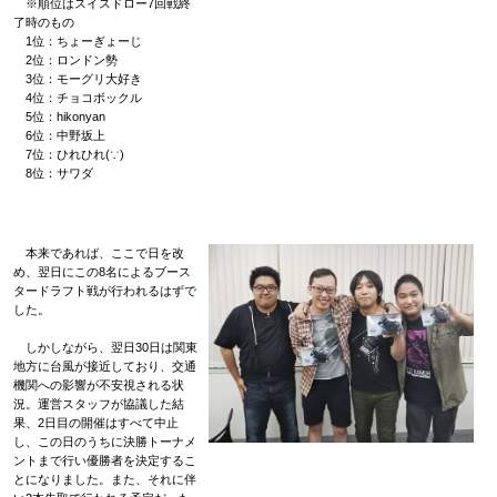
※順位はスイスドロー7回戦終
了時のもの
1位：ちょーぎょーじ
2位：ロンドン勢
3位：モーグリ大好き
4位：チョコボックル
5位：hikonyan
6位：中野坂上
7位：ひれひれ(∵)
8位：サワダ
本来であれば、ここで日を改
め、翌日にこの8名によるブース
タードラフト戦が行われるはずで
した。
しかしながら、翌日30日は関東
地方に台風が接近しており、交通
機関への影響が不安視される状
況。運営スタッフが協議した結
果、2日目の開催はすべて中止
し、この日のうちに決勝トーナメ
ントまで行い優勝者を決定するこ
とになりました。また、それに伴