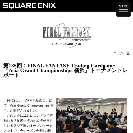
コラム一覧
第135回：FINAL FANTASY Trading Cardgame
『Asia Grand Championships 横浜』トーナメントレ
ポート
9月29日、『AP横浜駅西口』に
て『Asia Grand Championships 横
浜』が開催されました。
この大会は11月にロンドンで行
われる世界選手権の参加権が与え
られるアジア圏のオープントーナ
メントで、今シーズン全5回の最