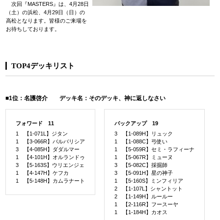
次回『MASTERS』は、4月28日
（土）の浜松、4月29日（日）の
高松となります。皆様のご来場を
お待ちしております。
TOP4デッキリスト
■1位：名護啓介 デッキ名：そのデッキ、神に返しなさい
フォワード 11
バックアップ 19
1 【1-071L】ジタン
3 【1-089H】リュック
1 【3-066R】バルバリシア
1 【1-088C】弓使い
3 【4-085H】ダダルマー
1 【5-059R】セミ・ラフィーナ
1 【4-101H】オルランドゥ
1 【5-067R】ミューヌ
3 【5-163S】ウリエンジェ
3 【5-082C】採掘師
1 【4-147H】ケフカ
3 【5-091H】星の神子
1 【5-148H】カムラナート
1 【5-160S】ミンフィリア
2 【1-107L】シャントット
2 【1-149H】ルールー
1 【2-116R】フースーヤ
1 【1-184H】カオス