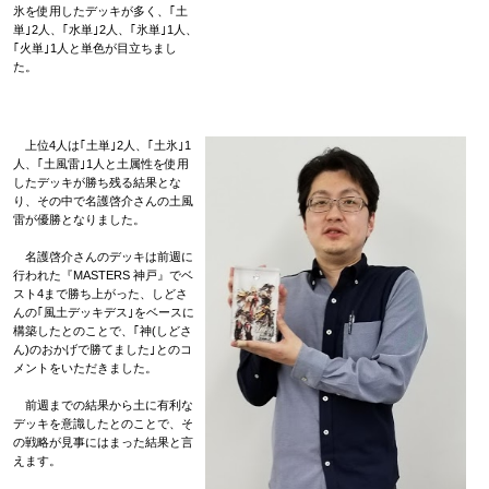
氷を使用したデッキが多く、｢土
単｣2人、｢水単｣2人、｢氷単｣1人、
｢火単｣1人と単色が目立ちまし
た。
上位4人は｢土単｣2人、｢土氷｣1
人、｢土風雷｣1人と土属性を使用
したデッキが勝ち残る結果とな
り、その中で名護啓介さんの土風
雷が優勝となりました。
名護啓介さんのデッキは前週に
行われた『MASTERS 神戸』でベ
スト4まで勝ち上がった、しどさ
んの｢風土デッキデス｣をベースに
構築したとのことで、｢神(しどさ
ん)のおかげで勝てました｣とのコ
メントをいただきました。
前週までの結果から土に有利な
デッキを意識したとのことで、そ
の戦略が見事にはまった結果と言
えます。