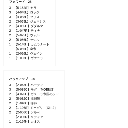
フォワード 23
3 【5-152S】セラ
3 【4-048L】ロック
3 【4-038L】セリス
2 【3-033L】ジェネシス
2 【4-085H】ダダルマー
2 【1-047R】ティナ
2 【5-075L】ウォル
2 【5-086L】セシル
1 【5-148H】カムラナート
1 【5-036L】皇帝
1 【2-026L】ヴェイン
1 【1-093H】ヴァニラ
バックアップ 18
3 【2-043C】ハーディ
3 【5-093C】モグ ［MOBIUS］
2 【4-026H】ガストラ帝国のシド
2 【5-082C】採掘師
2 【1-048C】導師
2 【1-196S】モーグリ ［XIII-2］
2 【2-086C】ソルべ
1 【2-095R】リディア
1 【1-184H】カオス