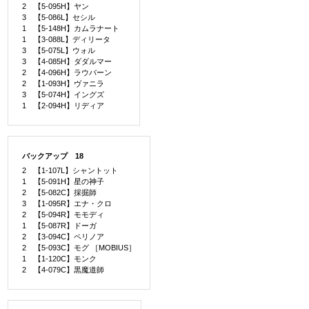
2 【5-095H】ヤン
3 【5-086L】セシル
1 【5-148H】カムラナート
1 【3-088L】ディリータ
3 【5-075L】ウォル
3 【4-085H】ダダルマー
2 【4-096H】ラウバーン
2 【1-093H】ヴァニラ
3 【5-074H】イングズ
1 【2-094H】リディア
バックアップ 18
2 【1-107L】シャントット
1 【5-091H】星の神子
2 【5-082C】採掘師
3 【1-095R】エナ・クロ
2 【5-094R】モモディ
1 【5-087R】ドーガ
2 【3-094C】ペリノア
2 【5-093C】モグ ［MOBIUS］
1 【1-120C】モンク
2 【4-079C】黒魔道師