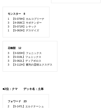
モンスター 8
1 【5-079H】カルコブリーナ
3 【4-058C】サボテンダー
3 【5-071R】レヤック
1 【5-063H】デスゲイズ
召喚獣 12
3 【3-020H】フェニックス
3 【5-019L】フェニックス
3 【5-062L】ディアボロス
3 【3-112H】審判の霊樹エクスデス
■2位：クマ デッキ名：土単
フォワード 23
2 【5-147L】エルドナーシュ