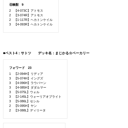
召喚獣 9
2 【4-073C】アトモス
2 【3-074R】アトモス
2 【1-117R】ヘカトンケイル
3 【4-093R】ヘカトンケイル
■ベスト4：サトツ デッキ名：まじかる☆ベーカリー
フォワード 23
1 【2-094H】リディア
3 【5-074H】イングズ
3 【4-096H】ラウバーン
3 【4-085H】ダダルマー
3 【5-075L】ウォル
3 【2-145L】ウォーリアオブライト
3 【5-086L】セシル
2 【5-095H】ヤン
2 【3-088L】ディリータ