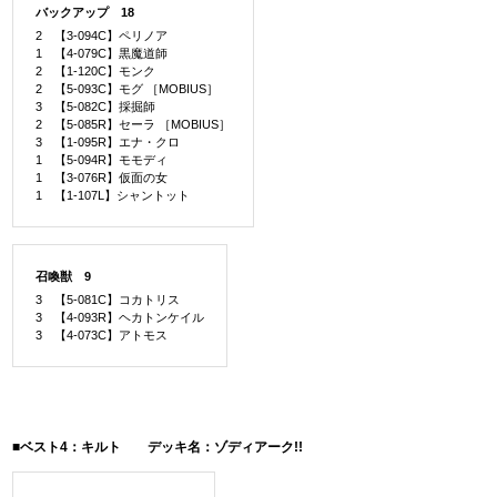
バックアップ 18
2 【3-094C】ペリノア
1 【4-079C】黒魔道師
2 【1-120C】モンク
2 【5-093C】モグ ［MOBIUS］
3 【5-082C】採掘師
2 【5-085R】セーラ ［MOBIUS］
3 【1-095R】エナ・クロ
1 【5-094R】モモディ
1 【3-076R】仮面の女
1 【1-107L】シャントット
召喚獣 9
3 【5-081C】コカトリス
3 【4-093R】ヘカトンケイル
3 【4-073C】アトモス
■ベスト4：キルト デッキ名：ゾディアーク!!