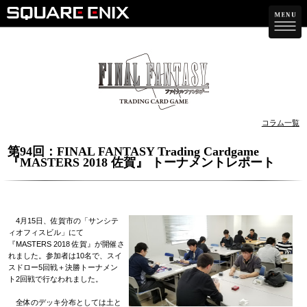
コラム一覧
第94回：FINAL FANTASY Trading Cardgame
『MASTERS 2018 佐賀』 トーナメントレポート
4月15日、佐賀市の「サンシテ
ィオフィスビル」にて
『MASTERS 2018 佐賀』が開催さ
れました。参加者は10名で、スイ
スドロー5回戦＋決勝トーナメン
ト2回戦で行なわれました。
全体のデッキ分布としては土と