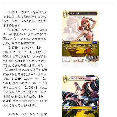
【1-093H】ヴァニラを入れたデ
ッキには、どちらのバージョンの
ヘカトンケイルも入れることをお
すすめします。
【1-117R】ヘカトンケイルはコ
ストが3以上のバックアップを1体
選んでブレイクすることが出来る
ため、単体でも強力です。
【1-171H】ミンウや、【2-
146L】フースーヤ、もしくは【3-
050L】エアリスなど、ブレイクし
たい強力な3CP以上のバックアッ
プはたくさん存在します。また、
【1-093H】ヴァニラを使用する際
に必ず倒しておきたいバックアッ
プは【1-176H】ユウナです。【1-
176H】ユウナのフィールドアビリ
ティによって、【1-093H】ヴァニ
ラがブレイクしたときにゲームか
ら除外されてしまうため、【1-
093H】ヴァニラはアビリティを使
えなくなってしまいます。
【4-093R】ヘカトンケイルは主