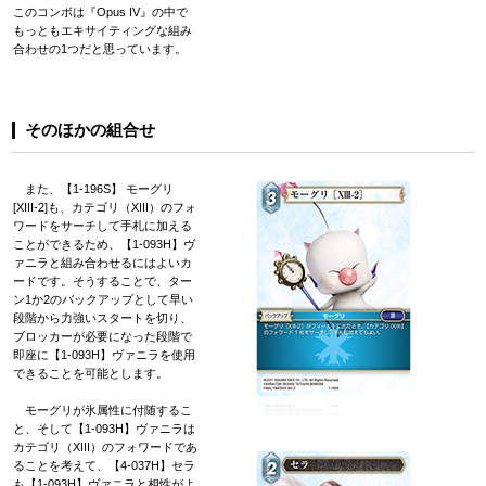
このコンボは『Opus IV』の中で
もっともエキサイティングな組み
合わせの1つだと思っています。
そのほかの組合せ
また、【1-196S】 モーグリ
[XIII-2]も、カテゴリ（XIII）のフォ
ワードをサーチして手札に加える
ことができるため、【1-093H】ヴ
ァニラと組み合わせるにはよいカ
ードです。そうすることで、ター
ン1か2のバックアップとして早い
段階から力強いスタートを切り、
ブロッカーが必要になった段階で
即座に【1-093H】ヴァニラを使用
できることを可能とします。
モーグリが氷属性に付随するこ
と、そして【1-093H】ヴァニラは
カテゴリ（XIII）のフォワードであ
ることを考えて、【4-037H】セラ
も【1-093H】ヴァニラと相性がよ