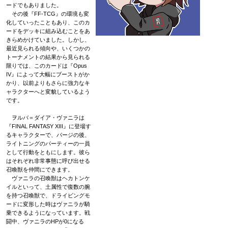
ードでもありました。
その後『FF-TCG』の環境も変
化していったこともあり、このカ
ードをデッキに組み込むことをあ
きらめかけていました。しかし、
最近見られる傾向や、いくつかの
トーナメントの結果から見られる
限りでは、このカードは『Opus
IV』によって大幅にブーストがか
かり、以前よりもさらに強力なキ
ャラクターへと変貌しているよう
です。
ヲルバ＝ダイア・ヴァニラは
『FINAL FANTASY XIII』に登場す
るキャラクターで、パージの後、
ライトニングのパーティーの一員
として行動をともにします。彼ら
はそれぞれ非常事態に呼び出せる
召喚獣を仲間にできます。
ヴァニラの召喚獣はヘカトンケ
イルといって、土属性で復数の腕
を持つ召喚獣で、ドライビングモ
ードに変形した時はヴァニラが騎
乗できるようになっています。戦
闘中、ヴァニラのHPが0になる