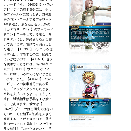
いカードです。【4-037H】セラの
アビリティの前半部分には「セラ
がフィールドに出たとき、対戦相
手のコントロールするフォワード
1体を選ぶ。あなたがセラ以外の
【カテゴリ（XIII）】のフォワード
をコントロールしている場合、そ
れをダルにし、凍結させる」と書
いてあります。冒頭でもお話しし
た通り、【1-093H】ヴァニラを使
用すれば、排除するのに一筋縄で
はいかないので、【4-037H】セラ
を使用するときには、高い確率で
既に【1-093H】ヴァニラがフィー
ルドに出ているのではないかと思
います。また、【4-037H】セラの
アビリティの後半部分にある通
り、「セラがアタックしたとき、
氷氷を支払ってもよい。そうした
場合、対戦相手は手札を１枚捨て
る」とあります。彼女は【1-
093H】ヴァニラほど頑丈ではない
ものの、対戦相手の戦略を大きく
妨害することができるので、選択
肢の一つとして是非【4-037H】セ
ラを検討していただきたいところ