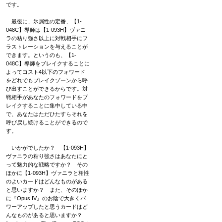
です。
最後に、氷属性の定番、【1-
048C】導師は【1-093H】ヴァニ
ラの粘り強さ以上に対戦相手にフ
ラストレーションを与えることが
できます。というのも、【1-
048C】導師をブレイクすることに
よってコスト4以下のフォワード
をどれでもブレイクゾーンから呼
び出すことができるからです。対
戦相手があなたのフォワードをブ
レイクすることに集中している中
で、あなたはただひたすらそれを
呼び戻し続けることができるので
す。
いかがでしたか？ 【1-093H】
ヴァニラの粘り強さはあなたにと
って魅力的な戦略ですか？ その
ほかに【1-093H】ヴァニラと相性
のよいカードはどんなものがある
と思いますか？ また、そのほか
に『Opus IV』のお陰で大きくパ
ワーアップしたと思うカードはど
んなものがあると思いますか？