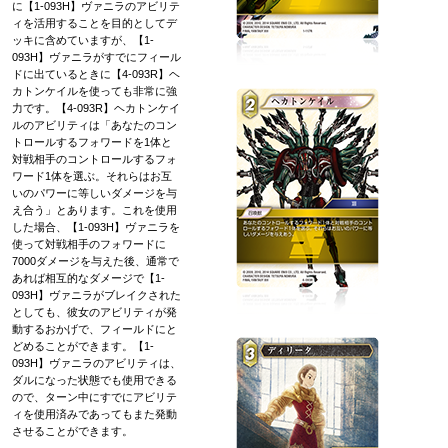
に【1-093H】ヴァニラのアビリテ
ィを活用することを目的としてデ
ッキに含めていますが、【1-
093H】ヴァニラがすでにフィール
ドに出ているときに【4-093R】ヘ
カトンケイルを使っても非常に強
力です。【4-093R】ヘカトンケイ
ルのアビリティは「あなたのコン
トロールするフォワードを1体と
対戦相手のコントロールするフォ
ワード1体を選ぶ。それらはお互
いのパワーに等しいダメージを与
え合う」とあります。これを使用
した場合、【1-093H】ヴァニラを
使って対戦相手のフォワードに
7000ダメージを与えた後、通常で
あれば相互的なダメージで【1-
093H】ヴァニラがブレイクされた
としても、彼女のアビリティが発
動するおかげで、フィールドにと
どめることができます。【1-
093H】ヴァニラのアビリティは、
ダルになった状態でも使用できる
ので、ターン中にすでにアビリテ
ィを使用済みであってもまた発動
させることができます。