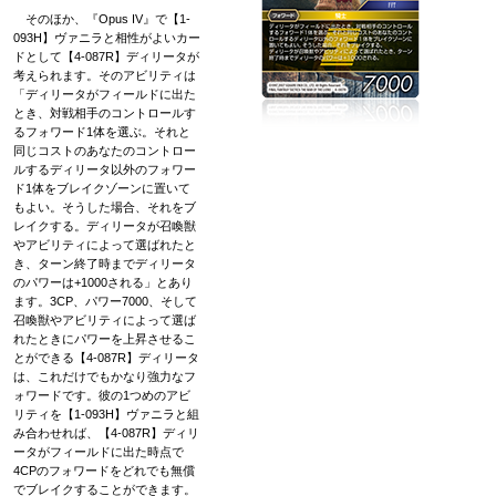
そのほか、『Opus IV』で【1-
093H】ヴァニラと相性がよいカー
ドとして【4-087R】ディリータが
考えられます。そのアビリティは
「ディリータがフィールドに出た
とき、対戦相手のコントロールす
るフォワード1体を選ぶ。それと
同じコストのあなたのコントロー
ルするディリータ以外のフォワー
ド1体をブレイクゾーンに置いて
もよい。そうした場合、それをブ
レイクする。ディリータが召喚獣
やアビリティによって選ばれたと
き、ターン終了時までディリータ
のパワーは+1000される」とあり
ます。3CP、パワー7000、そして
召喚獣やアビリティによって選ば
れたときにパワーを上昇させるこ
とができる【4-087R】ディリータ
は、これだけでもかなり強力なフ
ォワードです。彼の1つめのアビ
リティを【1-093H】ヴァニラと組
み合わせれば、【4-087R】ディリ
ータがフィールドに出た時点で
4CPのフォワードをどれでも無償
でブレイクすることができます。