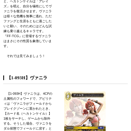
と、ヘカトンケイルは「アレイ
ズ」を唱え、自分を犠牲にしてヴ
ァニラを復活させます。ヴァニラ
は様々な危機を無事に逃れ、ただ
ファングと生涯をともに過ごした
いと願い、そのためにはどんな試
練も乗り越えるキャラです。
『FF-TCG』に登場するヴァニラ
はまさにその性質を象徴していま
す。
それでは見てみましょう！
【1-093H】ヴァニラ
【1-093H】ヴァニラは、4CPの
土属性のフォワードで、アビリテ
ィは「ヴァニラがフィールドから
ブレイクゾーンに置かれたとき、
【カード名（ヘカトンケイル）】
1枚をサーチし、ゲームから除外
する。そうした場合、ヴァニラを
ダル状態でフィールドに戻す」と