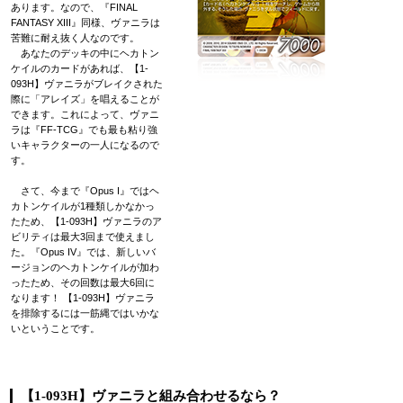
あります。なので、『FINAL
FANTASY XIII』同様、ヴァニラは
苦難に耐え抜く人なのです。
あなたのデッキの中にヘカトン
ケイルのカードがあれば、【1-
093H】ヴァニラがブレイクされた
際に「アレイズ」を唱えることが
できます。これによって、ヴァニ
ラは『FF-TCG』でも最も粘り強
いキャラクターの一人になるので
す。
さて、今まで『Opus I』ではヘ
カトンケイルが1種類しかなかっ
たため、【1-093H】ヴァニラのア
ビリティは最大3回まで使えまし
た。『Opus IV』では、新しいバ
ージョンのヘカトンケイルが加わ
ったため、その回数は最大6回に
なります！ 【1-093H】ヴァニラ
を排除するには一筋縄ではいかな
いということです。
【1-093H】ヴァニラと組み合わせるなら？