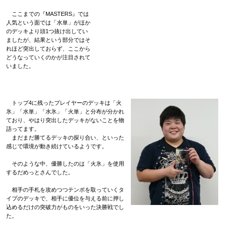
ここまでの『MASTERS』では
人気という面では「水単」がほか
のデッキより頭1つ抜け出してい
ましたが、結果という部分ではそ
れほど突出しておらず、ここから
どうなっていくのかが注目されて
いました。
トップ4に残ったプレイヤーのデッキは「火
氷」「水単」「水氷」「火単」と分布が分かれ
ており、やはり突出したデッキがないことを物
語ってます。
まだまだ勝てるデッキの探り合い、といった
感じで環境が動き続けているようです。
そのような中、優勝したのは「火氷」を使用
するだめっとさんでした。
相手の手札を攻めつつテンポを取っていくタ
イプのデッキで、相手に優位を与える前に押し
込めるだけの突破力がものをいった決勝戦でし
た。