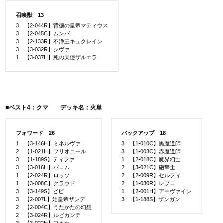
召喚獣 13
3 【2-044R】背徳の皇帝マティウス
3 【2-045C】ムンバ
3 【2-133R】不浄王キュクレイン
3 【3-032R】シヴァ
1 【3-037H】死の天使ザルエラ
■ベスト4：クマ デッキ名：火単
フォワード 26
バックアップ 18
1 【3-146H】ミネルヴァ
3 【1-010C】黒魔道師
2 【1-021H】フリオニール
3 【1-003C】赤魔道師
3 【1-189S】ティファ
1 【2-018C】魔界幻士
3 【3-016H】パロム
2 【3-021C】砲撃士
1 【2-024R】ロッソ
2 【2-009R】セルフィ
1 【3-008C】クラウド
2 【1-030R】レブロ
3 【3-149S】ビビ
1 【2-001H】アーヴァイン
3 【2-007L】始皇帝ザンデ
3 【1-188S】ザンガン
2 【2-004C】うたかたの幻想
2 【3-024R】ルビカンテ
3 【3-022H】マキナ