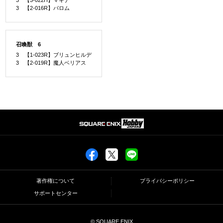
3 【2-016R】パロム
召喚獣 6
3 【1-023R】ブリュンヒルデ
3 【2-019R】魔人ベリアス
著作権について
プライバシーポリシー
サポートセンター
© SQUARE ENIX