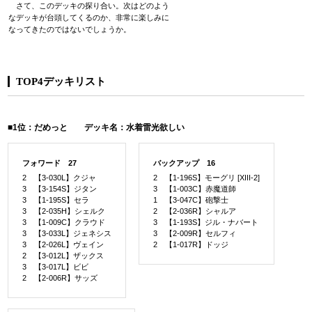
さて、このデッキの探り合い。次はどのよう
なデッキが台頭してくるのか、非常に楽しみに
なってきたのではないでしょうか。
TOP4デッキリスト
■1位：だめっと デッキ名：水着雷光欲しい
フォワード 27
バックアップ 16
2 【3-030L】クジャ
2 【1-196S】モーグリ [XIII-2]
3 【3-154S】ジタン
3 【1-003C】赤魔道師
3 【1-195S】セラ
1 【3-047C】砲撃士
3 【2-035H】シェルク
2 【2-036R】シャルア
3 【1-009C】クラウド
3 【1-193S】ジル・ナバート
3 【3-033L】ジェネシス
3 【2-009R】セルフィ
3 【2-026L】ヴェイン
2 【1-017R】ドッジ
2 【3-012L】ザックス
3 【3-017L】ビビ
2 【2-006R】サッズ