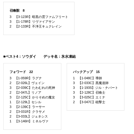
召喚獣 8
3 【3-123R】暗黒の雲ファムフリート
3 【1-178R】リヴァイアサン
2 【2-133R】不浄王キュクレイン
■ベスト4：ソウダイ デッキ名：氷水凍結
フォワード 22
バックアップ 15
3 【1-059R】ラグナ
1 【1-048C】導師
2 【2-026L】ヴェイン
3 【2-033C】黒魔道師
3 【2-039C】たわむれの死神
3 【1-193S】ジル・ナバート
2 【2-047L】リノア
3 【2-128C】召喚士
3 【2-125C】かりそめの魔女
3 【3-025C】エミナ
1 【2-129L】セシル
2 【3-047C】砲撃士
3 【2-139C】ラーサー
2 【3-031R】クラサメ
2 【3-033L】ジェネシス
1 【3-146H】ミネルヴァ