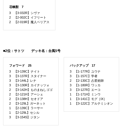
召喚獣 7
3 【3-032R】シヴァ
2 【2-002C】イフリート
2 【2-019R】魔人ベリアス
■2位：サトツ デッキ名：台風5号
フォワード 25
バックアップ 17
3 【3-139C】ナイト
3 【1-177R】ユウナ
3 【3-137R】スタイナー
3 【1-157C】学者
3 【3-144L】レナ
2 【2-130C】占星術師
3 【3-130R】カイナッツォ
3 【1-180R】ワッカ
2 【3-142H】ものまねしゴゴ
3 【3-127R】エーコ
2 【2-121H】アーシェ
1 【1-171H】ミンウ
2 【3-138H】セオドア
1 【3-141C】モグ［IX］
2 【3-129L】ガーネット
1 【3-122C】アルテミシオン
1 【2-139C】ラーサー
1 【2-129L】セシル
3 【3-154S】ジタン