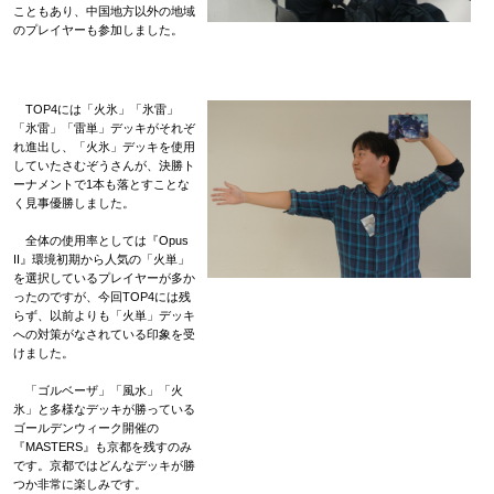
こともあり、中国地方以外の地域
のプレイヤーも参加しました。
TOP4には「火氷」「氷雷」
「氷雷」「雷単」デッキがそれぞ
れ進出し、「火氷」デッキを使用
していたさむぞうさんが、決勝ト
ーナメントで1本も落とすことな
く見事優勝しました。
全体の使用率としては『Opus
II』環境初期から人気の「火単」
を選択しているプレイヤーが多か
ったのですが、今回TOP4には残
らず、以前よりも「火単」デッキ
への対策がなされている印象を受
けました。
「ゴルベーザ」「風水」「火
氷」と多様なデッキが勝っている
ゴールデンウィーク開催の
『MASTERS』も京都を残すのみ
です。京都ではどんなデッキが勝
つか非常に楽しみです。