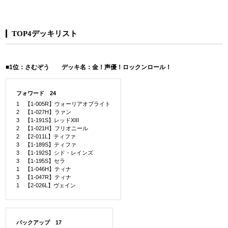
TOP4デッキリスト
■1位：さむぞう デッキ名：金！声優！ロックンロール！
フォワード 24
1 【1-005R】ウォーリアオブライト
2 【1-027H】ラァン
3 【1-191S】レッドXIII
2 【1-021H】フリオニール
2 【2-011L】ティファ
3 【1-189S】ティファ
3 【1-192S】シド・レインズ
3 【1-195S】セラ
1 【1-046H】ティナ
3 【1-047R】ティナ
1 【2-026L】ヴェイン
バックアップ 17