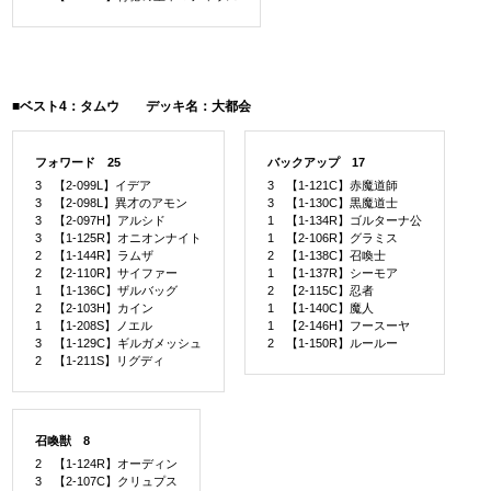
■ベスト4：タムウ デッキ名：大都会
フォワード 25
バックアップ 17
3 【2-099L】イデア
3 【1-121C】赤魔道師
3 【2-098L】異才のアモン
3 【1-130C】黒魔道士
3 【2-097H】アルシド
1 【1-134R】ゴルターナ公
3 【1-125R】オニオンナイト
1 【2-106R】グラミス
2 【1-144R】ラムザ
2 【1-138C】召喚士
2 【2-110R】サイファー
1 【1-137R】シーモア
1 【1-136C】ザルバッグ
2 【2-115C】忍者
2 【2-103H】カイン
1 【1-140C】魔人
1 【1-208S】ノエル
1 【2-146H】フースーヤ
3 【1-129C】ギルガメッシュ
2 【1-150R】ルールー
2 【1-211S】リグディ
召喚獣 8
2 【1-124R】オーディン
3 【2-107C】クリュプス