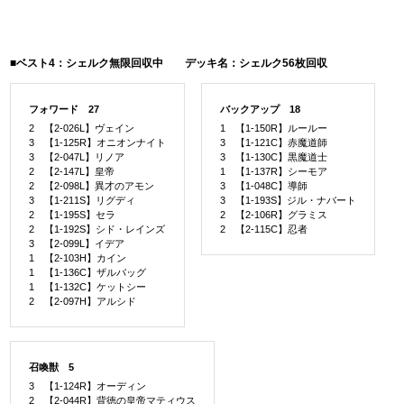
■ベスト4：シェルク無限回収中 デッキ名：シェルク56枚回収
フォワード 27
バックアップ 18
2 【2-026L】ヴェイン
1 【1-150R】ルールー
3 【1-125R】オニオンナイト
3 【1-121C】赤魔道師
3 【2-047L】リノア
3 【1-130C】黒魔道士
2 【2-147L】皇帝
1 【1-137R】シーモア
2 【2-098L】異才のアモン
3 【1-048C】導師
3 【1-211S】リグディ
3 【1-193S】ジル・ナバート
2 【1-195S】セラ
2 【2-106R】グラミス
2 【1-192S】シド・レインズ
2 【2-115C】忍者
3 【2-099L】イデア
1 【2-103H】カイン
1 【1-136C】ザルバッグ
1 【1-132C】ケットシー
2 【2-097H】アルシド
召喚獣 5
3 【1-124R】オーディン
2 【2-044R】背徳の皇帝マティウス