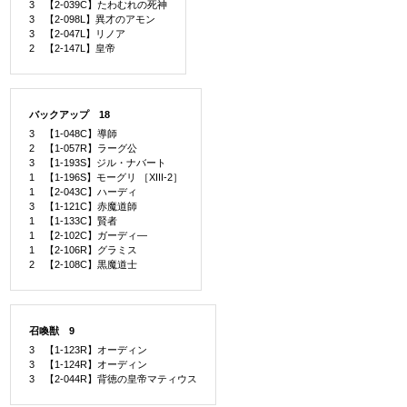
3 【2-039C】たわむれの死神
3 【2-098L】異才のアモン
3 【2-047L】リノア
2 【2-147L】皇帝
バックアップ 18
3 【1-048C】導師
2 【1-057R】ラーグ公
3 【1-193S】ジル・ナバート
1 【1-196S】モーグリ ［XIII-2］
1 【2-043C】ハーディ
3 【1-121C】赤魔道師
1 【1-133C】賢者
1 【2-102C】ガーディ―
1 【2-106R】グラミス
2 【2-108C】黒魔道士
召喚獣 9
3 【1-123R】オーディン
3 【1-124R】オーディン
3 【2-044R】背徳の皇帝マティウス