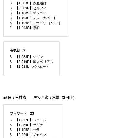
3 【1-003C】赤魔道師
3 【2-009R】セルフィ
3 【1-188S】ザンガン
3 【1-193S】ジル・ナバート
3 【1-196S】モーグリ ［XIII-2］
2 【1-048C】導師
召喚獣 9
3 【1-038R】シヴァ
3 【2-019R】魔人ベリアス
3 【1-018L】バハムート
■2位：三杖流 デッキ名：氷雷（3回目）
フォワード 23
3 【1-042R】スコール
3 【1-059R】ラグナ
3 【1-195S】セラ
3 【2-026L】ヴェイン